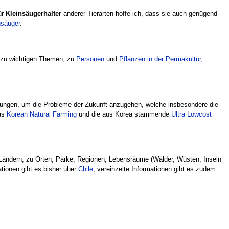
ür
Kleinsäugerhalter
anderer Tierarten hoffe ich, dass sie auch genügend
nsäuger
.
l zu wichtigen Themen, zu
Personen
und
Pflanzen in der Permakultur
,
ungen, um die Probleme der Zukunft anzugehen, welche insbesondere die
as
Korean Natural Farming
und die aus Korea stammende
Ultra Lowcost
en Ländern, zu Orten, Pärke, Regionen, Lebensräume (Wälder, Wüsten, Inseln
ationen gibt es bisher über
Chile
, vereinzelte Informationen gibt es zudem