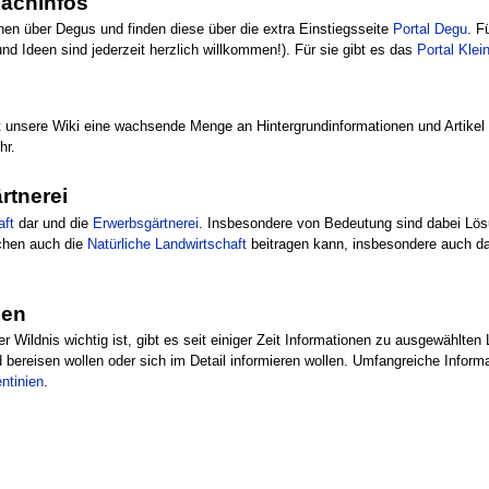
Fachinfos
nen über Degus und finden diese über die extra Einstiegsseite
Portal Degu
. F
nd Ideen sind jederzeit herzlich willkommen!). Für sie gibt es das
Portal Klei
 unsere Wiki eine wachsende Menge an Hintergrundinformationen und Artike
hr.
rtnerei
aft
dar und die
Erwerbsgärtnerei
. Insbesondere von Bedeutung sind dabei Lös
lchen auch die
Natürliche Landwirtschaft
beitragen kann, insbesondere auch d
nen
er Wildnis wichtig ist, gibt es seit einiger Zeit Informationen zu ausgewählt
d bereisen wollen oder sich im Detail informieren wollen. Umfangreiche Inform
ntinien
.