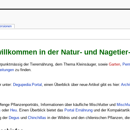
ersionen
willkommen in der Natur- und Nagetie
erpunktmässig der Tierernährung, dem Thema Kleinsäuger, sowie
Garten
,
Perm
eitungen
zu finden.
r unter:
Degupedia:Portal
, einen Überblick über neue Artikel gibt es hier:
Archi
enge Pflanzenporträts, Informationen über käufliche Mischfutter und
Mischfut
s
oder
Heu
. Einen Überblick bietet das
Portal Ernährung
und der Kompaktartik
g der
Degus
und
Chinchillas
in der Wildnis und den chilenischen Pflanzen, die