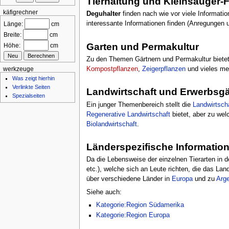
Tierhaltung und Kleinsäuger-
käfigrechner
Deguhalter
finden nach wie vor viele Informatio
interessante Informationen finden (Anregungen u
Länge:
cm
Breite:
cm
Garten und Permakultur
Höhe:
cm
Zu den Themen Gärtnern und Permakultur bietet
Kompostpflanzen
,
Zeigerpflanzen
und vieles me
werkzeuge
Was zeigt hierhin
Verlinkte Seiten
Landwirtschaft und Erwerbsgä
Spezialseiten
Ein junger Themenbereich stellt die
Landwirtsch
Regenerative Landwirtschaft
bietet, aber zu we
Biolandwirtschaft
.
Länderspezifische Informatio
Da die Lebensweise der einzelnen Tierarten in d
etc.), welche sich an Leute richten, die das Lan
über verschiedene Länder in
Europa
und zu
Arge
Siehe auch:
Kategorie:Region Südamerika
Kategorie:Region Europa