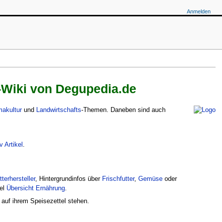
Anmelden
r-Wiki von Degupedia.de
akultur
und
Landwirtschafts
-Themen. Daneben sind auch
v Artikel
.
terhersteller
, Hintergrundinfos über
Frischfutter
,
Gemüse
oder
el
Übersicht Ernährung
.
 auf ihrem Speisezettel stehen.