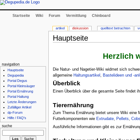
Startseite
Wiki
Forum
Vermittlung
Chinboard
artikel
diskussion
quelltext betrachten
v
Hauptseite
Herzlich 
navigation
Die Natur- und Nagetier-Wiki widmet sich schw
Hauptseite
allgemeine
Haltungsartikel
,
Bastelideen und -anl
Degupedia
Portal Degus
Überblick
Portal Kleinsäuger
Einen Überblick über die gesamte Seite findet ih
Portal Ernährung
Portal Haltung
Letzte Änderungen
Tierernährung
Zufälliger Artikel
Zum Thema Ernährung bietet unsere Wiki eine M
dp-Forum
Hilfe / FAQ's
Futterkomponenten wie
Extrudate
,
Pellets
,
Cob
suche
Ausführliche Informationen gibt es zur Ernährun