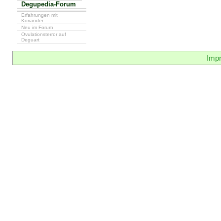
Degupedia-Forum
Erfahrungen mit
Koriander
Neu im Forum
Ovulationsterror auf
Deguart
Imp