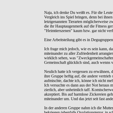
Naja, ich denke Du weißt es. Für die Leute
Vergleich ins Spiel bringen, denn bei ihnen
letztgenannten Tierarten möglicherweise zwi
die ihr Hauptaugenmerk auf die Fitness ger
"Heimtierszenen" kaum bzw. gar nicht verf
Eine Arbeitsteilung gibt es in Degugruppen 
Ich frage mich jedoch, wie es sein kann, 
miteinander zu aller Zufriedenheit arrangi
wirklich sehen, was "Zweckgemeinschaften"
Gemeinschaft glücklich sind, auch wenns v
Neulich hatte ich vergessen zu erwähnen, d
ihre Gruppe heftig auf, die andere vertrieb
aufmischte, dachte ich, könne ich nicht meh
Ich versuchte es dann aus der Not heraus 
zierlich, aber unheimlich taff. Komischerw
akzeptiert. Bis auf harmlose Zickereien geh
miteinander um. Und das jetzt seit fast ande
In der anderen Gruppe nahm ich die Mutter 
bekriegen (ebenfalls Ovulationsterror, in 