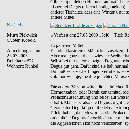
Gibt es irgendeinen Hemmer auf natürlicher
bisher bei Degus (Tieren im allgemeinen) 
anderer Tierhalter, dass eine Wirkung nur s
andere Mittel?
Nach oben
Murx Pickwick
Verfasst am: 27.05.2009 15:46
Titel: Re
Quoten-Kobold
Es gäbe ein Mittel:
Anmeldungsdatum:
Ein nicht kastriertes Männchen zusetzen, d
23.07.2005
Aber mal ganz ehrlich - wieviele Weiber ha
Beiträge: 4622
Selbst bei nur einem einzigen Deguweibc
Wohnort: Runkel
Degus gut geht. Dafür sind sie halt nunmal 
Du müßtest also die Jungen verfüttern, so wi
Gibt nur wenige, die ihre geliebten Mäuse 
Die andere Version wäre, die natürlichen 
Hormongaben, oder Beruhigungsmittel (der
Prolactinausschüttung und selbst auf wisse
erhält). Man setzt also die Degus zu gut D
Gerade der Degukörper arbeitet da extrem g
Effekt haben, danach wird so viel Prolact
ordentliche Deguweiberschlacht reicht ... 
die Aggressionen sich noch verschärfen, s