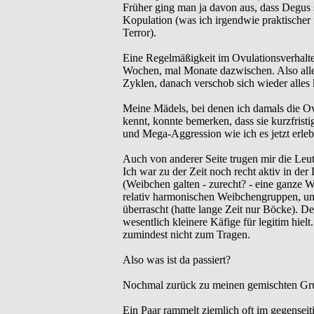
Früher ging man ja davon aus, dass Degus s
Kopulation (was ich irgendwie praktischer 
Terror).
Eine Regelmäßigkeit im Ovulationsverhalte
Wochen, mal Monate dazwischen. Also alles
Zyklen, danach verschob sich wieder alles 
Meine Mädels, bei denen ich damals die Ovu
kennt, konnte bemerken, dass sie kurzfristi
und Mega-Aggression wie ich es jetzt erleb
Auch von anderer Seite trugen mir die Leu
Ich war zu der Zeit noch recht aktiv in d
(Weibchen galten - zurecht? - eine ganze 
relativ harmonischen Weibchengruppen, und
überrascht (hatte lange Zeit nur Böcke). D
wesentlich kleinere Käfige für legitim hie
zumindest nicht zum Tragen.
Also was ist da passiert?
Nochmal zurück zu meinen gemischten Gr
Ein Paar rammelt ziemlich oft im gegensei