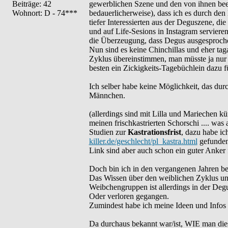
Beiträge: 42
gewerblichen Szene und den von ihnen beei
Wohnort: D - 74***
bedauerlicherweise), dass ich es durch de
tiefer Interessierten aus der Deguszene, d
und auf Life-Sesions in Instagram servieren
die Überzeugung, dass Degus ausgesproche
Nun sind es keine Chinchillas und eher t
Zyklus übereinstimmen, man müsste ja nur
besten ein Zickigkeits-Tagebüchlein dazu f
Ich selber habe keine Möglichkeit, das dur
Männchen.
(allerdings sind mit Lilla und Mariechen 
meinen frischkastrierten Schorschi .... wa
Studien zur
Kastrationsfrist
, dazu habe ic
killer.de/geschlecht/pl_kastra.html
gefunden
Link sind aber auch schon ein guter Anker f
Doch bin ich in den vergangenen Jahren be
Das Wissen über den weiblichen Zyklus und
Weibchengruppen ist allerdings in der De
Oder verloren gegangen.
Zumindest habe ich meine Ideen und Infos d
Da durchaus bekannt war/ist, WIE man die