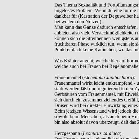
Das Thema Sexualität und Fortpflanzungsrhy
ungelöstes Problem. Wenn du eine für die 
dankbar für (Kastration der Deguweiber hal
bei weitem den Nutzen).
Man kann das Ganze dadurch entschärfen, i
anbietet, also viele Versteckmöglichkeite
können sich die Streithennen wenigstens 
fruchtbaren Phase wirklich tun, wenn sie 
Punkt einfach keine Kaninchen, wo das mit 
Was Kräuter angeht, welche hier auf hormo
welche auch bei Frauen bei Regelanomalien
Frauenmantel (
Alchemilla xanthochlora
):
Frauenmantel wirkt leicht entkrampfend - 
stark werden läßt und regulierend in den Zy
Gerbsäuren vom Frauenmantel, mit Eiweiße
sich durch ein zusammenziehendes Gefühl
Drüsen wird bei direkter Einwirkung eines 
Beim jetzigen Wissenstand wird jedoch die 
sowohl beim Menschen, als auch beim Hun
bin also absolut davon überzeugt, daß das
Herzgespann (
Leonurus cardiaca
):
Das Herzgespann ist eigentlich ein typisch