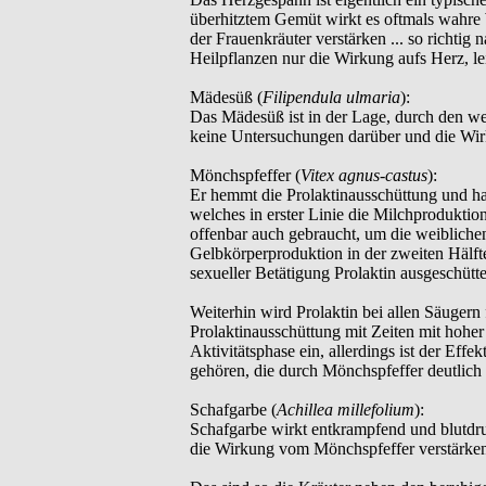
überhitztem Gemüt wirkt es oftmals wahre
der Frauenkräuter verstärken ... so richtig 
Heilpflanzen nur die Wirkung aufs Herz, l
Mädesüß (
Filipendula ulmaria
):
Das Mädesüß ist in der Lage, durch den w
keine Untersuchungen darüber und die Wirk
Mönchspfeffer (
Vitex agnus-castus
):
Er hemmt die Prolaktinausschüttung und ha
welches in erster Linie die Milchproduktio
offenbar auch gebraucht, um die weiblichen
Gelbkörperproduktion in der zweiten Hälfte
sexueller Betätigung Prolaktin ausgeschütt
Weiterhin wird Prolaktin bei allen Säuger
Prolaktinausschüttung mit Zeiten mit hoher
Aktivitätsphase ein, allerdings ist der Eff
gehören, die durch Mönchspfeffer deutlich 
Schafgarbe (
Achillea millefolium
):
Schafgarbe wirkt entkrampfend und blutdru
die Wirkung vom Mönchspfeffer verstärken