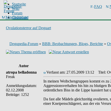
Startseite
FAQ
Wiki
Forum
Mitgliederliste
Chinboard
Ovulationsterror auf Deguart
Degupedia-Forum
»
BBB: Beobachtungen, Blogs, Berichte
»
Ov
Autor
atropa belladonna
Verfasst am: 27.05.2009 13:12
Titel: Ov
Freak
In meinen Weibchengruppen kommt es zu Ze
Anmeldungsdatum:
Aggressionsverhalten bis hin zu blutigen Be
02.12.2008
ordentlichen Biss in die Lippe kassiert ha
Beiträge: 1252
Da fast alle Mädels gleichzeitig ovulieren
einer Kneipenschlägerei, aus der ein Verurs