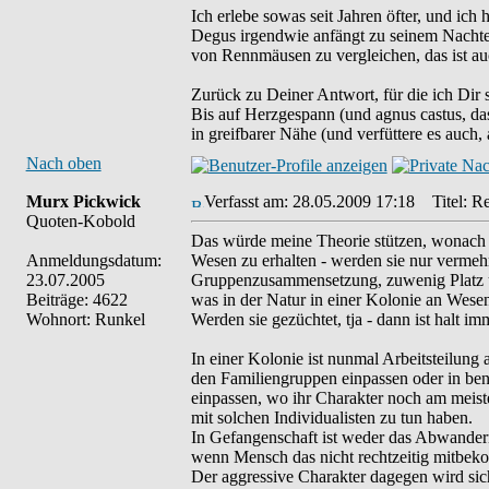
Ich erlebe sowas seit Jahren öfter, und ich
Degus irgendwie anfängt zu seinem Nachtei
von Rennmäusen zu vergleichen, das ist auc
Zurück zu Deiner Antwort, für die ich Dir s
Bis auf Herzgespann (und agnus castus, das
in greifbarer Nähe (und verfüttere es auch,
Nach oben
Murx Pickwick
Verfasst am: 28.05.2009 17:18
Titel: Re
Quoten-Kobold
Das würde meine Theorie stützen, wonach es
Anmeldungsdatum:
Wesen zu erhalten - werden sie nur vermehr
23.07.2005
Gruppenzusammensetzung, zuwenig Platz u
Beiträge: 4622
was in der Natur in einer Kolonie an Wese
Wohnort: Runkel
Werden sie gezüchtet, tja - dann ist halt im
In einer Kolonie ist nunmal Arbeitsteilung 
den Familiengruppen einpassen oder in ben
einpassen, wo ihr Charakter noch am meist
mit solchen Individualisten zu tun haben.
In Gefangenschaft ist weder das Abwandern
wenn Mensch das nicht rechtzeitig mitbekom
Der aggressive Charakter dagegen wird sic