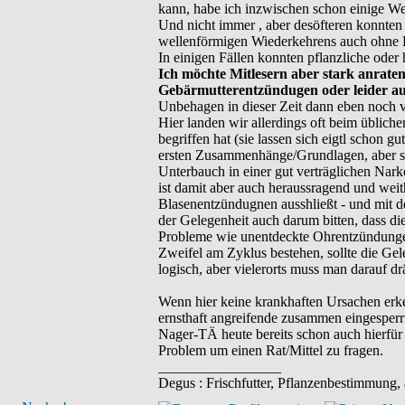
kann, habe ich inzwischen schon einige Wei
Und nicht immer , aber desöfteren konnte
wellenförmigen Wiederkehrens auch ohne Kä
In einigen Fällen konnten pflanzliche oder
Ich möchte Mitlesern aber stark anraten
Gebärmutterentzündugen oder leider au
Unbehagen in dieser Zeit dann eben noch ve
Hier landen wir allerdings oft beim üblic
begriffen hat (sie lassen sich eigtl schon 
ersten Zusammenhänge/Grundlagen, aber so 
Unterbauch in einer gut verträglichen Nark
ist damit aber auch heraussragend und weit
Blasenentzündugnen ausshließt - und mit d
der Gelegenheit auch darum bitten, dass d
Probleme wie unentdeckte Ohrentzündungen
Zweifel am Zyklus bestehen, sollte die Ge
logisch, aber vielerorts muss man darauf 
Wenn hier keine krankhaften Ursachen erke
ernsthaft angreifende zusammen eingesperrt
Nager-TÄ heute bereits schon auch hierfür 
Problem um einen Rat/Mittel zu fragen.
_________________
Degus : Frischfutter, Pflanzenbestimmung,