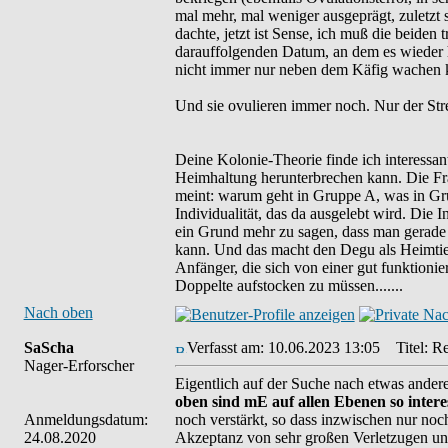
mal mehr, mal weniger ausgeprägt, zuletzt 
dachte, jetzt ist Sense, ich muß die beiden
darauffolgenden Datum, an dem es wieder hä
nicht immer nur neben dem Käfig wachen kan
Und sie ovulieren immer noch. Nur der Str
Deine Kolonie-Theorie finde ich interessant
Heimhaltung herunterbrechen kann. Die Frag
meint: warum geht in Gruppe A, was in Gru
Individualität, das da ausgelebt wird. Die I
ein Grund mehr zu sagen, dass man gerade
kann. Und das macht den Degu als Heimtier e
Anfänger, die sich von einer gut funktioni
Doppelte aufstocken zu müssen.......
Nach oben
SaScha
Verfasst am: 10.06.2023 13:05
Titel: Re
Nager-Erforscher
Eigentlich auf der Suche nach etwas ander
oben sind mE auf allen Ebenen so intere
Anmeldungsdatum:
noch verstärkt, so dass inzwischen nur no
24.08.2020
Akzeptanz von sehr großen Verletzugen und