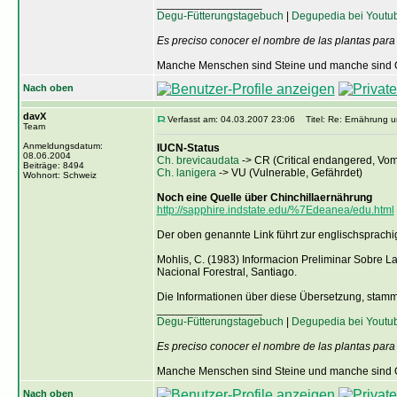
_________________
Degu-Fütterungstagebuch
|
Degupedia bei Youtu
Es preciso conocer el nombre de las plantas para
Manche Menschen sind Steine und manche sind O
Nach oben
davX
Verfasst am: 04.03.2007 23:06
Titel: Re: Ernährung u
Team
Anmeldungsdatum:
IUCN-Status
08.06.2004
Ch. brevicaudata
-> CR (Critical endangered, Vom
Beiträge: 8494
Ch. lanigera
-> VU (Vulnerable, Gefährdet)
Wohnort: Schweiz
Noch eine Quelle über Chinchillaernährung
http://sapphire.indstate.edu/%7Edeanea/edu.html
Der oben genannte Link führt zur englischsprach
Mohlis, C. (1983) Informacion Preliminar Sobre L
Nacional Forestral, Santiago.
Die Informationen über diese Übersetzung, sta
_________________
Degu-Fütterungstagebuch
|
Degupedia bei Youtu
Es preciso conocer el nombre de las plantas para
Manche Menschen sind Steine und manche sind O
Nach oben