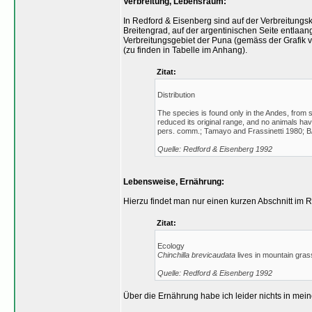
Verbreitung, Lebensraum:
In Redford & Eisenberg sind auf der Verbreitungsk
Breitengrad, auf der argentinischen Seite entlaan
Verbreitungsgebiet der Puna (gemäss der Grafik 
(zu finden in Tabelle im Anhang).
Zitat:
Distribution
The species is found only in the Andes, from
reduced its original range, and no animals h
pers. comm.; Tamayo and Frassinetti 1980; B
Quelle: Redford & Eisenberg 1992
Lebensweise, Ernährung:
Hierzu findet man nur einen kurzen Abschnitt im 
Zitat:
Ecology
Chinchilla brevicaudata
lives in mountain gras
Quelle: Redford & Eisenberg 1992
Über die Ernährung habe ich leider nichts in mein