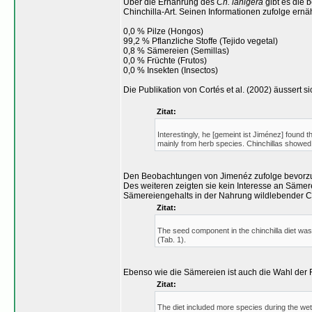
Über die Ernährung des
Ch. lanigera
gibt es die 
Chinchilla-Art. Seinen Informationen zufolge ernä
0,0 % Pilze (Hongos)
99,2 % Pflanzliche Stoffe (Tejido vegetal)
0,8 % Sämereien (Semillas)
0,0 % Früchte (Frutos)
0,0 % Insekten (Insectos)
Die Publikation von Cortés et al. (2002) äussert si
Zitat:
Interestingly, he [gemeint ist Jiménez] found 
mainly from herb species. Chinchillas showed 
Den Beobachtungen von Jimenéz zufolge bevorzugen
Des weiteren zeigten sie kein Interesse an Säm
Sämereiengehalts in der Nahrung wildlebender Ch
Zitat:
The seed component in the chinchilla diet was
(Tab. 1).
Ebenso wie die Sämereien ist auch die Wahl der 
Zitat:
The diet included more species during the wet 