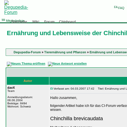
FAQ
Mitgliederliste
Startseite
Wiki
Forum
Chinboard
Ernährung und Lebensweise der Chinchil
Degupedia-Forum
»
Tierernährung und Pflanzen
»
Ernährung und Lebenswei
Autor
davX
Verfasst am: 04.03.2007 17:42
Titel: Ernährung und L
Team
Anmeldungsdatum:
Hallo zusammen,
08.06.2004
Beiträge: 8494
folgender Artikel habe ich für das CI-Forum verfass
Wohnort: Schweiz
wissen.
Chinchilla brevicaudata