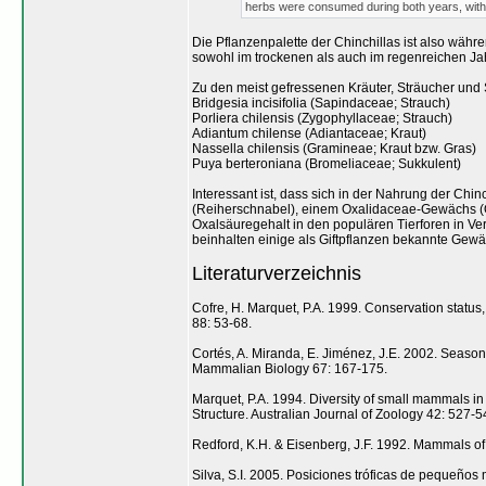
herbs were consumed during both years, with e
Die Pflanzenpalette der Chinchillas ist also währ
sowohl im trockenen als auch im regenreichen Jah
Zu den meist gefressenen Kräuter, Sträucher und 
Bridgesia incisifolia (Sapindaceae; Strauch)
Porliera chilensis (Zygophyllaceae; Strauch)
Adiantum chilense (Adiantaceae; Kraut)
Nassella chilensis (Gramineae; Kraut bzw. Gras)
Puya berteroniana (Bromeliaceae; Sukkulent)
Interessant ist, dass sich in der Nahrung der C
(Reiherschnabel), einem Oxalidaceae-Gewächs (Ox
Oxalsäuregehalt in den populären Tierforen in V
beinhalten einige als Giftpflanzen bekannte Gewäch
Literaturverzeichnis
Cofre, H. Marquet, P.A. 1999. Conservation status
88: 53-68.
Cortés, A. Miranda, E. Jiménez, J.E. 2002. Seasonal
Mammalian Biology 67: 167-175.
Marquet, P.A. 1994. Diversity of small mammals i
Structure. Australian Journal of Zoology 42: 527-5
Redford, K.H. & Eisenberg, J.F. 1992. Mammals of
Silva, S.I. 2005. Posiciones tróficas de pequeños 