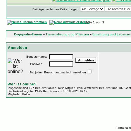
Beiträge der letzten Zeit anzeigen:
Seite
1
von
1
Degupedia-Forum
»
Tierernährung und Pflanzen
»
Ernährung und Lebenswei
Anmelden
Benutzername:
Passwort:
Bei jedem Besuch automatisch anmelden
Wer ist online?
Insgesamt sind
107
Benutzer online: Kein Mitglied, kein versteckter Benutzer und 107 Gäs
Der Rekord liegt bei
2475
Benutzern am 08.10.2025 16:19.
Mitglieder: Keine
Partnersei