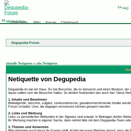
FAQ
Mitgliederliste
Startseite
Wiki
Forum
Chinboard
Degupedia-Forum
aktuelle Netiquette
::
alte Netiquette
Nut
Netiquette von Degupedia
Degupedia ist wie ein Haus. Es hat Besucher, die es benutzen und einen Besitzer, der
daran sollten sich die Besucher halten. So ähnlich funktioniert das auch hier. Diese Ne
1. Inhalte und Benehmen
Beleidigende, obszöne, vulgäre, verleumderische, gewaltverherrlichende Inhalte werden
Forum schadet. User, die dagegen verstossen können gesperrt werden.
2. Links und Werbung
Links zu persönlichen Webseiten in der Signatur sind erlaubt. In Beiträgen dürfen W
ihr Werbung machen in eigener Sache, dann nehmt bitte mit dem Degupedia-Team oder 
3. Themen und Antworten
Bitte informiert euch bevor ihr Fragen stellt. Achtet bei euren Beiträge darauf, dass di