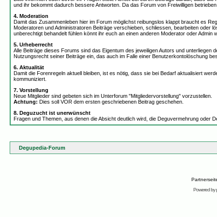
und ihr bekommt dadurch bessere Antworten. Da das Forum von Freiwilligen betrieben wi
4. Moderation
Damit das Zusammenleben hier im Forum möglichst reibungslos klappt braucht es Rege
Moderatoren und Administratoren Beiträge verschieben, schliessen, bearbeiten oder 
unberechtigt behandelt fühlen könnt ihr euch an einen anderen Moderator oder Admin 
5. Urheberrecht
Alle Beiträge dieses Forums sind das Eigentum des jeweiligen Autors und unterliegen
Nutzungsrecht seiner Beiträge ein, das auch im Falle einer Benutzerkontolöschung bes
6. Aktualität
Damit die Forenregeln aktuell bleiben, ist es nötig, dass sie bei Bedarf aktualisiert
kommuniziert.
7. Vorstellung
Neue Mitglieder sind gebeten sich im Unterforum "Mitgliedervorstellung" vorzustellen.
Achtung:
Dies soll VOR dem ersten geschriebenen Beitrag geschehen.
8. Deguzucht ist unerwünscht
Fragen und Themen, aus denen die Absicht deutlich wird, die Deguvermehrung oder De
Degupedia-Forum
Partnersei
Powered by