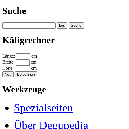
Suche
Käfigrechner
Länge:
cm
Breite:
cm
Höhe:
cm
Werkzeuge
Spezialseiten
Über Degupedia