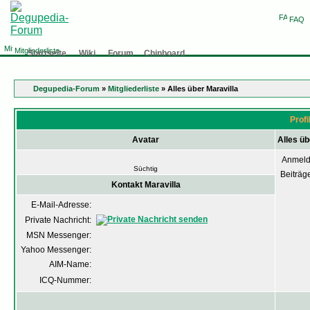
FAQ
Mitgliederliste
Startseite
Wiki
Forum
Chinboard
Degupedia-Forum
»
Mitgliederliste
» Alles über Maravilla
Profi
Avatar
Alles üb
Anmeld
Süchtig
Beiträg
Kontakt Maravilla
E-Mail-Adresse:
Private Nachricht:
MSN Messenger:
Yahoo Messenger:
AIM-Name:
ICQ-Nummer: