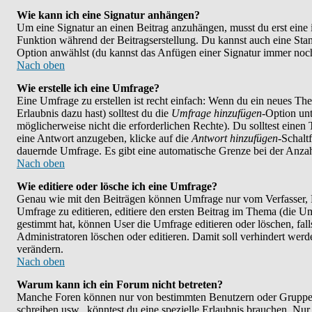
Wie kann ich eine Signatur anhängen?
Um eine Signatur an einen Beitrag anzuhängen, musst du erst eine im 
Funktion während der Beitragserstellung. Du kannst auch eine Stan
Option anwählst (du kannst das Anfügen einer Signatur immer noch
Nach oben
Wie erstelle ich eine Umfrage?
Eine Umfrage zu erstellen ist recht einfach: Wenn du ein neues Them
Erlaubnis dazu hast) solltest du die
Umfrage hinzufügen
-Option unt
möglicherweise nicht die erforderlichen Rechte). Du solltest eine
eine Antwort anzugeben, klicke auf die
Antwort hinzufügen
-Schalt
dauernde Umfrage. Es gibt eine automatische Grenze bei der Anzahl
Nach oben
Wie editiere oder lösche ich eine Umfrage?
Genau wie mit den Beiträgen können Umfrage nur vom Verfasser, F
Umfrage zu editieren, editiere den ersten Beitrag im Thema (die 
gestimmt hat, können User die Umfrage editieren oder löschen, fal
Administratoren löschen oder editieren. Damit soll verhindert wer
verändern.
Nach oben
Warum kann ich ein Forum nicht betreten?
Manche Foren können nur von bestimmten Benutzern oder Gruppen 
schreiben usw., könntest du eine spezielle Erlaubnis brauchen. N