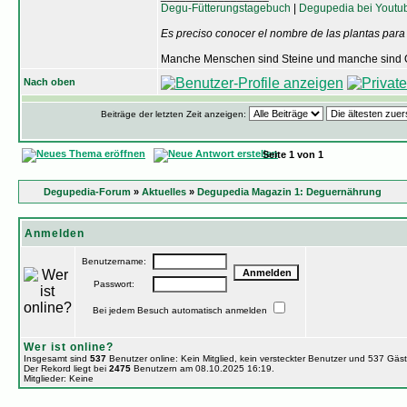
Degu-Fütterungstagebuch
|
Degupedia bei Youtu
Es preciso conocer el nombre de las plantas para
Manche Menschen sind Steine und manche sind O
Nach oben
Beiträge der letzten Zeit anzeigen:
Seite
1
von
1
Degupedia-Forum
»
Aktuelles
»
Degupedia Magazin 1: Deguernährung
Anmelden
Benutzername:
Passwort:
Bei jedem Besuch automatisch anmelden
Wer ist online?
Insgesamt sind
537
Benutzer online: Kein Mitglied, kein versteckter Benutzer und 537 Gäs
Der Rekord liegt bei
2475
Benutzern am 08.10.2025 16:19.
Mitglieder: Keine