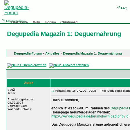
FAQ
Mitgliederliste
Startseite
Wiki
Forum
Chinboard
Degupedia Magazin 1: Deguernährung
Degupedia-Forum
»
Aktuelles
»
Degupedia Magazin 1: Deguernährung
Autor
davX
Verfasst am: 16.07.2007 00:36
Titel: Degupedia Maga
Team
Anmeldungsdatum:
Hallo zusammen,
08.06.2004
Beiträge: 8494
endlich ist es soweit. Im Rahmen des
Degupedia 
Wohnort: Schweiz
Homepage heruntergeladen werden:
http://www.degupedia.de/forum/download.php?id
Das Degupedia Magazin ist eine gelegentlich ersc
_________________