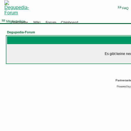
FAQ
Mitgliederliste
Startseite
Wiki
Forum
Chinboard
Degupedia-Forum
Es gibt keine n
Partnersei
Powered by