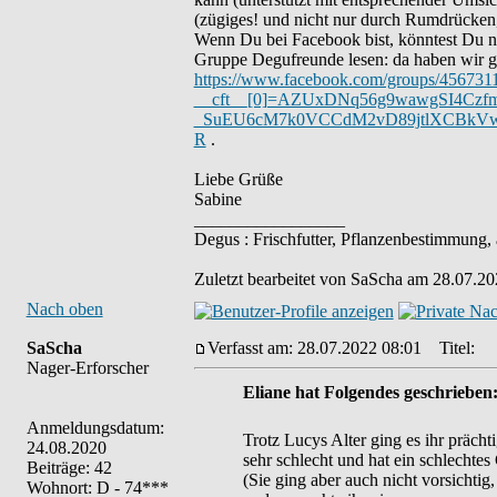
(zügiges! und nicht nur durch Rumdrücken,
Wenn Du bei Facebook bist, könntest Du n
Gruppe Degufreunde lesen: da haben wir ger
https://www.facebook.com/groups/45673
__cft__[0]=AZUxDNq56g9wawgSI4Czf
_SuEU6cM7k0VCCdM2vD89jtlXCBkV
R
.
Liebe Grüße
Sabine
_________________
Degus : Frischfutter, Pflanzenbestimmung,
Zuletzt bearbeitet von SaScha am 28.07.20
Nach oben
SaScha
Verfasst am: 28.07.2022 08:01
Titel:
Nager-Erforscher
Eliane hat Folgendes geschrieben
Anmeldungsdatum:
Trotz Lucys Alter ging es ihr prächti
24.08.2020
sehr schlecht und hat ein schlechtes
Beiträge: 42
(Sie ging aber auch nicht vorsichtig, 
Wohnort: D - 74***