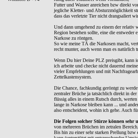
Futter und Wasser anreichen bzw direkt vor 
jegliche Kletter- und Absturzmöglichkeit st
dass das verletzte Tier nicht drangsaliert w
Und dann umgehend zu einem der relativ 
Region bestehen sollte, eine die entweder e
Narkose zu röntgen.
So wie meine TÄ die Narkosen macht, vert
recht munter, auch wenn man es natürlich 
Wenn Du hier Deine PLZ preisgibt, kann ich 
ich arbeite und checke nicht dauernd mei
vieler Empfehlungen und mit Nachfragearbei
Zettelkastensystem.
Die Chance, fachkundig geröntgt zu werde
zentraler Brüche ja tatsächlich direkt in de
flüssig alles in einem Rutsch durch, werten
lange in Narkose bleiben kann ... und andere
also entscheident, wohin ich gehe. Auch für 
Die Folgen solcher Stürze können sehr un
von mehreren Brüchen im zetralen Bereich, 
Bis hin zu einer sehr starken Prellung bzw
kann (unterstützt mit entsprechender Umsi