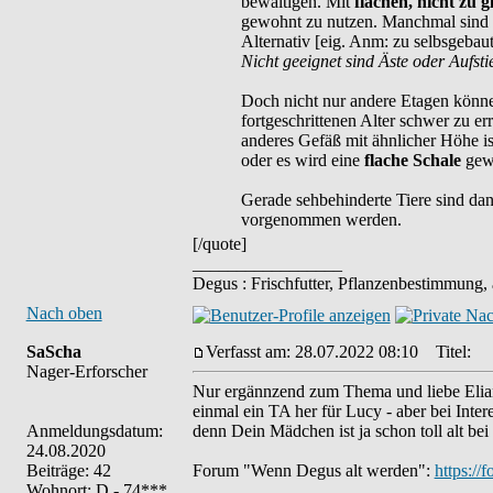
bewältigen. Mit
flachen, nicht zu 
gewohnt zu nutzen. Manchmal sind
Alternativ [eig. Anm: zu selbsgeba
Nicht geeignet sind Äste oder Aufsti
Doch nicht nur andere Etagen könne
fortgeschrittenen Alter schwer zu er
anderes Gefäß mit ähnlicher Höhe i
oder es wird eine
flache Schale
gew
Gerade sehbehinderte Tiere sind da
vorgenommen werden.
[/quote]
_________________
Degus : Frischfutter, Pflanzenbestimmung,
Nach oben
SaScha
Verfasst am: 28.07.2022 08:10
Titel:
Nager-Erforscher
Nur ergännzend zum Thema und liebe Eliane,
einmal ein TA her für Lucy - aber bei Inter
Anmeldungsdatum:
denn Dein Mädchen ist ja schon toll alt bei 
24.08.2020
Beiträge: 42
Forum "Wenn Degus alt werden":
https://
Wohnort: D - 74***