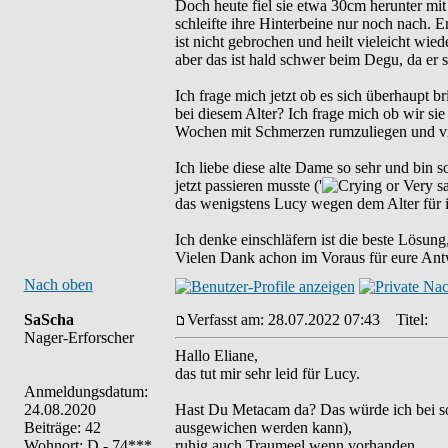
Doch heute fiel sie etwa 30cm herunter mit
schleifte ihre Hinterbeine nur noch nach. 
ist nicht gebrochen und heilt vieleicht w
aber das ist hald schwer beim Degu, da er 
Ich frage mich jetzt ob es sich überhaupt b
bei diesem Alter? Ich frage mich ob wir sie 
Wochen mit Schmerzen rumzuliegen und viell
Ich liebe diese alte Dame so sehr und bin so
jetzt passieren musste ('
das wenigstens Lucy wegen dem Alter für i
Ich denke einschläfern ist die beste Lösung,
Vielen Dank achon im Voraus für eure Ant
Nach oben
SaScha
Verfasst am: 28.07.2022 07:43
Titel:
Nager-Erforscher
Hallo Eliane,
das tut mir sehr leid für Lucy.
Anmeldungsdatum:
24.08.2020
Hast Du Metacam da? Das würde ich bei so
Beiträge: 42
ausgewichen werden kann),
Wohnort: D - 74***
ruhig auch Traumeel wenn vorhanden,