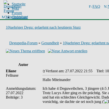
Startseite
FAQ
Wiki
Forum
Mitgliederliste
Chinboard
10jaehriger Degu: gelaehmt nach heutigem Sturz
Degupedia-Forum
»
Gesundheit
»
10jaehriger Degu: gelaehmt n
Autor
Eliane
Verfasst am: 27.07.2022 21:55
Titel: 10
Fellnase
Hallo Miteinander
Anmeldungsdatum:
Ich habe 4 Deguweibchen, 3 jüngere (4-5 Ja
27.07.2022
Trotz Lucys Alter ging es ihr prächtig. Sie 
Beiträge: 3
und hat ein schlechtes Gleichgewicht. Dadur
vorsichtig, sie dachte sie sei noch jung ('