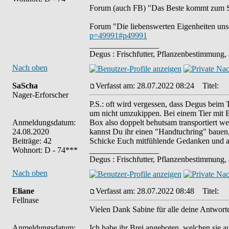
Forum (auch FB) "Das Beste kommt zum S
Forum "Die liebenswerten Eigenheiten uns
p=49991#p49991
_________________
Degus : Frischfutter, Pflanzenbestimmung,
Nach oben
SaScha
Verfasst am: 28.07.2022 08:24
Titel:
Nager-Erforscher
P.S.: oft wird vergessen, dass Degus beim
um nicht umzukippen. Bei einem Tier mit Br
Anmeldungsdatum:
Box also doppelt behutsam transportiert we
24.08.2020
kannst Du ihr einen "Handtuchring" bauen,
Beiträge: 42
Schicke Euch mitfühlende Gedanken und al
Wohnort: D - 74***
_________________
Degus : Frischfutter, Pflanzenbestimmung,
Nach oben
Eliane
Verfasst am: 28.07.2022 08:48
Titel:
Fellnase
Vielen Dank Sabine für alle deine Antwort
Anmeldungsdatum:
Ich habe ihr Brei angeboten, welchen sie 