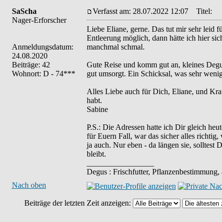
SaScha
Verfasst am: 28.07.2022 12:07
Titel:
Nager-Erforscher
Liebe Eliane, gerne. Das tut mir sehr leid 
Entleerung möglich, dann hätte ich hier s
Anmeldungsdatum:
manchmal schmal.
24.08.2020
Beiträge: 42
Gute Reise und komm gut an, kleines Degum
Wohnort: D - 74***
gut umsorgt. Ein Schicksal, was sehr wenig
Alles Liebe auch für Dich, Eliane, und Kr
habt.
Sabine
P.S.: Die Adressen hatte ich Dir gleich he
für Euern Fall, war das sicher alles richt
ja auch. Nur eben - da längen sie, solltes
bleibt.
_________________
Degus : Frischfutter, Pflanzenbestimmung,
Nach oben
Beiträge der letzten Zeit anzeigen: