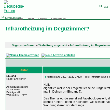
FAQ
Mitgliederliste
Startseite
Wiki
Forum
Chinboard
Infrarotheizung im Deguzimmer?
Degupedia-Forum
»
Tierhaltung artgerecht
»
Infrarotheizung im Deguzimm
Autor
SaScha
Verfasst am: 15.07.2022 17:08
Titel: Infrarotheizung
Nager-Erforscher
Hallo,
Anmeldungsdatum:
eigentlich wollte der Fragesteller seine Frage let
24.08.2020
mal in Deinen pn-Eingang?).
Beiträge: 42
Wohnort: D - 74***
Das Thema wurde zuerst auf Facebook gestellt, ab
schnell runter) - denn je nachdem, wie sich die V
Wohnungstieren vor der Frage.