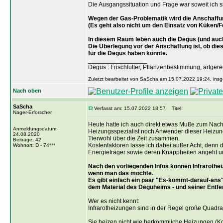
Die Ausgangssituation und Frage war soweit ich s
Wegen der Gas-Problematik wird die Anschaffung
(Es geht also nicht um den Einsatz von Küken/
In diesem Raum leben auch die Degus (und auc
Die Überlegung vor der Anschaffung ist, ob di
für die Degus haben könnte.
_________________
Degus : Frischfutter, Pflanzenbestimmung, artge
Zuletzt bearbeitet von SaScha am 15.07.2022 19:24, insg
Nach oben
SaScha
Verfasst am: 15.07.2022 18:57
Titel:
Nager-Erforscher
Heute hatte ich auch direkt etwas Muße zum Nach
Anmeldungsdatum:
Heizungsspezialist noch Anwender dieser Heizunge
24.08.2020
Tierwohl über die Zeit zusammen.
Beiträge: 42
Kostenfaktoren lasse ich dabei außer Acht, denn d
Wohnort: D - 74***
Energieträger sowie deren Knappheiten angeht u
Nach den vorliegenden Infos können Infrarothe
wenn man das möchte.
Es gibt einfach ein paar "Es-kommt-darauf-ans
dem Material des Deguheims - und seiner Entfern
Wer es nicht kennt:
Infrarotheizungen sind in der Regel große Quadra
Sie heizen nicht wie herkömmliche Heizungen (Ko