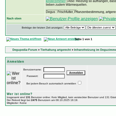
kinderzimmer/
) Also: Heizung so aufhängen, dass
lieben zudem Wärmequellen.
_________________
Degus : Frischfutter, Pflanzenbestimmung, artge
Nach oben
Beiträge der letzten Zeit anzeigen:
Seite
1
von
1
Degupedia-Forum
»
Tierhaltung artgerecht
»
Infrarotheizung im Deguzimm
Anmelden
Benutzername:
Passwort:
Bei jedem Besuch automatisch anmelden
Wer ist online?
Insgesamt sind
131
Benutzer online: Kein Mitglied, kein versteckter Benutzer und 131 Gäs
Der Rekord liegt bei
2475
Benutzern am 08.10.2025 16:19.
Mitglieder: Keine