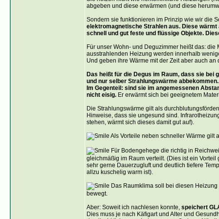
abgeben und diese erwärmen (und diese herumwir
Sondern sie funktionieren im Prinzip wie wir di
elektromagnetische Strahlen aus. Diese wärmt 
schnell und gut feste und flüssige Objekte. Die
Für unser Wohn- und Deguzimmer heißt das: die 
ausstrahlenden Heizung werden innerhalb wenig
Und geben ihre Wärme mit der Zeit aber auch an 
Das heißt für die Degus im Raum, dass sie bei g
und nur selber Strahlungswärme abbekommen.
Im Gegenteil: sind sie im angemessenen Abstand
nicht eisig.
Er erwärmt sich bei geeignetem Materi
Die Strahlungswärme gilt als durchblutungsfördern
Hinweise, dass sie ungesund sind. Infrarotheizu
stehen, wärmt sich dieses damit gut auf).
Als Vorteile neben schneller Wärme gilt au
Für Bodengehege die richtig in Reichweite
gleichmäßig im Raum verteilt. (Dies ist ein Vort
sehr gerne Dauerzugluft und deutlich tiefere Te
allzu kuschelig warm ist).
Das Raumklima soll bei diesen Heizung na
bewegt.
Aber: Soweit ich nachlesen konnte,
speichert GLA
Dies muss je nach Käfigart und Alter und Gesundh