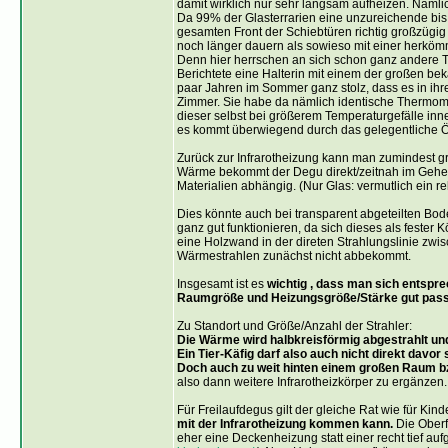
damit wirklich nur sehr langsam aufheizen. Nämlic
Da 99% der Glasterrarien eine unzureichende bis
gesamten Front der Schiebtüren richtig großzügig 
noch länger dauern als sowieso mit einer herköm
Denn hier herrschen an sich schon ganz andere 
Berichtete eine Halterin mit einem der großen be
paar Jahren im Sommer ganz stolz, dass es in i
Zimmer. Sie habe da nämlich identische Thermomete
dieser selbst bei größerem Temperaturgefälle innen
es kommt überwiegend durch das gelegentliche Öf
Zurück zur Infrarotheizung kann man zumindest gr
Wärme bekommt der Degu direkt/zeitnah im Gehege
Materialien abhängig. (Nur Glas: vermutlich ein re
Dies könnte auch bei transparent abgeteilten Bo
ganz gut funktionieren, da sich dieses als feste
eine Holzwand in der direten Strahlungslinie zwi
Wärmestrahlen zunächst nicht abbekommt.
Insgesamt ist es
wichtig , dass man sich entspre
Raumgröße und Heizungsgröße/Stärke gut pass
Zu Standort und Größe/Anzahl der Strahler:
Die Wärme wird halbkreisförmig abgestrahlt und
Ein Tier-Käfig darf also auch nicht direkt davor 
Doch auch zu weit hinten einem großen Raum bz
also dann weitere Infrarotheizkörper zu ergänzen.
Für Freilaufdegus gilt der gleiche Rat wie für Kin
mit der Infrarotheizung kommen kann.
Die Oberf
eher eine Deckenheizung statt einer recht tief a