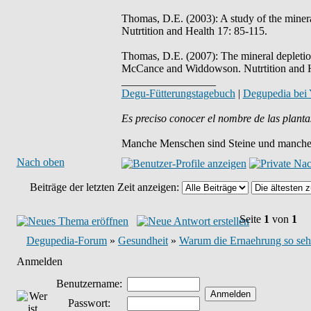
Thomas, D.E. (2003): A study of the mineral
Nutrtition and Health 17: 85-115.
Thomas, D.E. (2007): The mineral depletion 
McCance and Widdowson. Nutrtition and H
_________________
Degu-Fütterungstagebuch
|
Degupedia bei
Es preciso conocer el nombre de las planta
Manche Menschen sind Steine und manche 
Nach oben
Beiträge der letzten Zeit anzeigen:
Seite
1
von
1
Degupedia-Forum
»
Gesundheit
»
Warum die Ernaehrung so sehr
Anmelden
Benutzername:
Passwort: