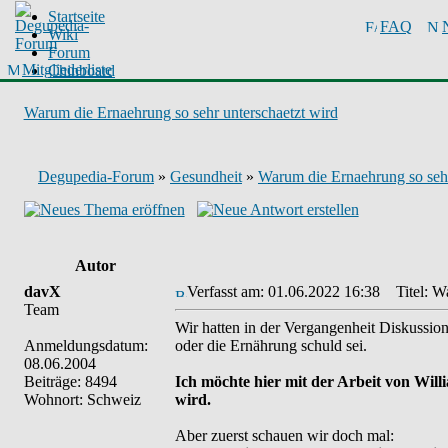
Startseite
FAQ
Wiki
Forum
Mitgliederliste
Chinboard
Warum die Ernaehrung so sehr unterschaetzt wird
Degupedia-Forum
»
Gesundheit
»
Warum die Ernaehrung so sehr
Autor
davX
Verfasst am: 01.06.2022 16:38
Titel: Wa
Team
Wir hatten in der Vergangenheit Diskussi
Anmeldungsdatum:
oder die Ernährung schuld sei.
08.06.2004
Beiträge: 8494
Ich möchte hier mit der Arbeit von Will
Wohnort: Schweiz
wird.
Aber zuerst schauen wir doch mal: