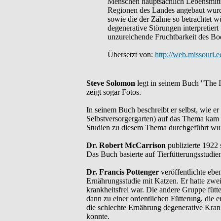
Menschen hauptsächlich Lebensmittel
Regionen des Landes angebaut wurd
sowie die der Zähne so betrachtet wü
degenerative Störungen interpretier
unzureichende Fruchtbarkeit des B
Übersetzt von:
http://web.missouri.
Steve Solomon
legt in seinem Buch "The In
zeigt sogar Fotos.
In seinem Buch beschreibt er selbst, wie e
Selbstversorgergarten) auf das Thema kam 
Studien zu diesem Thema durchgeführt wu
Dr. Robert McCarrison
publizierte 1922 
Das Buch basierte auf Tierfütterungsstudien
Dr. Francis Pottenger
veröffentlichte ebe
Ernährungsstudie mit Katzen. Er hatte zwe
krankheitsfrei war. Die andere Gruppe füt
dann zu einer ordentlichen Fütterung, die 
die schlechte Ernährung degenerative Kran
konnte.