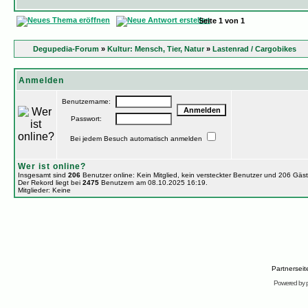
Seite
1
von
1
Degupedia-Forum
»
Kultur: Mensch, Tier, Natur
»
Lastenrad / Cargobikes
Anmelden
Benutzername:
Passwort:
Bei jedem Besuch automatisch anmelden
Wer ist online?
Insgesamt sind
206
Benutzer online: Kein Mitglied, kein versteckter Benutzer und 206 Gäs
Der Rekord liegt bei
2475
Benutzern am 08.10.2025 16:19.
Mitglieder: Keine
Partnersei
Powered by