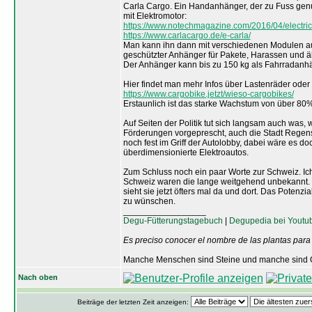
Carla Cargo. Ein Handanhänger, der zu Fuss genu
mit Elektromotor:
https://www.notechmagazine.com/2016/04/electrica
https://www.carlacargo.de/e-carla/
Man kann ihn dann mit verschiedenen Modulen au
geschützter Anhänger für Pakete, Harassen und ä
Der Anhänger kann bis zu 150 kg als Fahrradanh
Hier findet man mehr Infos über Lastenräder oder
https://www.cargobike.jetzt/wieso-cargobikes/
Erstaunlich ist das starke Wachstum von über 80%
Auf Seiten der Politik tut sich langsam auch was
Förderungen vorgeprescht, auch die Stadt Regensb
noch fest im Griff der Autolobby, dabei wäre es do
überdimensionierte Elektroautos.
Zum Schluss noch ein paar Worte zur Schweiz. Ich
Schweiz waren die lange weitgehend unbekannt. I
sieht sie jetzt öfters mal da und dort. Das Potenzi
zu wünschen.
_________________
Degu-Fütterungstagebuch
|
Degupedia bei Youtu
Es preciso conocer el nombre de las plantas para
Manche Menschen sind Steine und manche sind O
Nach oben
Beiträge der letzten Zeit anzeigen: