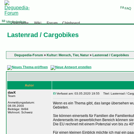
FAQ
Mitgliederliste
Startseite
Wiki
Forum
Chinboard
Lastenrad / Cargobikes
Degupedia-Forum
»
Kultur: Mensch, Tier, Natur
»
Lastenrad / Cargobikes
Autor
davX
Verfasst am: 03.05.2020 19:55
Titel: Lastenrad / Car
Team
Anmeldungsdatum:
Wenn es ein Thema gibt, das lange übersehen wurd
08.06.2004
Gebieten.
Beiträge: 8494
Wohnort: Schweiz
Sie können einerseits für Familien die Familienku
Andererseits im gewerblichen Bereich können sie 
Die EU rechnet mit einem Potenzial von bis zu 
Für einen kleinen Einblick möchte ich mal ein paar