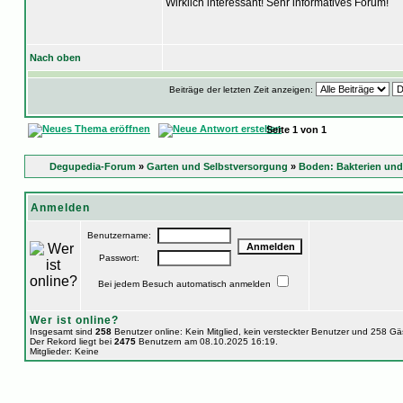
Wirklich interessant! Sehr informatives Forum!
Nach oben
Beiträge der letzten Zeit anzeigen:
Seite
1
von
1
Degupedia-Forum
»
Garten und Selbstversorgung
»
Boden: Bakterien und
Anmelden
Benutzername:
Passwort:
Bei jedem Besuch automatisch anmelden
Wer ist online?
Insgesamt sind
258
Benutzer online: Kein Mitglied, kein versteckter Benutzer und 258 G
Der Rekord liegt bei
2475
Benutzern am 08.10.2025 16:19.
Mitglieder: Keine