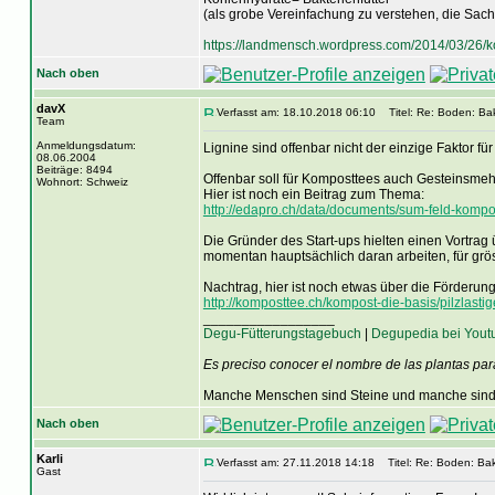
(als grobe Vereinfachung zu verstehen, die Sach
https://landmensch.wordpress.com/2014/03/26/k
Nach oben
davX
Verfasst am: 18.10.2018 06:10
Titel: Re: Boden: Bak
Team
Anmeldungsdatum:
Lignine sind offenbar nicht der einzige Faktor fü
08.06.2004
Beiträge: 8494
Offenbar soll für Komposttees auch Gesteinsmehl
Wohnort: Schweiz
Hier ist noch ein Beitrag zum Thema:
http://edapro.ch/data/documents/sum-feld-komp
Die Gründer des Start-ups hielten einen Vortra
momentan hauptsächlich daran arbeiten, für gr
Nachtrag, hier ist noch etwas über die Förderung
http://komposttee.ch/kompost-die-basis/pilzlasti
_________________
Degu-Fütterungstagebuch
|
Degupedia bei Yout
Es preciso conocer el nombre de las plantas par
Manche Menschen sind Steine und manche sind 
Nach oben
Karli
Verfasst am: 27.11.2018 14:18
Titel: Re: Boden: Bak
Gast