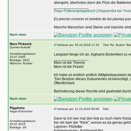
übergeht, überholen dann die Pilze die Bakterie
_________________
Degu-Fütterungstagebuch
|
Degupedia bei Yout
Es preciso conocer el nombre de las plantas par
Manche Menschen sind Steine und manche sind 
Nach oben
Murx Pickwick
Verfasst am: 05.10.2018 17:31
Titel: Re: Boden: Bak
Quoten-Kobold
Anmeldungsdatum:
Langsam fange ich an, Inghams Bodentees zu ver
23.07.2005
_________________
Beiträge: 4622
Marx ist die Theorie
Wohnort: Runkel
Murx ist die Praxis!
Ich habe es endlich amtlich (Mitgliedsausweis der
"Der Besitzer dieses Dokumentes ist berechtigt, 
Öffentlichkeit.
Behinderung dieser Rechte wird geahndet durch 
Nach oben
Piggilotta
Verfasst am: 11.10.2018 09:06
Titel:
Nager-Erforscher
Dann tu ich nier mal den link zu noch mehr Kom
Anmeldungsdatum:
bei mir kam der "Klick", worum es da genau geht
25.07.2015
Lignine= Pilzfutter
Beiträge: 49
Kohlenhydrate= Bakterienfutter