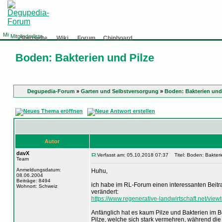
Mitgliederliste
Startseite
Wiki
Forum
Chinboard
Boden: Bakterien und Pilze
Degupedia-Forum
»
Garten und Selbstversorgung
»
Boden: Bakterien und
Autor
davX
Verfasst am: 05.10.2018 07:37
Titel: Boden: Bakteri
Team
Anmeldungsdatum:
Huhu,
08.06.2004
Beiträge: 8494
ich habe im RL-Forum einen interessanten Beitr
Wohnort: Schweiz
verändert:
https://www.regenerative-landwirtschaft.net/vie
Anfänglich hat es kaum Pilze und Bakterien im
Pilze, welche sich stark vermehren, während d