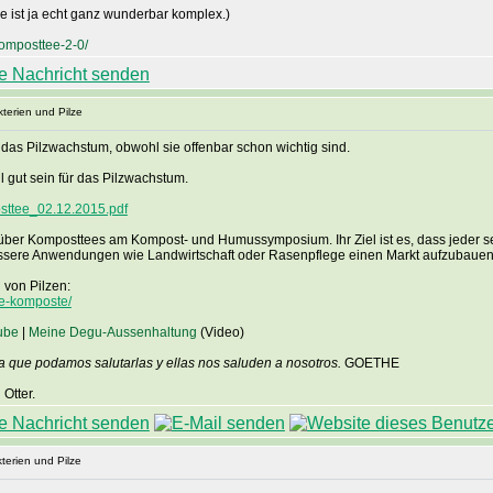
e ist ja echt ganz wunderbar komplex.)
omposttee-2-0/
terien und Pilze
r das Pilzwachstum, obwohl sie offenbar schon wichtig sind.
 gut sein für das Pilzwachstum.
osttee_02.12.2015.pdf
g über Komposttees am Kompost- und Humussymposium. Ihr Ziel ist es, dass jeder s
össere Anwendungen wie Landwirtschaft oder Rasenpflege einen Markt aufzubauen
 von Pilzen:
ge-komposte/
ube
|
Meine Degu-Aussenhaltung
(Video)
a que podamos salutarlas y ellas nos saluden a nosotros.
GOETHE
Otter.
terien und Pilze