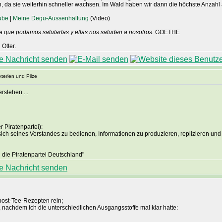
n, da sie weiterhin schneller wachsen. Im Wald haben wir dann die höchste Anzahl a
ube
|
Meine Degu-Aussenhaltung
(Video)
a que podamos salutarlas y ellas nos saluden a nosotros.
GOETHE
Otter.
terien und Pilze
stehen ...
 Piratenpartei):
sich seines Verstandes zu bedienen, Informationen zu produzieren, replizieren und 
die Piratenpartei Deutschland"
post-Tee-Rezepten rein;
, nachdem ich die unterschiedlichen Ausgangsstoffe mal klar hatte: