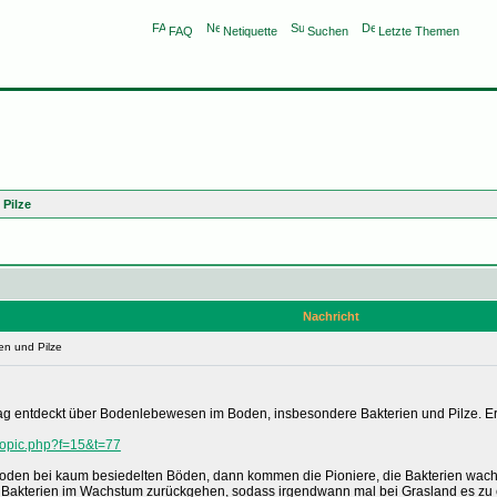
FAQ
Netiquette
Suchen
Letzte Themen
 Pilze
Nachricht
en und Pilze
ag entdeckt über Bodenlebewesen im Boden, insbesondere Bakterien und Pilze. Er z
wtopic.php?f=15&t=77
 Boden bei kaum besiedelten Böden, dann kommen die Pioniere, die Bakterien wac
ie Bakterien im Wachstum zurückgehen, sodass irgendwann mal bei Grasland es zu