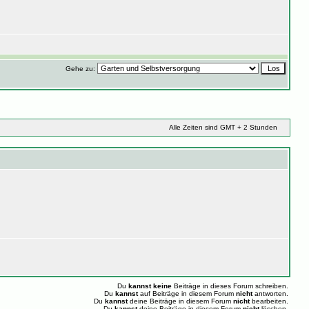
Gehe zu:
Alle Zeiten sind GMT + 2 Stunden
Du
kannst keine
Beiträge in dieses Forum schreiben.
Du
kannst
auf Beiträge in diesem Forum
nicht
antworten.
Du
kannst
deine Beiträge in diesem Forum
nicht
bearbeiten.
Du
kannst
deine Beiträge in diesem Forum
nicht
löschen.