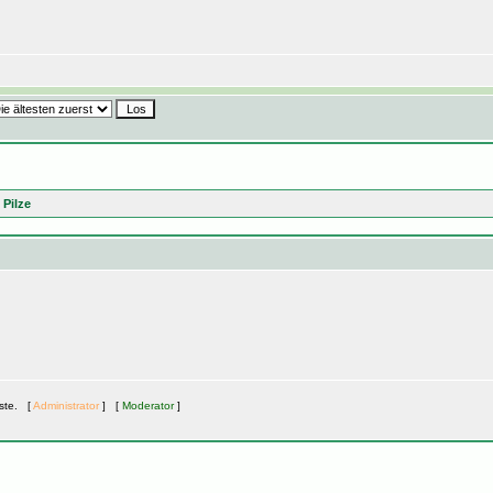
 Pilze
äste. [
Administrator
] [
Moderator
]