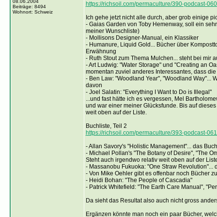
08.06.2004
https://richsoil.com/permaculture/390-podcast-060-
Beiträge: 8494
Wohnort: Schweiz
Ich gehe jetzt nicht alle durch, aber grob einige pi
- Gaias Garden von Toby Hemenway, soll ein sehr g
meiner Wunschliste)
- Mollisons Designer-Manual, ein Klassiker
- Humanure, Liquid Gold... Bücher über Kompostto
Erwähnung
- Ruth Stout zum Thema Mulchen... steht bei mir au
- Art Ludwig: "Water Storage" und "Creating an Oasi
momentan zuviel anderes Interessantes, dass die 
- Ben Law: "Woodland Year", "Woodland Way"... W
davon
- Joel Salatin: "Everything I Want to Do is Illegal"
...und fast hätte ich es vergessen, Mel Bartholo
und war einer meiner Glücksfunde. Bis auf diese
weit oben auf der Liste.
Buchliste, Teil 2
https://richsoil.com/permaculture/393-podcast-061-
- Allan Savory's "Holistic Management"... das Buc
- Michael Pollan's "The Botany of Desire", "The 
Steht auch irgendwo relativ weit oben auf der List
- Massanobu Fukuoka: "One Straw Revolution"... d
- Von Mike Oehler gibt es offenbar noch Bücher z
- Heidi Bohan: "The People of Cascadia"
- Patrick Whitefield: "The Earth Care Manual", "Pe
Da sieht das Resultat also auch nicht gross ander
Ergänzen könnte man noch ein paar Bücher, welc