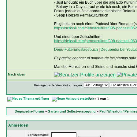
- Just Enough: ein Buch über die alte Edo Kultur 
- Botany in a Day: darauf warte ich noch, ein Bot
Fokus jedoch auf die nordamerikanische Botanik
- Sepp Holzers Permakulturbuch
Es gibt dann noch einen Podcast über Romane (sind 
https://richsoil.com/permaculture/395-podcast-062-
Und einer über Zeitschriften:
https://richsoil.com/permaculture/398-podcast-063
_________________
Degu-Fütterungstagebuch
|
Degupedia bei Youtu
Es preciso conocer el nombre de las plantas para
Manche Menschen sind Steine und manche sind O
Nach oben
Beiträge der letzten Zeit anzeigen:
Seite
1
von
1
Degupedia-Forum
»
Garten und Selbstversorgung
»
Paul Wheaton / Permie
Anmelden
Benutzername: