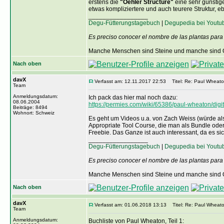
erstens die
"Oehler Structure"
eine sehr günstig
etwas kompliziertere und auch teurere Struktur, e
_________________
Degu-Fütterungstagebuch
|
Degupedia bei Youtu
Es preciso conocer el nombre de las plantas para
Manche Menschen sind Steine und manche sind O
Nach oben
davX
Verfasst am: 12.11.2017 22:53
Titel: Re: Paul Wheato
Team
Anmeldungsdatum:
Ich pack das hier mal noch dazu:
08.06.2004
https://permies.com/wiki/65386/paul-wheaton/dig
Beiträge: 8494
Wohnort: Schweiz
Es geht um Videos u.a. von Zach Weiss (würde al
Appropriate Tool Course, die man als Bundle oder
Freebie. Das Ganze ist auch interessant, da es s
_________________
Degu-Fütterungstagebuch
|
Degupedia bei Youtu
Es preciso conocer el nombre de las plantas para
Manche Menschen sind Steine und manche sind O
Nach oben
davX
Verfasst am: 01.06.2018 13:13
Titel: Re: Paul Wheato
Team
Anmeldungsdatum:
Buchliste von Paul Wheaton, Teil 1: