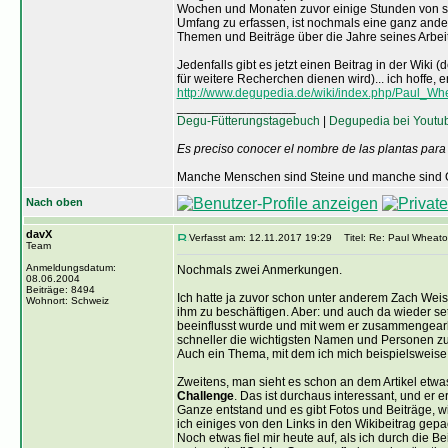
Wochen und Monaten zuvor einige Stunden von se
Umfang zu erfassen, ist nochmals eine ganz ander
Themen und Beiträge über die Jahre seines Arbe
Jedenfalls gibt es jetzt einen Beitrag in der Wik
für weitere Recherchen dienen wird)... ich hoffe, e
http://www.degupedia.de/wiki/index.php/Paul_Wh
_________________
Degu-Fütterungstagebuch
|
Degupedia bei Youtu
Es preciso conocer el nombre de las plantas para
Manche Menschen sind Steine und manche sind O
Nach oben
davX
Verfasst am: 12.11.2017 19:29
Titel: Re: Paul Wheato
Team
Anmeldungsdatum:
Nochmals zwei Anmerkungen.
08.06.2004
Beiträge: 8494
Ich hatte ja zuvor schon unter anderem Zach Weiss
Wohnort: Schweiz
ihm zu beschäftigen. Aber: und auch da wieder s
beeinflusst wurde und mit wem er zusammengearbeit
schneller die wichtigsten Namen und Personen z
Auch ein Thema, mit dem ich mich beispielsweise
Zweitens, man sieht es schon an dem Artikel etwa
Challenge
. Das ist durchaus interessant, und er 
Ganze entstand und es gibt Fotos und Beiträge, w
ich einiges von den Links in den Wikibeitrag gepac
Noch etwas fiel mir heute auf, als ich durch die 