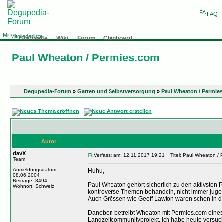
FAQ
Mitgliederliste
Startseite
Wiki
Forum
Chinboard
Paul Wheaton / Permies.com
Degupedia-Forum
»
Garten und Selbstversorgung
»
Paul Wheaton / Permie
Autor
davX
Verfasst am: 12.11.2017 19:21
Titel: Paul Wheaton / 
Team
Anmeldungsdatum:
Huhu,
08.06.2004
Beiträge: 8494
Paul Wheaton gehört sicherlich zu den aktivsten Pe
Wohnort: Schweiz
kontroverse Themen behandeln, nicht immer jugen
Auch Grössen wie Geoff Lawton waren schon in d
Daneben betreibt Wheaton mit Permies.com eines 
Langzeitcommunityprojekt. Ich habe heute versu