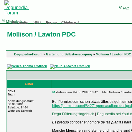
FAQ
Mitgliederliste
Startseite
Wiki
Forum
Chinboard
Mollison / Lawton PDC
Degupedia-Forum
»
Garten und Selbstversorgung
»
Mollison / Lawton PDC
Autor
davX
Verfasst am: 04.06.2018 13:42
Titel: Mollison / Lawt
Team
Anmeldungsdatum:
Bei Permies.com schon etwas älter, es geht um e
08.06.2004
https://permies.com/t/84271/permaculture-design/
Beiträge: 8494
_________________
Wohnort: Schweiz
Degu-Fütterungstagebuch
|
Degupedia bei Youtu
Es preciso conocer el nombre de las plantas para
Manche Menschen sind Steine und manche sind O