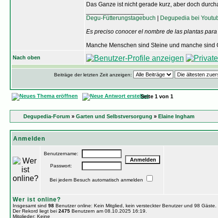
Das Ganze ist nicht gerade kurz, aber doch durc
_________________
Degu-Fütterungstagebuch
|
Degupedia bei Youtu
Es preciso conocer el nombre de las plantas para
Manche Menschen sind Steine und manche sind O
Nach oben
Beiträge der letzten Zeit anzeigen:
Seite
1
von
1
Degupedia-Forum
»
Garten und Selbstversorgung
»
Elaine Ingham
Anmelden
Benutzername:
Passwort:
Bei jedem Besuch automatisch anmelden
Wer ist online?
Insgesamt sind
98
Benutzer online: Kein Mitglied, kein versteckter Benutzer und 98 Gäste
Der Rekord liegt bei
2475
Benutzern am 08.10.2025 16:19.
Mitglieder: Keine