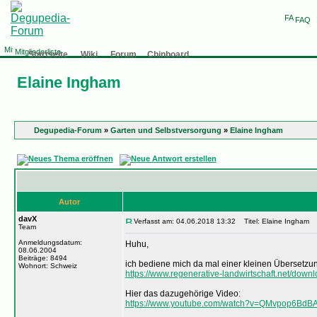
FAQ
Mitgliederliste
Startseite
Wiki
Forum
Chinboard
Elaine Ingham
Degupedia-Forum
»
Garten und Selbstversorgung
»
Elaine Ingham
Autor
davX
Verfasst am: 04.06.2018 13:32
Titel: Elaine Ingham
Team
Anmeldungsdatum:
Huhu,
08.06.2004
Beiträge: 8494
ich bediene mich da mal einer kleinen Übersetzung
Wohnort: Schweiz
https://www.regenerative-landwirtschaft.net/dow
Hier das dazugehörige Video:
https://www.youtube.com/watch?v=QMvpop6BdB