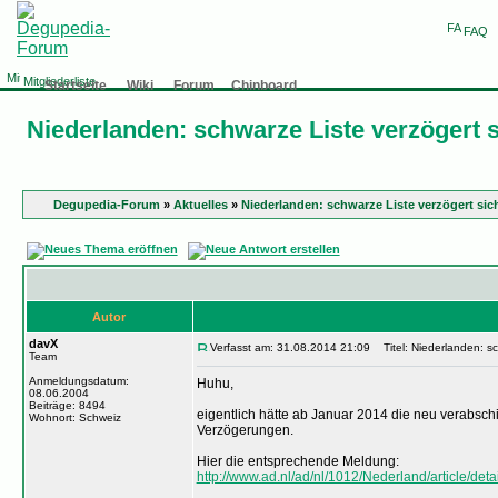
FAQ
Mitgliederliste
Startseite
Wiki
Forum
Chinboard
Niederlanden: schwarze Liste verzögert 
Degupedia-Forum
»
Aktuelles
»
Niederlanden: schwarze Liste verzögert sic
Autor
davX
Verfasst am: 31.08.2014 21:09
Titel: Niederlanden: sc
Team
Anmeldungsdatum:
Huhu,
08.06.2004
Beiträge: 8494
eigentlich hätte ab Januar 2014 die neu verabsc
Wohnort: Schweiz
Verzögerungen.
Hier die entsprechende Meldung:
http://www.ad.nl/ad/nl/1012/Nederland/article/deta