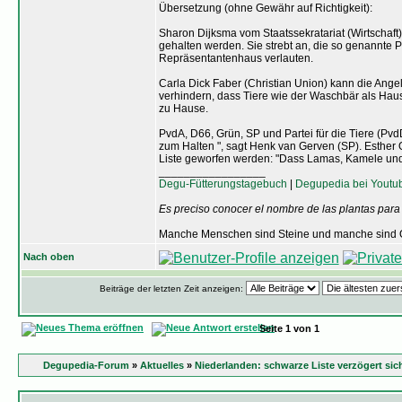
Übersetzung (ohne Gewähr auf Richtigkeit):
Sharon Dijksma vom Staatssekratariat (Wirtschaf
gehalten werden. Sie strebt an, die so genannte Pos
Repräsentantenhaus verlauten.
Carla Dick Faber (Christian Union) kann die Angel
verhindern, dass Tiere wie der Waschbär als Hausti
zu Hause.
PvdA, D66, Grün, SP und Partei für die Tiere (PvdD
zum Halten ", sagt Henk van Gerven (SP). Esther O
Liste geworfen werden: "Dass Lamas, Kamele und 
_________________
Degu-Fütterungstagebuch
|
Degupedia bei Youtu
Es preciso conocer el nombre de las plantas para
Manche Menschen sind Steine und manche sind O
Nach oben
Beiträge der letzten Zeit anzeigen:
Seite
1
von
1
Degupedia-Forum
»
Aktuelles
»
Niederlanden: schwarze Liste verzögert sic