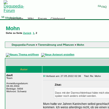
FAQ
Mitgliederliste
Startseite
Wiki
Forum
Chinboard
Mohn
Gehe zu Seite
Zurück
1
,
2
Degupedia-Forum
»
Tierernährung und Pflanzen
»
Mohn
Autor
davX
Verfasst am: 27.05.2022 02:36
Titel: Re: Mohn
Team
Anmeldungsdatum:
Zitat:
08.06.2004
Beiträge: 8494
Wohnort: Schweiz
Dass mit der Darmschleimhaut hätte mich eben
später noch anders erklärt werden.
Murx hatte vor Jahren Kaninchen selbst geschlac
kommen. Ich weiss allerdings nicht, ob sie einen