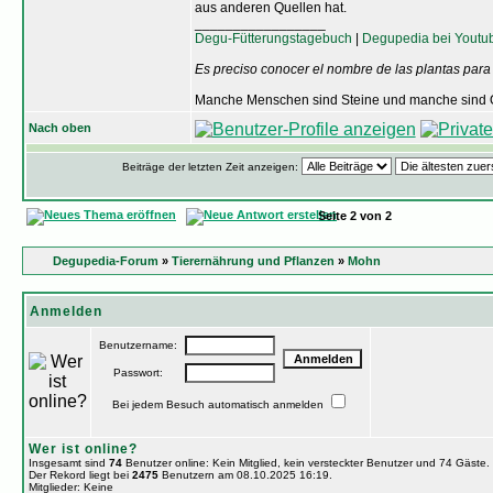
aus anderen Quellen hat.
_________________
Degu-Fütterungstagebuch
|
Degupedia bei Youtu
Es preciso conocer el nombre de las plantas para
Manche Menschen sind Steine und manche sind O
Nach oben
Beiträge der letzten Zeit anzeigen:
Seite
2
von
2
Degupedia-Forum
»
Tierernährung und Pflanzen
»
Mohn
Anmelden
Benutzername:
Passwort:
Bei jedem Besuch automatisch anmelden
Wer ist online?
Insgesamt sind
74
Benutzer online: Kein Mitglied, kein versteckter Benutzer und 74 Gäste
Der Rekord liegt bei
2475
Benutzern am 08.10.2025 16:19.
Mitglieder: Keine