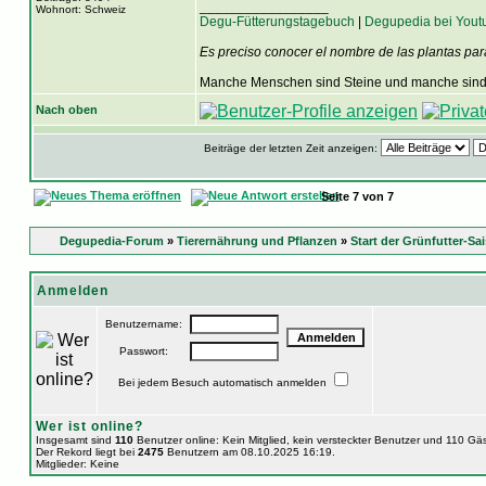
_________________
Wohnort: Schweiz
Degu-Fütterungstagebuch
|
Degupedia bei Yout
Es preciso conocer el nombre de las plantas par
Manche Menschen sind Steine und manche sind 
Nach oben
Beiträge der letzten Zeit anzeigen:
Seite
7
von
7
Degupedia-Forum
»
Tierernährung und Pflanzen
»
Start der Grünfutter-Sa
Anmelden
Benutzername:
Passwort:
Bei jedem Besuch automatisch anmelden
Wer ist online?
Insgesamt sind
110
Benutzer online: Kein Mitglied, kein versteckter Benutzer und 110 Gä
Der Rekord liegt bei
2475
Benutzern am 08.10.2025 16:19.
Mitglieder: Keine