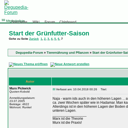
Mitgliederliste
Startseite
Wiki
Forum
Chinboard
Start der Grünfutter-Saison
Gehe zu Seite
Zurück
1
,
2
,
3
,
4
,
5
,
6
,
7
Degupedia-Forum
»
Tierernährung und Pflanzen
»
Start der Grünfutter-Sa
Autor
Murx Pickwick
Verfasst am: 10.04.2018 00:26
Titel:
Quoten-Kobold
Anmeldungsdatum:
Naja - warm ists auch in den höheren Lagen ... a
23.07.2005
ca. zwei Wochen später wie in Hadamar. Man kann
Beiträge: 4622
Allerdings ist in den höheren Lagen der Boden d
Wohnort: Runkel
unteren Lagen.
_________________
Marx ist die Theorie
Murx ist die Praxis!