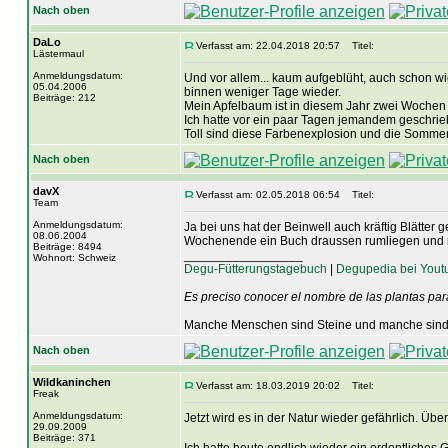
Nach oben
DaLo
Verfasst am: 22.04.2018 20:57
Titel:
Lästermaul
Anmeldungsdatum:
Und vor allem... kaum aufgeblüht, auch schon w
05.04.2006
binnen weniger Tage wieder.
Beiträge: 212
Mein Apfelbaum ist in diesem Jahr zwei Wochen f
Ich hatte vor ein paar Tagen jemandem geschriebe
Toll sind diese Farbenexplosion und die Sommer
Nach oben
davX
Verfasst am: 02.05.2018 06:54
Titel:
Team
Anmeldungsdatum:
Ja bei uns hat der Beinwell auch kräftig Blätter
08.06.2004
Wochenende ein Buch draussen rumliegen und na
Beiträge: 8494
_________________
Wohnort: Schweiz
Degu-Fütterungstagebuch
|
Degupedia bei Yout
Es preciso conocer el nombre de las plantas par
Manche Menschen sind Steine und manche sind 
Nach oben
Wildkaninchen
Verfasst am: 18.03.2019 20:02
Titel:
Freak
Anmeldungsdatum:
Jetzt wird es in der Natur wieder gefährlich. Üb
29.09.2009
Beiträge: 371