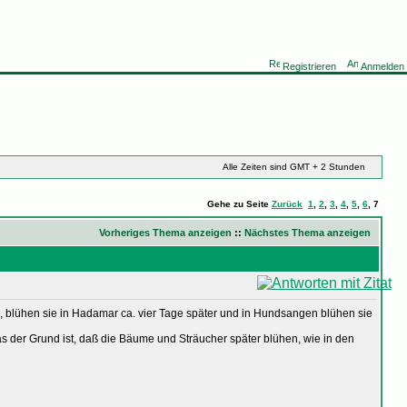
Registrieren
Anmelden
Alle Zeiten sind GMT + 2 Stunden
Gehe zu Seite
Zurück
1
,
2
,
3
,
4
,
5
,
6
,
7
Vorheriges Thema anzeigen
::
Nächstes Thema anzeigen
en, blühen sie in Hadamar ca. vier Tage später und in Hundsangen blühen sie
as der Grund ist, daß die Bäume und Sträucher später blühen, wie in den