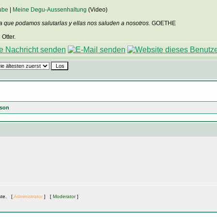
ube
|
Meine Degu-Aussenhaltung
(Video)
a que podamos salutarlas y ellas nos saluden a nosotros.
GOETHE
Otter.
ison
ste. [
Administrator
] [
Moderator
]