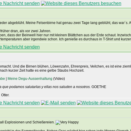
ieder abgeblüht. Meine Felsenbirne hat genau zwei Tage lang geblüht, das war´s.
rüher dran, als vor zwei Jahren.
n, dass der Beinwell hier nur mit kleinen Blättchen aus der Erde schaut. Inzwischen
temperaturen aber irgendwie schon. Ich genieße es durchaus in T-Shirt und kurz
 gemacht. Und die Birnen blühen, Löwenzahn, Ehrenpreis, Veilchen, es ist eine zieml
ch kurzer Zeit hatte es eine gelbe Staubs Hochzeit.
ube
|
Meine Degu-Aussenhaltung
(Video)
a que podamos salutarlas y ellas nos saluden a nosotros.
GOETHE
Otter.
erall Explosionen und Schießereien.