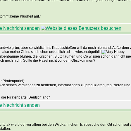
 Gewicht in der Sammeltasche. Neben Gras wächst hier schon jede Menge Giersch, E
ommt keine Klugheit auf."
ndwie grün, aber so wirklich ins Kraut schießen will da noch niemand. Außerdem 
... also meine Chins sind schon ordentlich ad lib wiesenabgefüllt
ulpenbäume blühen, die Kirschen, Blutpflaumen und Co wissen schon gar nicht mehr,
ich noch nicht. Sollte die Hasel nicht vor dem Obst kommen?
 Piratenpartei):
sich seines Verstandes zu bedienen, Informationen zu produzieren, replizieren und 
die Piratenpartei Deutschland"
rtulak wie blöd, vor allem bei den Wildkaninchen. Ich besuche den Ort schon seit 
fallen.