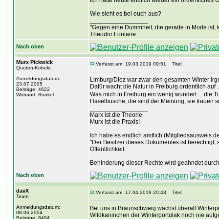
Ich hatte heute endlich wieder ein ordentliches
Wie sieht es bei euch aus?
_________________
"Gegen eine Dummheit, die gerade in Mode ist, k
Theodor Fontane
Nach oben
Murx Pickwick
Verfasst am: 19.03.2019 09:51
Titel:
Quoten-Kobold
Anmeldungsdatum:
Limburg/Diez war zwar den gesamten Winter irge
23.07.2005
Dafür wacht die Natur in Freiburg ordentlich auf 
Beiträge: 4622
Was mich in Freiburg ein wenig wundert ... die T
Wohnort: Runkel
Haselbüsche, die sind der Meinung, sie trauen s
_________________
Marx ist die Theorie
Murx ist die Praxis!
Ich habe es endlich amtlich (Mitgliedsausweis der
"Der Besitzer dieses Dokumentes ist berechtigt, 
Öffentlichkeit.
Behinderung dieser Rechte wird geahndet durch 
Nach oben
davX
Verfasst am: 17.04.2019 20:43
Titel:
Team
Anmeldungsdatum:
Bei uns in Braunschweig wächst überall Winterpo
08.06.2004
Wildkaninchen der Winterportulak noch nie aufge
Beiträge: 8494