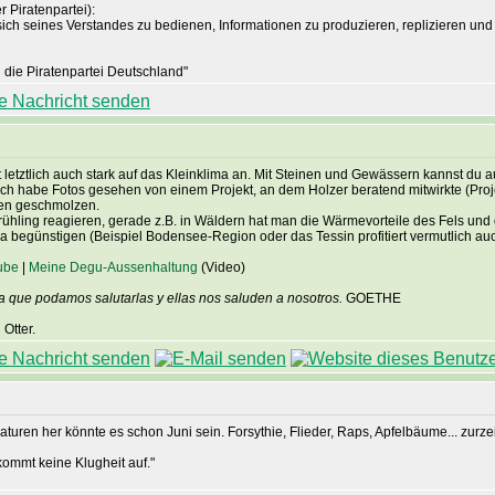
 Piratenpartei):
sich seines Verstandes zu bedienen, Informationen zu produzieren, replizieren und 
die Piratenpartei Deutschland"
 letztlich auch stark auf das Kleinklima an. Mit Steinen und Gewässern kannst d
 ich habe Fotos gesehen von einem Projekt, an dem Holzer beratend mitwirkte (Projek
ten geschmolzen.
en Frühling reagieren, gerade z.B. in Wäldern hat man die Wärmevorteile des Fels 
ma begünstigen (Beispiel Bodensee-Region oder das Tessin profitiert vermutlich auc
ube
|
Meine Degu-Aussenhaltung
(Video)
a que podamos salutarlas y ellas nos saluden a nosotros.
GOETHE
Otter.
uren her könnte es schon Juni sein. Forsythie, Flieder, Raps, Apfelbäume... zurzeit 
ommt keine Klugheit auf."