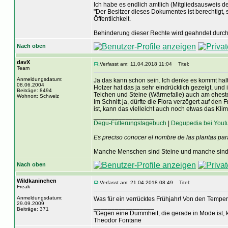
Ich habe es endlich amtlich (Mitgliedsausweis der
"Der Besitzer dieses Dokumentes ist berechtigt, 
Öffentlichkeit.
Behinderung dieser Rechte wird geahndet durch 
Nach oben
davX
Verfasst am: 11.04.2018 11:04
Titel:
Team
Anmeldungsdatum:
Ja das kann schon sein. Ich denke es kommt halt
08.06.2004
Holzer hat das ja sehr eindrücklich gezeigt, und
Beiträge: 8494
Teichen und Steine (Wärmefalle) auch am ehes
Wohnort: Schweiz
Im Schnitt ja, dürfte die Flora verzögert auf d
ist, kann das vielleicht auch noch etwas das Kli
_________________
Degu-Fütterungstagebuch
|
Degupedia bei Yout
Es preciso conocer el nombre de las plantas par
Manche Menschen sind Steine und manche sind 
Nach oben
Wildkaninchen
Verfasst am: 21.04.2018 08:49
Titel:
Freak
Anmeldungsdatum:
Was für ein verrücktes Frühjahr! Von den Temperat
29.09.2009
_________________
Beiträge: 371
"Gegen eine Dummheit, die gerade in Mode ist, k
Theodor Fontane