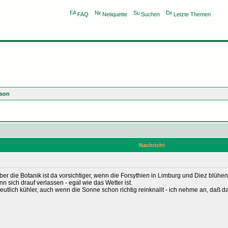
FAQ
Netiquette
Suchen
Letzte Themen
ison
Nachricht
ber die Botanik ist da vorsichtiger, wenn die Forsythien in Limburg und Diez blüh
 sich drauf verlassen - egal wie das Wetter ist.
eutlich kühler, auch wenn die Sonne schon richtig reinknallt - ich nehme an, daß d