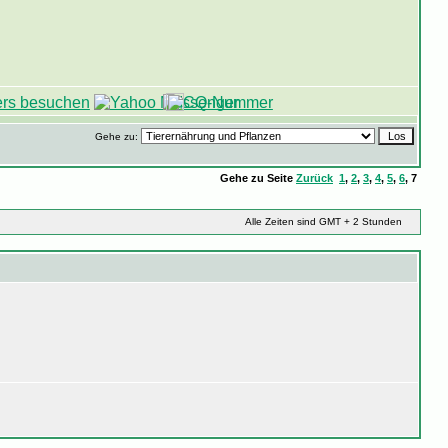
Gehe zu:
Gehe zu Seite
Zurück
1
,
2
,
3
,
4
,
5
,
6
,
7
Alle Zeiten sind GMT + 2 Stunden