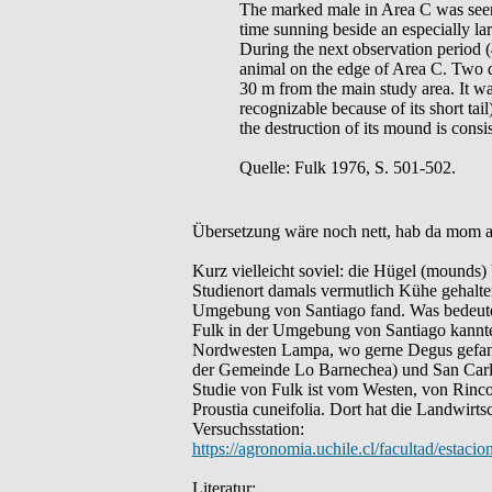
The marked male in Area C was seen 
time sunning beside an especially l
During the next observation period (
animal on the edge of Area C. Two d
30 m from the main study area. It w
recognizable because of its short tai
the destruction of its mound is consi
Quelle: Fulk 1976, S. 501-502.
Übersetzung wäre noch nett, hab da mom a
Kurz vielleicht soviel: die Hügel (mounds
Studienort damals vermutlich Kühe gehalten
Umgebung von Santiago fand. Was bedeutet 
Fulk in der Umgebung von Santiago kannte. 
Nordwesten Lampa, wo gerne Degus gefan
der Gemeinde Lo Barnechea) und San Carl
Studie von Fulk ist vom Westen, von Rinc
Proustia cuneifolia. Dort hat die Landwirts
Versuchsstation:
https://agronomia.uchile.cl/facultad/estaci
Literatur: