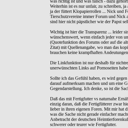
was richtig ist und was falsch - dazu gehör
Weiterhin ist es nur unfair, zu schreiben, 
ja der füttert Klopapierrollen ... Nick un
Tierschutzvereine immer Forum und Nick an
sind hier nicht päpstlicher wie der Papst sel
Wichtig ist hier die Transparenz ... leider 
wünschenswert, wenn einfach jeder von uns 
(Quotefunktion des Forums oder auf die a
Zitat) mit Quellenangabe, wo man das kopi
brauchen keine krampfhaften Andeutungen 
Die Linkfunktion ist nur deshalb für nichtr
unerwünschten Links auf Pornoseiten haben
Sollte ich das Gefühl haben, es wird gegen
darauf aufmerksam machen und um eine Gege
Gegendarstellung. Ich denke, so ist die Sach
Daß das mit Fertigfutter vs naturnahe Ernä
einzig daran, daß die Fertigfütterer zwar hi
lieber in ihren eigenen Foren. Mit mir hat 
was die Sache nicht gerade einfacher macht.
Anbetracht der deutschen Heimtierforenkultu
schwerer oder teurer wie Fertigfutter.