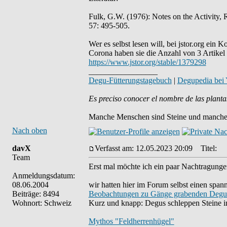
Fulk, G.W. (1976): Notes on the Activity,
57: 495-505.
Wer es selbst lesen will, bei jstor.org ein
Corona haben sie die Anzahl von 3 Artikel 
https://www.jstor.org/stable/1379298
_________________
Degu-Fütterungstagebuch
|
Degupedia bei
Es preciso conocer el nombre de las planta
Manche Menschen sind Steine und manche 
Nach oben
davX
Verfasst am: 12.05.2023 20:09
Titel:
Team
Erst mal möchte ich ein paar Nachtragung
Anmeldungsdatum:
08.06.2004
wir hatten hier im Forum selbst einen span
Beiträge: 8494
Beobachtungen zu Gänge grabenden Degu
Wohnort: Schweiz
Kurz und knapp: Degus schleppen Steine im
Mythos "Feldherrenhügel"