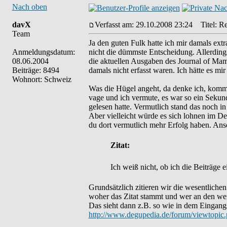
Nach oben
davX
Verfasst am: 29.10.2008 23:24
Titel: Re
Team
Ja den guten Fulk hatte ich mir damals ext
Anmeldungsdatum:
nicht die dümmste Entscheidung. Allerdings 
08.06.2004
die aktuellen Ausgaben des Journal of Mam
Beiträge: 8494
damals nicht erfasst waren. Ich hätte es mi
Wohnort: Schweiz
Was die Hügel angeht, da denke ich, kommen
vage und ich vermute, es war so ein Sekun
gelesen hatte. Vermutlich stand das noch in 
Aber vielleicht würde es sich lohnen im De
du dort vermutlich mehr Erfolg haben. Ans
Zitat:
Ich weiß nicht, ob ich die Beiträge 
Grundsätzlich zitieren wir die wesentliche
woher das Zitat stammt und wer an den weite
Das sieht dann z.B. so wie in dem Eingan
http://www.degupedia.de/forum/viewtopic