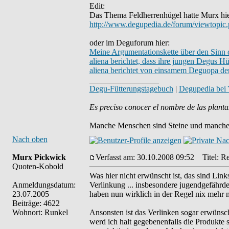
Edit:
Das Thema Feldherrenhügel hatte Murx hie
http://www.degupedia.de/forum/viewtopi
oder im Deguforum hier:
Meine Argumentationskette über den Sinn 
aliena berichtet, dass ihre jungen Degus H
aliena berichtet von einsamem Deguopa der
_________________
Degu-Fütterungstagebuch
|
Degupedia bei
Es preciso conocer el nombre de las planta
Manche Menschen sind Steine und manche 
Nach oben
Murx Pickwick
Verfasst am: 30.10.2008 09:52
Titel: Re
Quoten-Kobold
Was hier nicht erwünscht ist, das sind Li
Anmeldungsdatum:
Verlinkung ... insbesondere jugendgefährde
23.07.2005
haben nun wirklich in der Regel nix mehr m
Beiträge: 4622
Wohnort: Runkel
Ansonsten ist das Verlinken sogar erwüns
werd ich halt gegebenenfalls die Produkte s