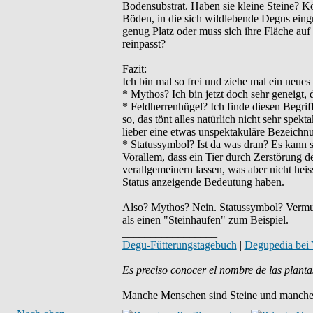
Bodensubstrat. Haben sie kleine Steine? Kö
Böden, in die sich wildlebende Degus eingr
genug Platz oder muss sich ihre Fläche auf
reinpasst?
Fazit:
Ich bin mal so frei und ziehe mal ein neues 
* Mythos? Ich bin jetzt doch sehr geneigt, 
* Feldherrenhügel? Ich finde diesen Begriff
so, das tönt alles natürlich nicht sehr spek
lieber eine etwas unspektakuläre Bezeich
* Statussymbol? Ist da was dran? Es kann s
Vorallem, dass ein Tier durch Zerstörung de
verallgemeinern lassen, was aber nicht heis
Status anzeigende Bedeutung haben.
Also? Mythos? Nein. Statussymbol? Vermutli
als einen "Steinhaufen" zum Beispiel.
_________________
Degu-Fütterungstagebuch
|
Degupedia bei
Es preciso conocer el nombre de las planta
Manche Menschen sind Steine und manche 