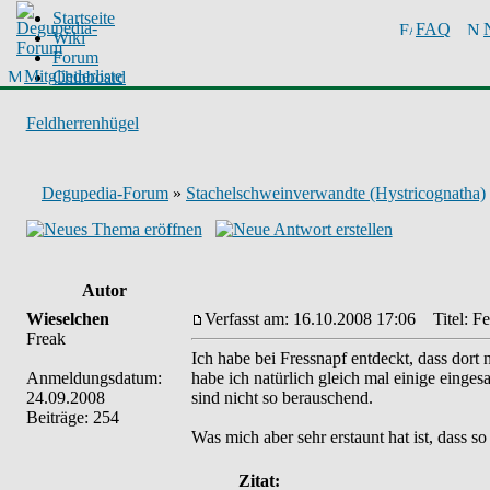
Startseite
FAQ
Wiki
Forum
Mitgliederliste
Chinboard
Feldherrenhügel
Degupedia-Forum
»
Stachelschweinverwandte (Hystricognatha)
Autor
Wieselchen
Verfasst am: 16.10.2008 17:06
Titel: Fe
Freak
Ich habe bei Fressnapf entdeckt, dass dor
Anmeldungsdatum:
habe ich natürlich gleich mal einige einge
24.09.2008
sind nicht so berauschend.
Beiträge: 254
Was mich aber sehr erstaunt hat ist, dass s
Zitat: