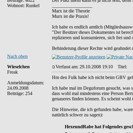
Beiträge: 4622
Der Platz allein kann es ja nicht sein, den
Wohnort: Runkel
_________________
Marx ist die Theorie
Murx ist die Praxis!
Ich habe es endlich amtlich (Mitgliedsauswe
"Der Besitzer dieses Dokumentes ist berech
replizieren und konsumieren, sich frei und 
Behinderung dieser Rechte wird geahndet d
Nach oben
Wieselchen
Verfasst am: 29.10.2008 19:10
Titel:
Freak
Hm den Fulk habe ich nicht beim GBV gefun
Anmeldungsdatum:
24.09.2008
Ich habe mal im Deguforum gesucht, was si
Beiträge: 254
dass wohl mal mindestens eine Person Beric
genaueres finden können. Es scheint wohl t
Die Hinweise, die ich gefunden habe, waren
natürlich schwer zu sagen):
HexeundRabe hat Folgendes gesc