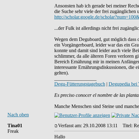
Ansonsten hab ich gerade bei meiner Reche
die Suche sehr viele der frei zugänglichen 
http://scholar.google.de/scholar?num=1
...der Fulk ist allerdings nicht frei zugänglic
Wegen dem Deguboard, gut möglich dass du 
ein Vorgängerboard, leider war das ein Gr
konnte und damit sind leider auch viele Be
schlimmer, da alle älteren Foren verloren g
Bereich Ernährung mir in meinen Anfängen v
interessante Ernährungsdiskussionen, die e
gelten).
_________________
Degu-Fütterungstagebuch
|
Degupedia bei
Es preciso conocer el nombre de las planta
Manche Menschen sind Steine und manche 
Nach oben
Tina01
Verfasst am: 29.10.2008 13:11
Titel: Re
Freak
Hallo