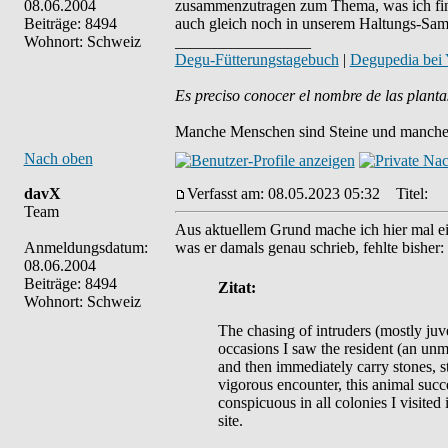
08.06.2004
zusammenzutragen zum Thema, was ich finde
Beiträge: 8494
auch gleich noch in unserem Haltungs-Sa
Wohnort: Schweiz
_________________
Degu-Fütterungstagebuch
|
Degupedia bei
Es preciso conocer el nombre de las planta
Manche Menschen sind Steine und manche 
Nach oben
davX
Verfasst am: 08.05.2023 05:32
Titel:
Team
Aus aktuellem Grund mache ich hier mal ei
Anmeldungsdatum:
was er damals genau schrieb, fehlte bisher:
08.06.2004
Beiträge: 8494
Zitat:
Wohnort: Schweiz
The chasing of intruders (mostly ju
occasions I saw the resident (an unma
and then immediately carry stones, 
vigorous encounter, this animal suc
conspicuous in all colonies I visited
site.