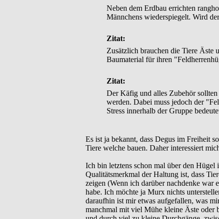
Neben dem Erdbau errichten rangho
Männchens wiederspiegelt. Wird der
Zitat:
Zusätzlich brauchen die Tiere Äste
Baumaterial für ihren "Feldherrenhü
Zitat:
Der Käfig und alles Zubehör sollten
werden. Dabei muss jedoch der "Fel
Stress innerhalb der Gruppe bedeute
Es ist ja bekannt, dass Degus im Freiheit 
Tiere welche bauen. Daher interessiert mich
Ich bin letztens schon mal über den Hügel 
Qualitätsmerkmal der Haltung ist, dass Tie
zeigen (Wenn ich darüber nachdenke war es 
habe. Ich möchte ja Murx nichts unterstell
daraufhin ist mir etwas aufgefallen, was
manchmal mit viel Mühe kleine Äste oder 
und durch viel zu kleine Durchgänge, zwis