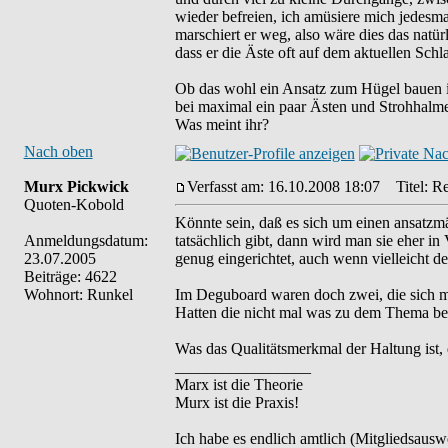
wieder befreien, ich amüsiere mich jedesma
marschiert er weg, also wäre dies das natür
dass er die Äste oft auf dem aktuellen Schla
Ob das wohl ein Ansatz zum Hügel bauen ist
bei maximal ein paar Ästen und Strohhalme
Was meint ihr?
Nach oben
Murx Pickwick
Verfasst am: 16.10.2008 18:07
Titel: Re
Quoten-Kobold
Könnte sein, daß es sich um einen ansatzm
Anmeldungsdatum:
tatsächlich gibt, dann wird man sie eher in
23.07.2005
genug eingerichtet, auch wenn vielleicht de
Beiträge: 4622
Wohnort: Runkel
Im Deguboard waren doch zwei, die sich m
Hatten die nicht mal was zu dem Thema ber
Was das Qualitätsmerkmal der Haltung ist,
_________________
Marx ist die Theorie
Murx ist die Praxis!
Ich habe es endlich amtlich (Mitgliedsauswe