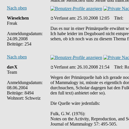
Manche Menschen sind Steine und manche 
Nach oben
Wieselchen
Verfasst am: 25.10.2008 12:05
Titel:
Freak
Das es nur in einer Primärquelle erwähnt wir
Anmeldungsdatum:
Ich habe leider im Deguboard nicht entspre
24.09.2008
sehen, ob ich noch was zu diesem Thema f
Beiträge: 254
Nach oben
davX
Verfasst am: 26.10.2008 21:54
Titel: Re
Team
Wegen der Primärquelle hab ich gerade noc
Anmeldungsdatum:
of Mammalogy ist, müsste es eigentlich dort
08.06.2004
durchsuchen, Scholar dagegen hat den Fulk 
Beiträge: 8494
den full text) anbietet oder so).
Wohnort: Schweiz
Die Quelle wäre jedenfalls:
Fulk, G.W. (1976):
Notes on the Activity, Reproduction, and 
Journal of Mammalogy 57: 495-505.