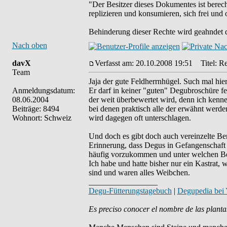
"Der Besitzer dieses Dokumentes ist berech
replizieren und konsumieren, sich frei und 
Behinderung dieser Rechte wird geahndet d
Nach oben
davX
Verfasst am: 20.10.2008 19:51
Titel: Re
Team
Jaja der gute Feldherrnhügel. Such mal hier
Anmeldungsdatum:
Er darf in keiner "guten" Degubroschüre feh
08.06.2004
der weit überbewertet wird, denn ich kenne
Beiträge: 8494
bei denen praktisch alle der erwähnt werd
Wohnort: Schweiz
wird dagegen oft unterschlagen.
Und doch es gibt doch auch vereinzelte Be
Erinnerung, dass Degus in Gefangenschaft 
häufig vorzukommen und unter welchen Bed
Ich habe und hatte bisher nur ein Kastrat, 
sind und waren alles Weibchen.
_________________
Degu-Fütterungstagebuch
|
Degupedia bei
Es preciso conocer el nombre de las planta