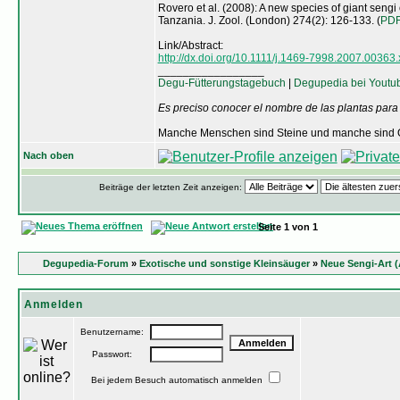
Rovero et al. (2008): A new species of giant seng
Tanzania. J. Zool. (London) 274(2): 126-133. (
PD
Link/Abstract:
http://dx.doi.org/10.1111/j.1469-7998.2007.00363.
_________________
Degu-Fütterungstagebuch
|
Degupedia bei Youtu
Es preciso conocer el nombre de las plantas para
Manche Menschen sind Steine und manche sind O
Nach oben
Beiträge der letzten Zeit anzeigen:
Seite
1
von
1
Degupedia-Forum
»
Exotische und sonstige Kleinsäuger
»
Neue Sengi-Art (
Anmelden
Benutzername:
Passwort:
Bei jedem Besuch automatisch anmelden