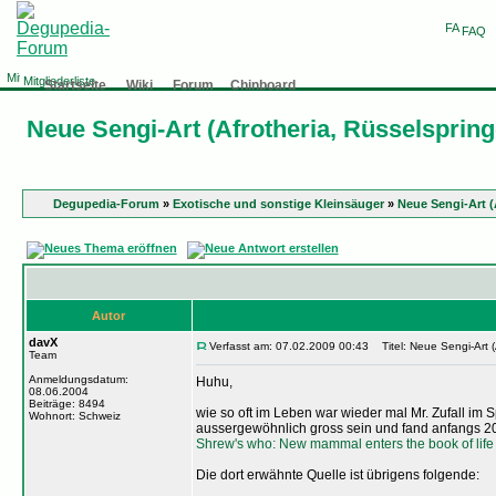
FAQ
Mitgliederliste
Startseite
Wiki
Forum
Chinboard
Neue Sengi-Art (Afrotheria, Rüsselspring
Degupedia-Forum
»
Exotische und sonstige Kleinsäuger
»
Neue Sengi-Art (
Autor
davX
Verfasst am: 07.02.2009 00:43
Titel: Neue Sengi-Art (A
Team
Anmeldungsdatum:
Huhu,
08.06.2004
Beiträge: 8494
wie so oft im Leben war wieder mal Mr. Zufall im
Wohnort: Schweiz
aussergewöhnlich gross sein und fand anfangs 2
Shrew's who: New mammal enters the book of life
Die dort erwähnte Quelle ist übrigens folgende: