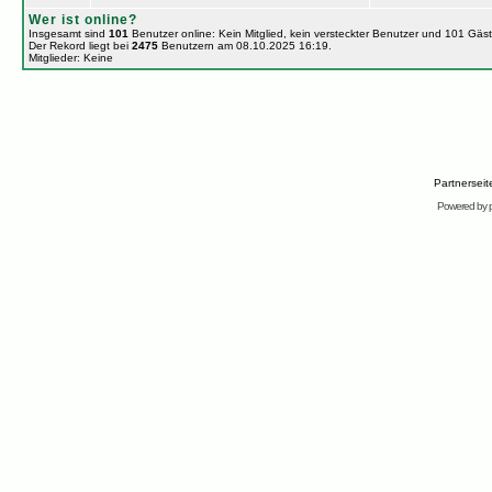
Wer ist online?
Insgesamt sind
101
Benutzer online: Kein Mitglied, kein versteckter Benutzer und 101 Gäs
Der Rekord liegt bei
2475
Benutzern am 08.10.2025 16:19.
Mitglieder: Keine
Partnersei
Powered by