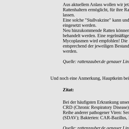
Aus aktuellem Anlass wollen wir jetz
Rattenhaltern ermöglicht, für ihre R
lassen.
Eine solche "Stallvakzine" kann und
eingesetzt werden.
Neu hinzukommende Ratten können/sol
behandelt werden. Eine regelmäßige
Mycoplasmen wird empfohlen! Die Imp
entsprechend der jeweiligen Bestand
werden.
Quelle: rattenzauber.de genauer Lin
Und noch eine Anmerkung, Hauptkeim bei 
Zitat:
Bei der häufigsten Erkrankung unse
CRD (Chronic Respiratory Disease)
Reihe anderer pathogener Viren: Se
(SDAV); Bakterien: CAR-Bazillus, P
Quelle: rattenzauber.de genauer Lin