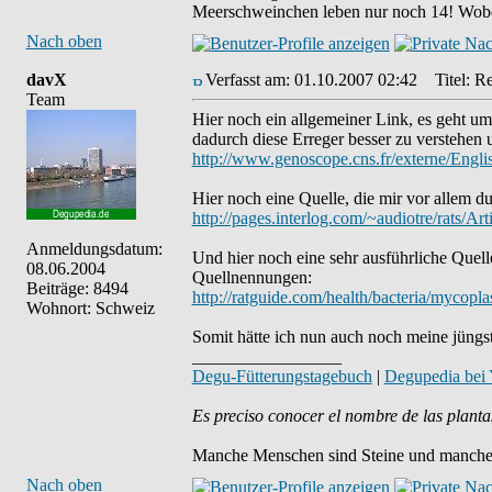
Meerschweinchen leben nur noch 14! Wobei 
Nach oben
davX
Verfasst am: 01.10.2007 02:42
Titel: Re
Team
Hier noch ein allgemeiner Link, es geht 
dadurch diese Erreger besser zu verstehen
http://www.genoscope.cns.fr/externe/Engl
Hier noch eine Quelle, die mir vor allem du
http://pages.interlog.com/~audiotre/rats/Arti
Anmeldungsdatum:
Und hier noch eine sehr ausführliche Quell
08.06.2004
Quellnennungen:
Beiträge: 8494
http://ratguide.com/health/bacteria/myco
Wohnort: Schweiz
Somit hätte ich nun auch noch meine jüngst
_________________
Degu-Fütterungstagebuch
|
Degupedia bei
Es preciso conocer el nombre de las planta
Manche Menschen sind Steine und manche 
Nach oben