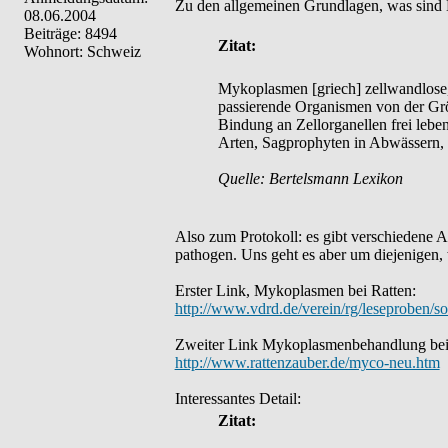
Zu den allgemeinen Grundlagen, was sin
08.06.2004
Beiträge: 8494
Zitat:
Wohnort: Schweiz
Mykoplasmen [griech] zellwandlose,
passierende Organismen von der Grö
Bindung an Zellorganellen frei lebe
Arten, Sagprophyten in Abwässern, 
Quelle: Bertelsmann Lexikon
Also zum Protokoll: es gibt verschiedene 
pathogen. Uns geht es aber um diejenigen,
Erster Link, Mykoplasmen bei Ratten:
http://www.vdrd.de/verein/rg/leseproben/s
Zweiter Link Mykoplasmenbehandlung bei
http://www.rattenzauber.de/myco-neu.htm
Interessantes Detail:
Zitat: