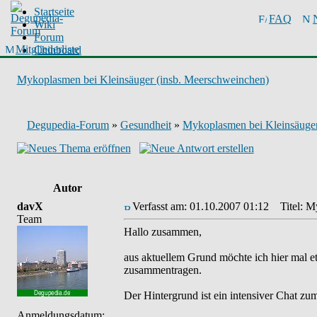
Startseite
FAQ
Wiki
Forum
Mitgliederliste
Chinboard
Mykoplasmen bei Kleinsäuger (insb. Meerschweinchen)
Degupedia-Forum
»
Gesundheit
»
Mykoplasmen bei Kleinsäuger
Autor
davX
Verfasst am: 01.10.2007 01:12
Titel: My
Team
Hallo zusammen,
aus aktuellem Grund möchte ich hier mal
zusammentragen.
Der Hintergrund ist ein intensiver Chat zu
Anmeldungsdatum: