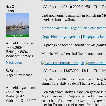
davX
Verfasst am: 03.10.2007 01:56
Titel: Re
Team
Und noch einer... inzwischen bin ich im Me
bereits schon erwähnt:
Marbofloxacin soll gegen viele verschied
_________________
Degu-Fütterungstagebuch
|
Degupedia bei
Anmeldungsdatum:
Es preciso conocer el nombre de las planta
08.06.2004
Beiträge: 8494
Manche Menschen sind Steine und manche 
Wohnort: Schweiz
Nach oben
SaScha
Verfasst am: 13.07.2024 13:41
Titel: My
Nager-Erforscher
Eigentlich wollte ich einen neuen Beitrag h
einmal sehr aktiv zu dem Thema warst, lie
Anmeldungsdatum:
24.08.2020
Den folgenden Beitrag habe ich gerade in 
Beiträge: 42
Mykoplasmen in Degukreisen jedoch weiterh
Wohnort: D - 74***
errreichen. Auch wenn es sehr ruhig geword
hier im Forum zu registrieren, freue ich m