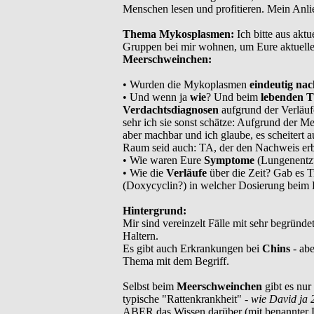
Menschen lesen und profitieren. Mein Anli
Thema Mykosplasmen:
Ich bitte aus akt
Gruppen bei mir wohnen, um Eure aktuell
Meerschweinchen:
• Wurden die Mykoplasmen
eindeutig na
• Und wenn ja
wie
? Und beim
lebenden T
Verdachtsdiagnosen
aufgrund der Verläuf
sehr ich sie sonst schätze: Aufgrund der M
aber machbar und ich glaube, es scheitert a
Raum seid auch: TA, der den Nachweis erb
• Wie waren Eure
Symptome
(Lungenentz
• Wie die
Verläufe
über die Zeit? Gab es T
(Doxycyclin?) in welcher Dosierung beim 
Hintergrund:
Mir sind vereinzelt Fälle mit sehr begrün
Haltern.
Es gibt auch Erkrankungen bei
Chins
- ab
Thema mit dem Begriff.
Selbst beim
Meerschweinchen
gibt es nur
typische "Rattenkrankheit" -
wie David ja 
ABER das Wissen darüber (mit benannter Di