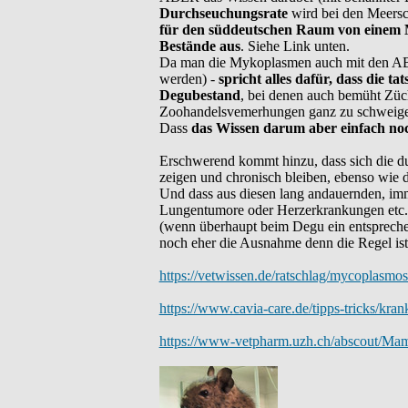
Durchseuchungsrate
wird bei den Meersc
für den süddeutschen Raum von einem 
Bestände aus
. Siehe Link unten.
Da man die Mykoplasmen auch mit den ABs ni
werden) -
spricht alles dafür, dass die t
Degubestand
, bei denen auch bemüht Züc
Zoohandelsvemerhungen ganz zu schweigen,
Dass
das Wissen darum aber einfach noch
Erschwerend kommt hinzu, dass sich die d
zeigen und chronisch bleiben, ebenso wie 
Und dass aus diesen lang andauernden, i
Lungentumore oder Herzerkrankungen etc.
(wenn überhaupt beim Degu ein entsprech
noch eher die Ausnahme denn die Regel ist 
https://vetwissen.de/ratschlag/mycoplasmo
https://www.cavia-care.de/tipps-tricks/kra
https://www-vetpharm.uzh.ch/abscout/