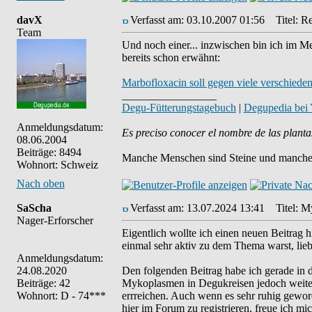
davX
Verfasst am: 03.10.2007 01:56
Titel: Re
Team
Und noch einer... inzwischen bin ich im Me
bereits schon erwähnt:
Marbofloxacin soll gegen viele verschied
_________________
Degu-Fütterungstagebuch
|
Degupedia bei
Anmeldungsdatum:
Es preciso conocer el nombre de las planta
08.06.2004
Beiträge: 8494
Manche Menschen sind Steine und manche 
Wohnort: Schweiz
Nach oben
SaScha
Verfasst am: 13.07.2024 13:41
Titel: My
Nager-Erforscher
Eigentlich wollte ich einen neuen Beitrag h
einmal sehr aktiv zu dem Thema warst, lie
Anmeldungsdatum:
24.08.2020
Den folgenden Beitrag habe ich gerade in 
Beiträge: 42
Mykoplasmen in Degukreisen jedoch weiterh
Wohnort: D - 74***
errreichen. Auch wenn es sehr ruhig geword
hier im Forum zu registrieren, freue ich m