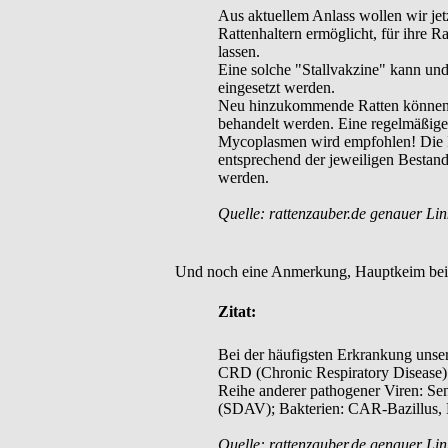
Aus aktuellem Anlass wollen wir jetz
Rattenhaltern ermöglicht, für ihre R
lassen.
Eine solche "Stallvakzine" kann und
eingesetzt werden.
Neu hinzukommende Ratten können/sol
behandelt werden. Eine regelmäßige
Mycoplasmen wird empfohlen! Die Imp
entsprechend der jeweiligen Bestand
werden.
Quelle: rattenzauber.de genauer Lin
Und noch eine Anmerkung, Hauptkeim bei 
Zitat:
Bei der häufigsten Erkrankung unse
CRD (Chronic Respiratory Disease)
Reihe anderer pathogener Viren: Se
(SDAV); Bakterien: CAR-Bazillus, P
Quelle: rattenzauber.de genauer Lin