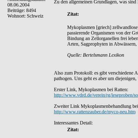
Zu den allgemeinen Grundlagen, was sin
08.06.2004
Beiträge: 8494
Zitat:
Wohnort: Schweiz
Mykoplasmen [griech] zellwandlose,
passierende Organismen von der Grö
Bindung an Zellorganellen frei lebe
Arten, Sagprophyten in Abwässern, 
Quelle: Bertelsmann Lexikon
Also zum Protokoll: es gibt verschiedene 
pathogen. Uns geht es aber um diejenigen,
Erster Link, Mykoplasmen bei Ratten:
http://www.vdrd.de/verein/rg/leseproben/s
Zweiter Link Mykoplasmenbehandlung bei
http://www.rattenzauber.de/myco-neu.htm
Interessantes Detail:
Zitat: