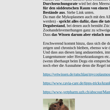
Durchseuchungsrate
wird bei den Meersc
für den süddeutschen Raum von einem 
Bestände aus
. Siehe Link unten.
Da man die Mykoplasmen auch mit den ABs ni
werden) -
spricht alles dafür, dass die t
Degubestand
, bei denen auch bemüht Züc
Zoohandelsvemerhungen ganz zu schweigen,
Dass
das Wissen darum aber einfach noch
Erschwerend kommt hinzu, dass sich die d
zeigen und chronisch bleiben, ebenso wie 
Und dass aus diesen lang andauernden, i
Lungentumore oder Herzerkrankungen etc.
(wenn überhaupt beim Degu ein entsprech
noch eher die Ausnahme denn die Regel ist 
https://vetwissen.de/ratschlag/mycoplasmo
https://www.cavia-care.de/tipps-tricks/kra
https://www-vetpharm.uzh.ch/abscout/