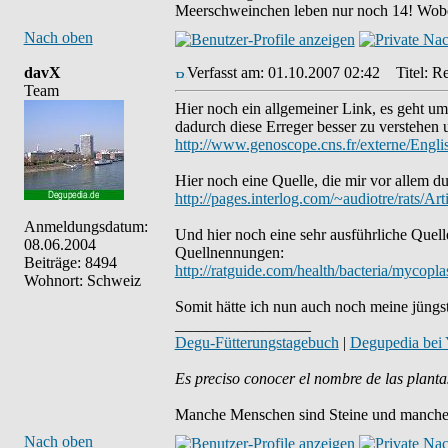
Meerschweinchen leben nur noch 14! Wobei 
Nach oben
davX
Verfasst am: 01.10.2007 02:42
Titel: Re
Team
Hier noch ein allgemeiner Link, es geht 
dadurch diese Erreger besser zu verstehen
http://www.genoscope.cns.fr/externe/Engl
Hier noch eine Quelle, die mir vor allem du
http://pages.interlog.com/~audiotre/rats/Arti
Anmeldungsdatum:
Und hier noch eine sehr ausführliche Quell
08.06.2004
Quellnennungen:
Beiträge: 8494
http://ratguide.com/health/bacteria/myco
Wohnort: Schweiz
Somit hätte ich nun auch noch meine jüngst
_________________
Degu-Fütterungstagebuch
|
Degupedia bei
Es preciso conocer el nombre de las planta
Manche Menschen sind Steine und manche 
Nach oben