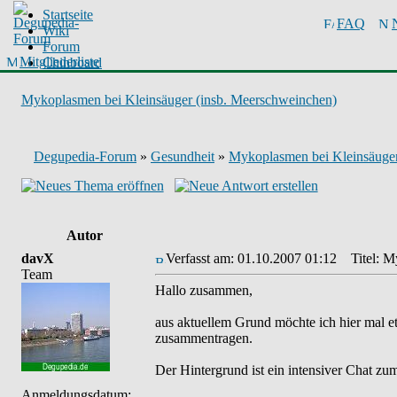
Startseite
FAQ
Wiki
Forum
Mitgliederliste
Chinboard
Mykoplasmen bei Kleinsäuger (insb. Meerschweinchen)
Degupedia-Forum
»
Gesundheit
»
Mykoplasmen bei Kleinsäuger
Autor
davX
Verfasst am: 01.10.2007 01:12
Titel: My
Team
Hallo zusammen,
aus aktuellem Grund möchte ich hier mal
zusammentragen.
Der Hintergrund ist ein intensiver Chat zu
Anmeldungsdatum: