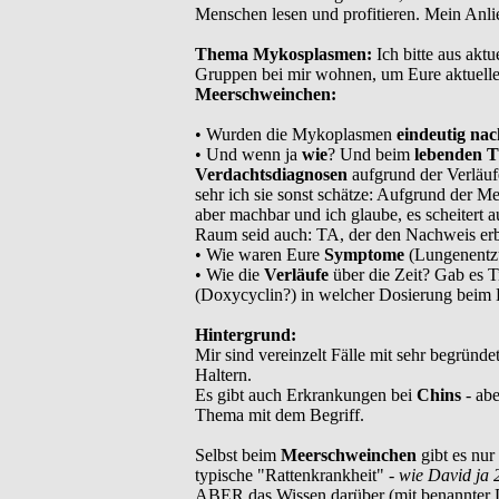
Menschen lesen und profitieren. Mein Anli
Thema Mykosplasmen:
Ich bitte aus akt
Gruppen bei mir wohnen, um Eure aktuell
Meerschweinchen:
• Wurden die Mykoplasmen
eindeutig na
• Und wenn ja
wie
? Und beim
lebenden T
Verdachtsdiagnosen
aufgrund der Verläuf
sehr ich sie sonst schätze: Aufgrund der M
aber machbar und ich glaube, es scheitert a
Raum seid auch: TA, der den Nachweis erb
• Wie waren Eure
Symptome
(Lungenentz
• Wie die
Verläufe
über die Zeit? Gab es T
(Doxycyclin?) in welcher Dosierung beim 
Hintergrund:
Mir sind vereinzelt Fälle mit sehr begrün
Haltern.
Es gibt auch Erkrankungen bei
Chins
- ab
Thema mit dem Begriff.
Selbst beim
Meerschweinchen
gibt es nur
typische "Rattenkrankheit" -
wie David ja 
ABER das Wissen darüber (mit benannter Di