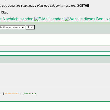
a que podamos salutarlas y ellas nos saluden a nosotros.
GOETHE
Otter.
e. [
Administrator
] [
Moderator
]