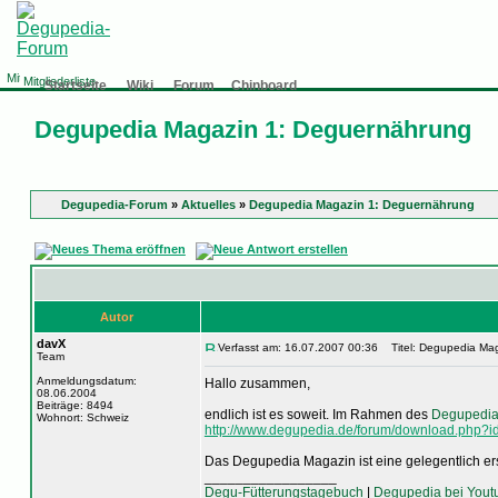
Mitgliederliste
Startseite
Wiki
Forum
Chinboard
Degupedia Magazin 1: Deguernährung
Degupedia-Forum
»
Aktuelles
»
Degupedia Magazin 1: Deguernährung
Autor
davX
Verfasst am: 16.07.2007 00:36
Titel: Degupedia Mag
Team
Anmeldungsdatum:
Hallo zusammen,
08.06.2004
Beiträge: 8494
endlich ist es soweit. Im Rahmen des
Degupedia
Wohnort: Schweiz
http://www.degupedia.de/forum/download.php?i
Das Degupedia Magazin ist eine gelegentlich ers
_________________
Degu-Fütterungstagebuch
|
Degupedia bei Yout