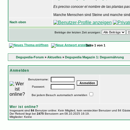
Es preciso conocer el nombre de las plantas par
Manche Menschen sind Steine und manche sind 
Nach oben
Beiträge der letzten Zeit anzeigen:
Seite
1
von
1
Degupedia-Forum
»
Aktuelles
»
Degupedia Magazin 1: Deguernährung
Anmelden
Benutzername:
Passwort:
Bei jedem Besuch automatisch anmelden
Wer ist online?
Insgesamt sind
84
Benutzer online: Kein Mitglied, kein versteckter Benutzer und 84 Gäst
Der Rekord liegt bei
2475
Benutzern am 08.10.2025 16:19.
Mitglieder: Keine