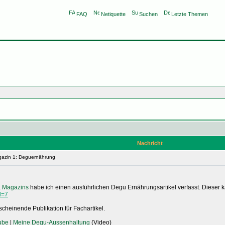
FAQ
Netiquette
Suchen
Letzte Themen
Nachricht
azin 1: Deguernährung
 Magazins
habe ich einen ausführlichen Degu Ernährungsartikel verfasst. Dieser
d=7
cheinende Publikation für Fachartikel.
ube
|
Meine Degu-Aussenhaltung
(Video)