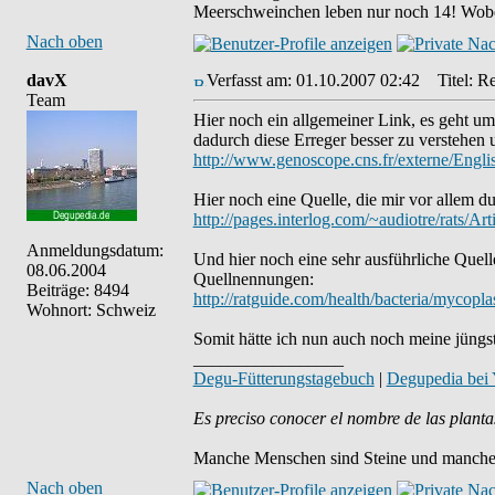
Meerschweinchen leben nur noch 14! Wobei 
Nach oben
davX
Verfasst am: 01.10.2007 02:42
Titel: Re
Team
Hier noch ein allgemeiner Link, es geht 
dadurch diese Erreger besser zu verstehen
http://www.genoscope.cns.fr/externe/Engl
Hier noch eine Quelle, die mir vor allem du
http://pages.interlog.com/~audiotre/rats/Arti
Anmeldungsdatum:
Und hier noch eine sehr ausführliche Quell
08.06.2004
Quellnennungen:
Beiträge: 8494
http://ratguide.com/health/bacteria/myco
Wohnort: Schweiz
Somit hätte ich nun auch noch meine jüngst
_________________
Degu-Fütterungstagebuch
|
Degupedia bei
Es preciso conocer el nombre de las planta
Manche Menschen sind Steine und manche 
Nach oben