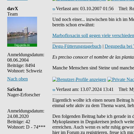
davX
Verfasst am: 03.10.2007 01:56
Titel: Re
Team
Und noch einer... inzwischen bin ich im Me
bereits schon erwähnt:
Marbofloxacin soll gegen viele verschied
_________________
Degu-Fütterungstagebuch
|
Degupedia bei
Anmeldungsdatum:
Es preciso conocer el nombre de las planta
08.06.2004
Beiträge: 8494
Manche Menschen sind Steine und manche 
Wohnort: Schweiz
Nach oben
SaScha
Verfasst am: 13.07.2024 13:41
Titel: My
Nager-Erforscher
Eigentlich wollte ich einen neuen Beitrag h
einmal sehr aktiv zu dem Thema warst, lie
Anmeldungsdatum:
24.08.2020
Den folgenden Beitrag habe ich gerade in 
Beiträge: 42
Mykoplasmen in Degukreisen jedoch weiterh
Wohnort: D - 74***
errreichen. Auch wenn es sehr ruhig geword
hier im Forum zu registrieren, freue ich m