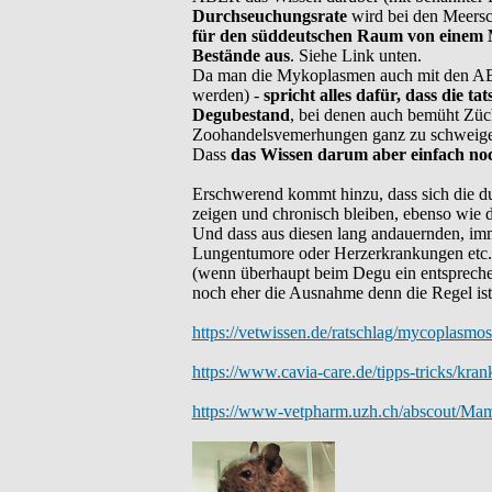
Durchseuchungsrate
wird bei den Meersc
für den süddeutschen Raum von einem 
Bestände aus
. Siehe Link unten.
Da man die Mykoplasmen auch mit den ABs ni
werden) -
spricht alles dafür, dass die t
Degubestand
, bei denen auch bemüht Züc
Zoohandelsvemerhungen ganz zu schweigen,
Dass
das Wissen darum aber einfach noch
Erschwerend kommt hinzu, dass sich die d
zeigen und chronisch bleiben, ebenso wie 
Und dass aus diesen lang andauernden, i
Lungentumore oder Herzerkrankungen etc.
(wenn überhaupt beim Degu ein entsprech
noch eher die Ausnahme denn die Regel ist 
https://vetwissen.de/ratschlag/mycoplasmo
https://www.cavia-care.de/tipps-tricks/kra
https://www-vetpharm.uzh.ch/abscout/