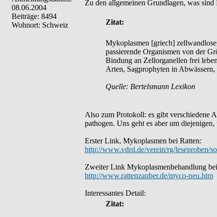
Zu den allgemeinen Grundlagen, was sin
08.06.2004
Beiträge: 8494
Zitat:
Wohnort: Schweiz
Mykoplasmen [griech] zellwandlose,
passierende Organismen von der Grö
Bindung an Zellorganellen frei lebe
Arten, Sagprophyten in Abwässern, 
Quelle: Bertelsmann Lexikon
Also zum Protokoll: es gibt verschiedene 
pathogen. Uns geht es aber um diejenigen,
Erster Link, Mykoplasmen bei Ratten:
http://www.vdrd.de/verein/rg/leseproben/s
Zweiter Link Mykoplasmenbehandlung bei
http://www.rattenzauber.de/myco-neu.htm
Interessantes Detail:
Zitat: