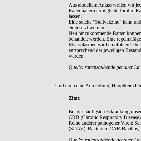
Aus aktuellem Anlass wollen wir jetz
Rattenhaltern ermöglicht, für ihre R
lassen.
Eine solche "Stallvakzine" kann und
eingesetzt werden.
Neu hinzukommende Ratten können/sol
behandelt werden. Eine regelmäßige
Mycoplasmen wird empfohlen! Die Imp
entsprechend der jeweiligen Bestand
werden.
Quelle: rattenzauber.de genauer Lin
Und noch eine Anmerkung, Hauptkeim bei 
Zitat:
Bei der häufigsten Erkrankung unse
CRD (Chronic Respiratory Disease)
Reihe anderer pathogener Viren: Se
(SDAV); Bakterien: CAR-Bazillus, P
Quelle: rattenzauber.de genauer Lin