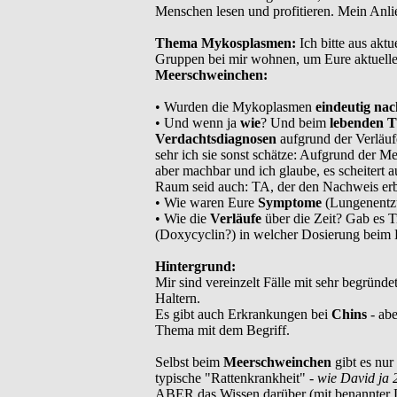
Menschen lesen und profitieren. Mein Anli
Thema Mykosplasmen:
Ich bitte aus akt
Gruppen bei mir wohnen, um Eure aktuell
Meerschweinchen:
• Wurden die Mykoplasmen
eindeutig na
• Und wenn ja
wie
? Und beim
lebenden T
Verdachtsdiagnosen
aufgrund der Verläuf
sehr ich sie sonst schätze: Aufgrund der M
aber machbar und ich glaube, es scheitert a
Raum seid auch: TA, der den Nachweis erb
• Wie waren Eure
Symptome
(Lungenentz
• Wie die
Verläufe
über die Zeit? Gab es T
(Doxycyclin?) in welcher Dosierung beim 
Hintergrund:
Mir sind vereinzelt Fälle mit sehr begrün
Haltern.
Es gibt auch Erkrankungen bei
Chins
- ab
Thema mit dem Begriff.
Selbst beim
Meerschweinchen
gibt es nur
typische "Rattenkrankheit" -
wie David ja 
ABER das Wissen darüber (mit benannter Di