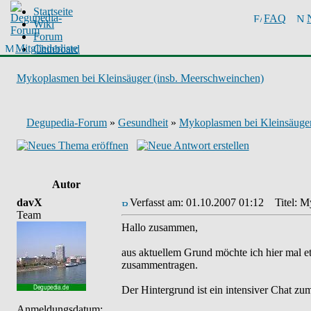
Startseite
FAQ
Wiki
Forum
Mitgliederliste
Chinboard
Mykoplasmen bei Kleinsäuger (insb. Meerschweinchen)
Degupedia-Forum
»
Gesundheit
»
Mykoplasmen bei Kleinsäuger
Autor
davX
Verfasst am: 01.10.2007 01:12
Titel: My
Team
Hallo zusammen,
aus aktuellem Grund möchte ich hier mal
zusammentragen.
Der Hintergrund ist ein intensiver Chat zu
Anmeldungsdatum: