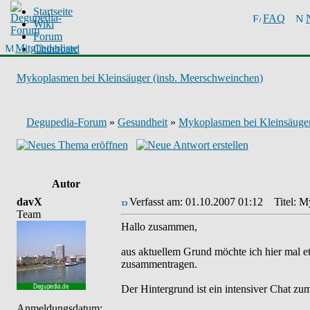
Startseite
FAQ
Wiki
Forum
Mitgliederliste
Chinboard
Mykoplasmen bei Kleinsäuger (insb. Meerschweinchen)
Degupedia-Forum
»
Gesundheit
»
Mykoplasmen bei Kleinsäuger
Autor
davX
Verfasst am: 01.10.2007 01:12
Titel: My
Team
Hallo zusammen,
aus aktuellem Grund möchte ich hier mal
zusammentragen.
Der Hintergrund ist ein intensiver Chat zu
Anmeldungsdatum: