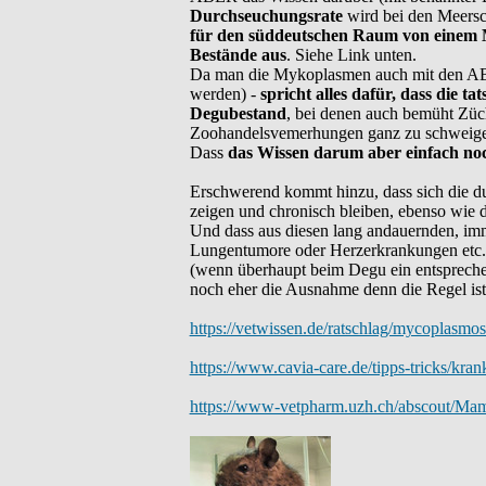
Durchseuchungsrate
wird bei den Meersc
für den süddeutschen Raum von einem 
Bestände aus
. Siehe Link unten.
Da man die Mykoplasmen auch mit den ABs ni
werden) -
spricht alles dafür, dass die t
Degubestand
, bei denen auch bemüht Züc
Zoohandelsvemerhungen ganz zu schweigen,
Dass
das Wissen darum aber einfach noch
Erschwerend kommt hinzu, dass sich die d
zeigen und chronisch bleiben, ebenso wie 
Und dass aus diesen lang andauernden, i
Lungentumore oder Herzerkrankungen etc.
(wenn überhaupt beim Degu ein entsprech
noch eher die Ausnahme denn die Regel ist 
https://vetwissen.de/ratschlag/mycoplasmo
https://www.cavia-care.de/tipps-tricks/kra
https://www-vetpharm.uzh.ch/abscout/