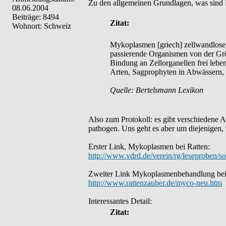
Zu den allgemeinen Grundlagen, was sin
08.06.2004
Beiträge: 8494
Zitat:
Wohnort: Schweiz
Mykoplasmen [griech] zellwandlose,
passierende Organismen von der Grö
Bindung an Zellorganellen frei lebe
Arten, Sagprophyten in Abwässern, 
Quelle: Bertelsmann Lexikon
Also zum Protokoll: es gibt verschiedene 
pathogen. Uns geht es aber um diejenigen,
Erster Link, Mykoplasmen bei Ratten:
http://www.vdrd.de/verein/rg/leseproben/s
Zweiter Link Mykoplasmenbehandlung bei
http://www.rattenzauber.de/myco-neu.htm
Interessantes Detail:
Zitat: