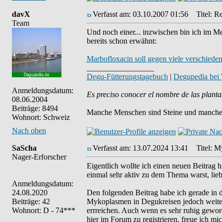
davX
Verfasst am: 03.10.2007 01:56
Titel: Re
Team
Und noch einer... inzwischen bin ich im Me
bereits schon erwähnt:
Marbofloxacin soll gegen viele verschied
_________________
Degu-Fütterungstagebuch
|
Degupedia bei
Anmeldungsdatum:
Es preciso conocer el nombre de las planta
08.06.2004
Beiträge: 8494
Manche Menschen sind Steine und manche 
Wohnort: Schweiz
Nach oben
SaScha
Verfasst am: 13.07.2024 13:41
Titel: My
Nager-Erforscher
Eigentlich wollte ich einen neuen Beitrag h
einmal sehr aktiv zu dem Thema warst, lie
Anmeldungsdatum:
24.08.2020
Den folgenden Beitrag habe ich gerade in 
Beiträge: 42
Mykoplasmen in Degukreisen jedoch weiterh
Wohnort: D - 74***
errreichen. Auch wenn es sehr ruhig geword
hier im Forum zu registrieren, freue ich m