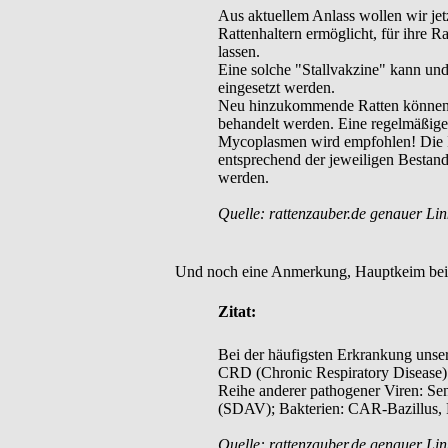
Aus aktuellem Anlass wollen wir jetz
Rattenhaltern ermöglicht, für ihre R
lassen.
Eine solche "Stallvakzine" kann und
eingesetzt werden.
Neu hinzukommende Ratten können/sol
behandelt werden. Eine regelmäßige
Mycoplasmen wird empfohlen! Die Imp
entsprechend der jeweiligen Bestand
werden.
Quelle: rattenzauber.de genauer Lin
Und noch eine Anmerkung, Hauptkeim bei 
Zitat:
Bei der häufigsten Erkrankung unse
CRD (Chronic Respiratory Disease)
Reihe anderer pathogener Viren: Se
(SDAV); Bakterien: CAR-Bazillus, P
Quelle: rattenzauber.de genauer Lin