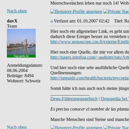
Meerschweinchen leben nur noch 14! Wobei 
Nach oben
davX
Verfasst am: 01.10.2007 02:42
Titel: Re
Team
Hier noch ein allgemeiner Link, es geht 
dadurch diese Erreger besser zu verstehen
http://www.genoscope.cns.fr/externe/Engl
Hier noch eine Quelle, die mir vor allem du
http://pages.interlog.com/~audiotre/rats/Arti
Anmeldungsdatum:
Und hier noch eine sehr ausführliche Quell
08.06.2004
Quellnennungen:
Beiträge: 8494
http://ratguide.com/health/bacteria/myco
Wohnort: Schweiz
Somit hätte ich nun auch noch meine jüngst
_________________
Degu-Fütterungstagebuch
|
Degupedia bei
Es preciso conocer el nombre de las planta
Manche Menschen sind Steine und manche 
Nach oben