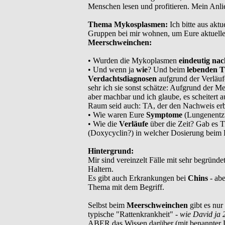
Menschen lesen und profitieren. Mein Anli
Thema Mykosplasmen:
Ich bitte aus akt
Gruppen bei mir wohnen, um Eure aktuell
Meerschweinchen:
• Wurden die Mykoplasmen
eindeutig na
• Und wenn ja
wie
? Und beim
lebenden T
Verdachtsdiagnosen
aufgrund der Verläuf
sehr ich sie sonst schätze: Aufgrund der M
aber machbar und ich glaube, es scheitert a
Raum seid auch: TA, der den Nachweis erb
• Wie waren Eure
Symptome
(Lungenentz
• Wie die
Verläufe
über die Zeit? Gab es T
(Doxycyclin?) in welcher Dosierung beim 
Hintergrund:
Mir sind vereinzelt Fälle mit sehr begrün
Haltern.
Es gibt auch Erkrankungen bei
Chins
- ab
Thema mit dem Begriff.
Selbst beim
Meerschweinchen
gibt es nur
typische "Rattenkrankheit" -
wie David ja 
ABER das Wissen darüber (mit benannter Di