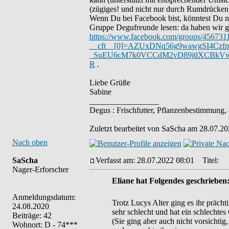
(zügiges! und nicht nur durch Rumdrücken,
Wenn Du bei Facebook bist, könntest Du n
Gruppe Degufreunde lesen: da haben wir ger
https://www.facebook.com/groups/45673
__cft__[0]=AZUxDNq56g9wawgSI4Czf
_SuEU6cM7k0VCCdM2vD89jtlXCBkV
R
.
Liebe Grüße
Sabine
_________________
Degus : Frischfutter, Pflanzenbestimmung,
Zuletzt bearbeitet von SaScha am 28.07.20
Nach oben
SaScha
Verfasst am: 28.07.2022 08:01
Titel:
Nager-Erforscher
Eliane hat Folgendes geschrieben
Anmeldungsdatum:
Trotz Lucys Alter ging es ihr prächti
24.08.2020
sehr schlecht und hat ein schlechtes
Beiträge: 42
(Sie ging aber auch nicht vorsichtig, 
Wohnort: D - 74***