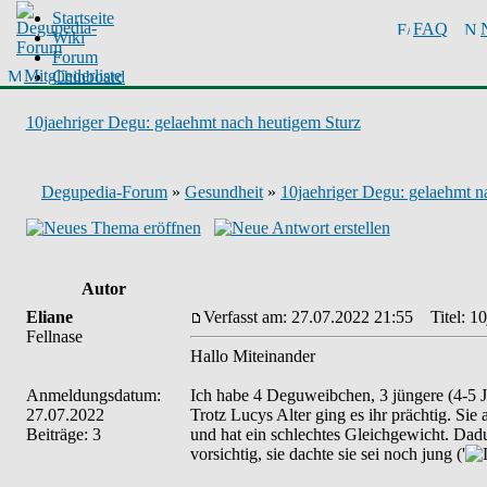
Startseite
FAQ
Wiki
Forum
Mitgliederliste
Chinboard
10jaehriger Degu: gelaehmt nach heutigem Sturz
Degupedia-Forum
»
Gesundheit
»
10jaehriger Degu: gelaehmt n
Autor
Eliane
Verfasst am: 27.07.2022 21:55
Titel: 10
Fellnase
Hallo Miteinander
Anmeldungsdatum:
Ich habe 4 Deguweibchen, 3 jüngere (4-5 Ja
27.07.2022
Trotz Lucys Alter ging es ihr prächtig. Sie 
Beiträge: 3
und hat ein schlechtes Gleichgewicht. Dadur
vorsichtig, sie dachte sie sei noch jung ('