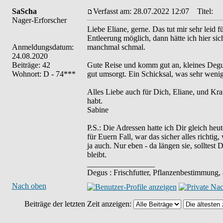
SaScha
Verfasst am: 28.07.2022 12:07
Titel:
Nager-Erforscher
Liebe Eliane, gerne. Das tut mir sehr leid 
Entleerung möglich, dann hätte ich hier s
Anmeldungsdatum:
manchmal schmal.
24.08.2020
Beiträge: 42
Gute Reise und komm gut an, kleines Degum
Wohnort: D - 74***
gut umsorgt. Ein Schicksal, was sehr wenig
Alles Liebe auch für Dich, Eliane, und Kr
habt.
Sabine
P.S.: Die Adressen hatte ich Dir gleich he
für Euern Fall, war das sicher alles richt
ja auch. Nur eben - da längen sie, solltes
bleibt.
_________________
Degus : Frischfutter, Pflanzenbestimmung,
Nach oben
Beiträge der letzten Zeit anzeigen: