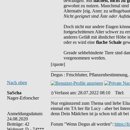
bewältigen. Mit
flachen, nicht zu 
gewohnt zu nutzen. Manchmal sind
Alternativ [eig. Anm: zu selbsgeba
Nicht geeignet sind Äste oder Aufsti
Doch nicht nur andere Etagen könne
fortgeschrittenen Alter schwer zu er
anderes Gefäß mit ähnlicher Höhe i
oder es wird eine
flache Schale
gew
Gerade sehbehinderte Tiere sind da
vorgenommen werden.
[/quote]
_________________
Degus : Frischfutter, Pflanzenbestimmung,
Nach oben
SaScha
Verfasst am: 28.07.2022 08:10
Titel:
Nager-Erforscher
Nur ergännzend zum Thema und liebe Eliane,
einmal ein TA her für Lucy - aber bei Inter
Anmeldungsdatum:
denn Dein Mädchen ist ja schon toll alt bei 
24.08.2020
Beiträge: 42
Forum "Wenn Degus alt werden":
https://
Wohnort: D - 74***