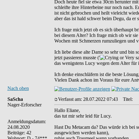
Doch heute fiel sie etwa 30cm herunter mit
schleifte ihre Hinterbeine nur noch nach. 
ist nicht gebrochen und heilt vieleicht w
aber das ist hald schwer beim Degu, da er 
Ich frage mich jetzt ob es sich überhaupt b
bei diesem Alter? Ich frage mich ob wir sie 
Wochen mit Schmerzen rumzuliegen und viell
Ich liebe diese alte Dame so sehr und bin so
jetzt passieren musste ('
das wenigstens Lucy wegen dem Alter für i
Ich denke einschläfern ist die beste Lösung,
Vielen Dank achon im Voraus für eure Ant
Nach oben
SaScha
Verfasst am: 28.07.2022 07:43
Titel:
Nager-Erforscher
Hallo Eliane,
das tut mir sehr leid für Lucy.
Anmeldungsdatum:
24.08.2020
Hast Du Metacam da? Das würde ich bei so
Beiträge: 42
ausgewichen werden kann),
Wohnort: D - 74***
ruhig auch Traumeel wenn vorhanden,