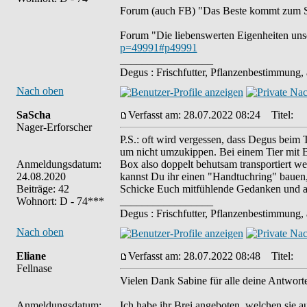
Forum (auch FB) "Das Beste kommt zum S
Forum "Die liebenswerten Eigenheiten uns
p=49991#p49991
_________________
Degus : Frischfutter, Pflanzenbestimmung,
Nach oben
SaScha
Verfasst am: 28.07.2022 08:24
Titel:
Nager-Erforscher
P.S.: oft wird vergessen, dass Degus beim
um nicht umzukippen. Bei einem Tier mit Br
Anmeldungsdatum:
Box also doppelt behutsam transportiert we
24.08.2020
kannst Du ihr einen "Handtuchring" bauen,
Beiträge: 42
Schicke Euch mitfühlende Gedanken und al
Wohnort: D - 74***
_________________
Degus : Frischfutter, Pflanzenbestimmung,
Nach oben
Eliane
Verfasst am: 28.07.2022 08:48
Titel:
Fellnase
Vielen Dank Sabine für alle deine Antwort
Anmeldungsdatum:
Ich habe ihr Brei angeboten, welchen sie 