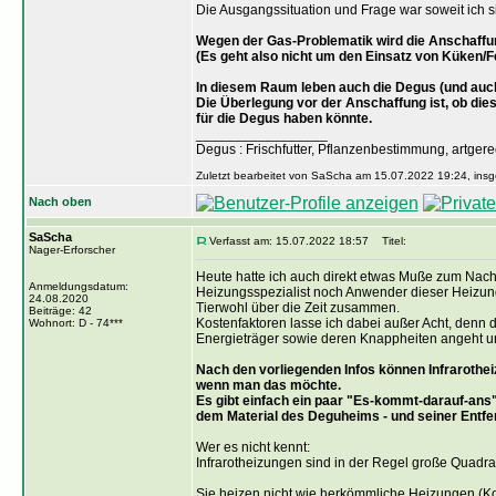
Die Ausgangssituation und Frage war soweit ich s
Wegen der Gas-Problematik wird die Anschaffung
(Es geht also nicht um den Einsatz von Küken/
In diesem Raum leben auch die Degus (und auc
Die Überlegung vor der Anschaffung ist, ob di
für die Degus haben könnte.
_________________
Degus : Frischfutter, Pflanzenbestimmung, artge
Zuletzt bearbeitet von SaScha am 15.07.2022 19:24, insg
Nach oben
SaScha
Verfasst am: 15.07.2022 18:57
Titel:
Nager-Erforscher
Heute hatte ich auch direkt etwas Muße zum Nach
Anmeldungsdatum:
Heizungsspezialist noch Anwender dieser Heizunge
24.08.2020
Tierwohl über die Zeit zusammen.
Beiträge: 42
Kostenfaktoren lasse ich dabei außer Acht, denn d
Wohnort: D - 74***
Energieträger sowie deren Knappheiten angeht u
Nach den vorliegenden Infos können Infrarothe
wenn man das möchte.
Es gibt einfach ein paar "Es-kommt-darauf-ans
dem Material des Deguheims - und seiner Entfern
Wer es nicht kennt:
Infrarotheizungen sind in der Regel große Quadra
Sie heizen nicht wie herkömmliche Heizungen (Ko