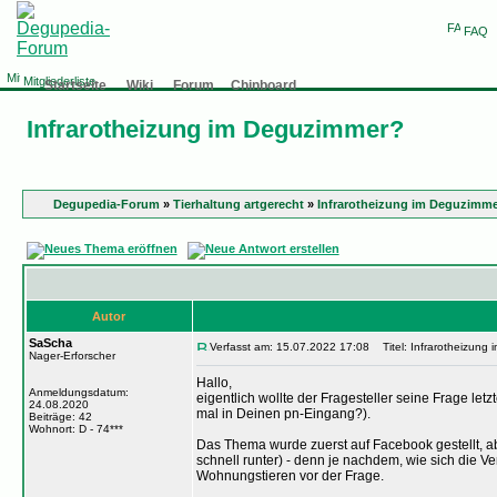
FAQ
Mitgliederliste
Startseite
Wiki
Forum
Chinboard
Infrarotheizung im Deguzimmer?
Degupedia-Forum
»
Tierhaltung artgerecht
»
Infrarotheizung im Deguzimm
Autor
SaScha
Verfasst am: 15.07.2022 17:08
Titel: Infrarotheizung
Nager-Erforscher
Hallo,
Anmeldungsdatum:
eigentlich wollte der Fragesteller seine Frage let
24.08.2020
mal in Deinen pn-Eingang?).
Beiträge: 42
Wohnort: D - 74***
Das Thema wurde zuerst auf Facebook gestellt, ab
schnell runter) - denn je nachdem, wie sich die V
Wohnungstieren vor der Frage.