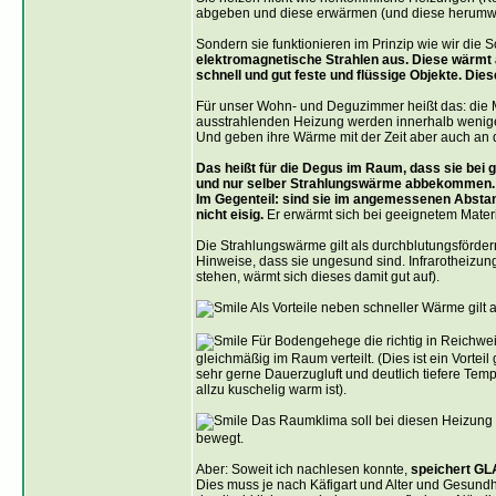
abgeben und diese erwärmen (und diese herumwir
Sondern sie funktionieren im Prinzip wie wir di
elektromagnetische Strahlen aus. Diese wärmt 
schnell und gut feste und flüssige Objekte. Die
Für unser Wohn- und Deguzimmer heißt das: die 
ausstrahlenden Heizung werden innerhalb wenig
Und geben ihre Wärme mit der Zeit aber auch an 
Das heißt für die Degus im Raum, dass sie bei g
und nur selber Strahlungswärme abbekommen.
Im Gegenteil: sind sie im angemessenen Abstand
nicht eisig.
Er erwärmt sich bei geeignetem Materi
Die Strahlungswärme gilt als durchblutungsfördern
Hinweise, dass sie ungesund sind. Infrarotheizu
stehen, wärmt sich dieses damit gut auf).
Als Vorteile neben schneller Wärme gilt au
Für Bodengehege die richtig in Reichweite
gleichmäßig im Raum verteilt. (Dies ist ein Vort
sehr gerne Dauerzugluft und deutlich tiefere Te
allzu kuschelig warm ist).
Das Raumklima soll bei diesen Heizung na
bewegt.
Aber: Soweit ich nachlesen konnte,
speichert GLA
Dies muss je nach Käfigart und Alter und Gesundh