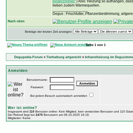
kinderzimmer/
) Also: Heizung so aufhängen, dass
lieben zudem Wärmequellen.
_________________
Degus : Frischfutter, Pflanzenbestimmung, artge
Nach oben
Beiträge der letzten Zeit anzeigen:
Seite
1
von
1
Degupedia-Forum
»
Tierhaltung artgerecht
»
Infrarotheizung im Deguzimm
Anmelden
Benutzername:
Passwort:
Bei jedem Besuch automatisch anmelden
Wer ist online?
Insgesamt sind
110
Benutzer online: Kein Mitglied, kein versteckter Benutzer und 110 Gäs
Der Rekord liegt bei
2475
Benutzern am 08.10.2025 16:19.
Mitglieder: Keine