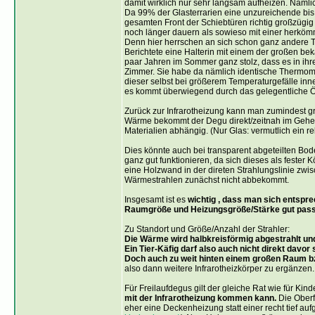
damit wirklich nur sehr langsam aufheizen. Nämlic
Da 99% der Glasterrarien eine unzureichende bis
gesamten Front der Schiebtüren richtig großzügig 
noch länger dauern als sowieso mit einer herköm
Denn hier herrschen an sich schon ganz andere 
Berichtete eine Halterin mit einem der großen be
paar Jahren im Sommer ganz stolz, dass es in i
Zimmer. Sie habe da nämlich identische Thermomete
dieser selbst bei größerem Temperaturgefälle innen
es kommt überwiegend durch das gelegentliche Öf
Zurück zur Infrarotheizung kann man zumindest gr
Wärme bekommt der Degu direkt/zeitnah im Gehege
Materialien abhängig. (Nur Glas: vermutlich ein re
Dies könnte auch bei transparent abgeteilten Bo
ganz gut funktionieren, da sich dieses als feste
eine Holzwand in der direten Strahlungslinie zwi
Wärmestrahlen zunächst nicht abbekommt.
Insgesamt ist es
wichtig , dass man sich entspre
Raumgröße und Heizungsgröße/Stärke gut pass
Zu Standort und Größe/Anzahl der Strahler:
Die Wärme wird halbkreisförmig abgestrahlt und
Ein Tier-Käfig darf also auch nicht direkt davor 
Doch auch zu weit hinten einem großen Raum bz
also dann weitere Infrarotheizkörper zu ergänzen.
Für Freilaufdegus gilt der gleiche Rat wie für Kin
mit der Infrarotheizung kommen kann.
Die Oberf
eher eine Deckenheizung statt einer recht tief a