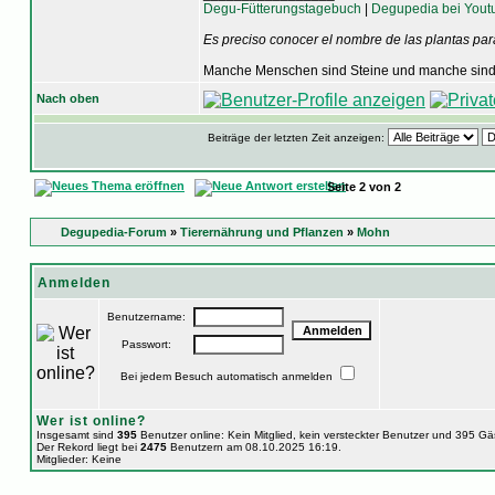
Degu-Fütterungstagebuch
|
Degupedia bei Yout
Es preciso conocer el nombre de las plantas par
Manche Menschen sind Steine und manche sind 
Nach oben
Beiträge der letzten Zeit anzeigen:
Seite
2
von
2
Degupedia-Forum
»
Tierernährung und Pflanzen
»
Mohn
Anmelden
Benutzername:
Passwort:
Bei jedem Besuch automatisch anmelden
Wer ist online?
Insgesamt sind
395
Benutzer online: Kein Mitglied, kein versteckter Benutzer und 395 G
Der Rekord liegt bei
2475
Benutzern am 08.10.2025 16:19.
Mitglieder: Keine