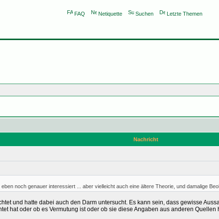
FAQ
Netiquette
Suchen
Letzte Themen
Nachricht
eben noch genauer interessiert ... aber vielleicht auch eine ältere Theorie, und damalige B
chtet und hatte dabei auch den Darm untersucht. Es kann sein, dass gewisse Aussa
t hat oder ob es Vermutung ist oder ob sie diese Angaben aus anderen Quellen h