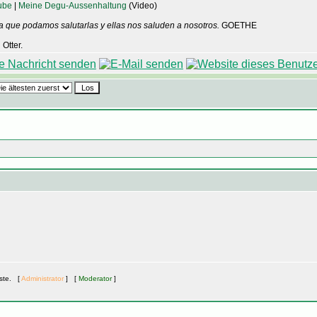
ube
|
Meine Degu-Aussenhaltung
(Video)
a que podamos salutarlas y ellas nos saluden a nosotros.
GOETHE
Otter.
äste. [
Administrator
] [
Moderator
]