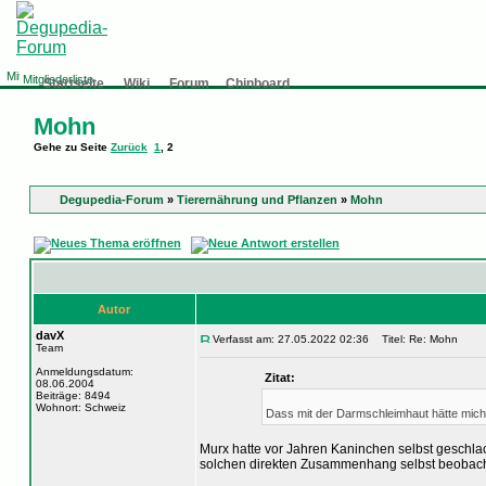
Mitgliederliste
Startseite
Wiki
Forum
Chinboard
Mohn
Gehe zu Seite
Zurück
1
,
2
Degupedia-Forum
»
Tierernährung und Pflanzen
»
Mohn
Autor
davX
Verfasst am: 27.05.2022 02:36
Titel: Re: Mohn
Team
Anmeldungsdatum:
Zitat:
08.06.2004
Beiträge: 8494
Wohnort: Schweiz
Dass mit der Darmschleimhaut hätte mich 
Murx hatte vor Jahren Kaninchen selbst geschla
solchen direkten Zusammenhang selbst beobachte
_________________