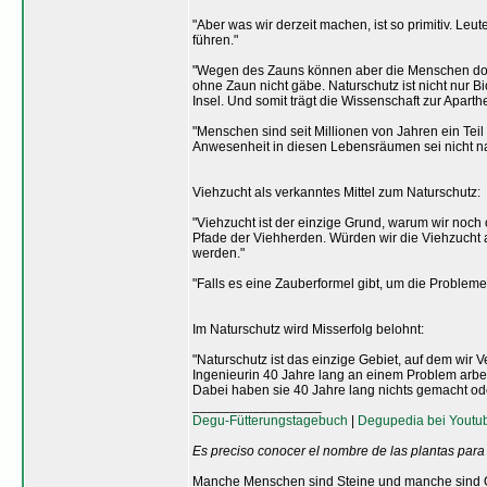
"Aber was wir derzeit machen, ist so primitiv. Leut
führen."
"Wegen des Zauns können aber die Menschen dort i
ohne Zaun nicht gäbe. Naturschutz ist nicht nur Bi
Insel. Und somit trägt die Wissenschaft zur Aparthe
"Menschen sind seit Millionen von Jahren ein Teil 
Anwesenheit in diesen Lebensräumen sei nicht nat
Viehzucht als verkanntes Mittel zum Naturschutz:
"Viehzucht ist der einzige Grund, warum wir noch
Pfade der Viehherden. Würden wir die Viehzucht a
werden."
"Falls es eine Zauberformel gibt, um die Probleme 
Im Naturschutz wird Misserfolg belohnt:
"Naturschutz ist das einzige Gebiet, auf dem wir 
Ingenieurin 40 Jahre lang an einem Problem arbei
Dabei haben sie 40 Jahre lang nichts gemacht od
_________________
Degu-Fütterungstagebuch
|
Degupedia bei Youtu
Es preciso conocer el nombre de las plantas para
Manche Menschen sind Steine und manche sind O