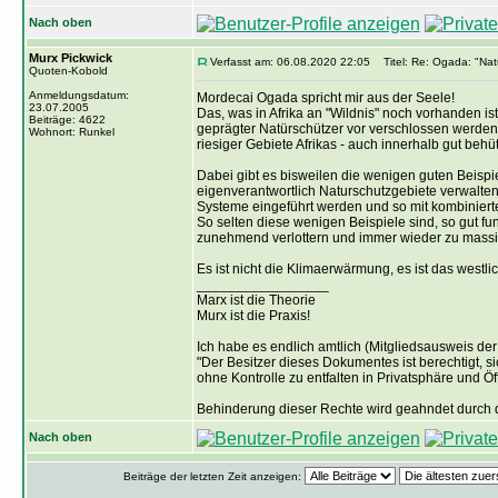
Nach oben
Murx Pickwick
Verfasst am: 06.08.2020 22:05
Titel: Re: Ogada: "Natu
Quoten-Kobold
Anmeldungsdatum:
Mordecai Ogada spricht mir aus der Seele!
23.07.2005
Das, was in Afrika an "Wildnis" noch vorhanden ist
Beiträge: 4622
geprägter Natürschützer vor verschlossen werden 
Wohnort: Runkel
riesiger Gebiete Afrikas - auch innerhalb gut behü
Dabei gibt es bisweilen die wenigen guten Beispi
eigenverantwortlich Naturschutzgebiete verwalten
Systeme eingeführt werden und so mit kombinierte
So selten diese wenigen Beispiele sind, so gut f
zunehmend verlottern und immer wieder zu massi
Es ist nicht die Klimaerwärmung, es ist das westl
_________________
Marx ist die Theorie
Murx ist die Praxis!
Ich habe es endlich amtlich (Mitgliedsausweis der 
"Der Besitzer dieses Dokumentes ist berechtigt, s
ohne Kontrolle zu entfalten in Privatsphäre und Öff
Behinderung dieser Rechte wird geahndet durch d
Nach oben
Beiträge der letzten Zeit anzeigen: