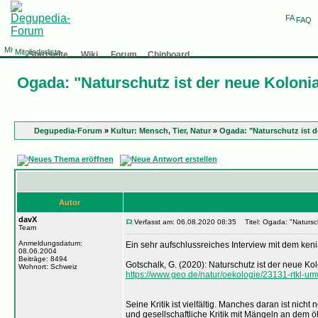
FAQ
Mitgliederliste
Startseite
Wiki
Forum
Chinboard
Ogada: "Naturschutz ist der neue Koloni
Degupedia-Forum
»
Kultur: Mensch, Tier, Natur
»
Ogada: "Naturschutz ist d
Autor
davX
Verfasst am: 06.08.2020 08:35
Titel: Ogada: "Natursch
Team
Anmeldungsdatum:
Ein sehr aufschlussreiches Interview mit dem ke
08.06.2004
Beiträge: 8494
Gotschalk, G. (2020): Naturschutz ist der neue Ko
Wohnort: Schweiz
https://www.geo.de/natur/oekologie/23131-rtkl-umw
Seine Kritik ist vielfältig. Manches daran ist nich
und gesellschaftliche Kritik mit Mängeln an dem 