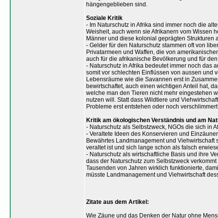
hängengeblieben sind.
Soziale Kritik
- Im Naturschutz in Afrika sind immer noch die alt
Weisheit, auch wenn sie Afrikanern vom Wissen he
Männer und diese kolonial geprägten Strukturen a
- Gelder für den Naturschutz stammen oft von libe
Privatarmeen und Waffen, die von amerikanischen 
auch für die afrikanische Bevölkerung und für den 
- Naturschutz in Afrika bedeutet immer noch das
somit vor schlechten Einflüssen von aussen und v
Lebensräume wie die Savannen erst in Zusammena
bewirtschaftet, auch einen wichtigen Anteil hat,
welche man den Tieren nicht mehr eingestehen will
nutzen will. Statt dass Wildtiere und Viehwirtscha
Probleme erst entstehen oder noch verschlimmert
Kritik am ökologischen Verständnis und am Na
- Naturschutz als Selbstzweck, NGOs die sich in Af
- Veraltete Ideen des Konservieren und Einzäunen
Bewährtes Landmanagement und Viehwirtschaft setz
veraltet ist und sich lange schon als falsch erwies
- Naturschutz als wirtschaftliche Basis und ihre V
dass der Naturschutz zum Selbstzweck verkommt un
Tausenden von Jahren wirklich funktionierte, dami
müsste Landmanagement und Viehwirtschaft dess
Zitate aus dem Artikel:
Wie Zäune und das Denken der Natur ohne Mensc