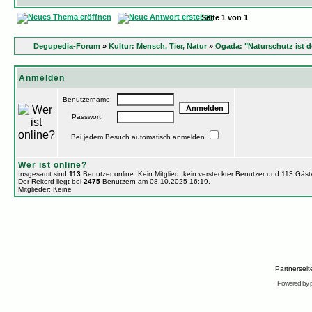
Seite
1
von
1
Degupedia-Forum
»
Kultur: Mensch, Tier, Natur
»
Ogada: "Naturschutz ist d
Anmelden
Benutzername:
Passwort:
Bei jedem Besuch automatisch anmelden
Wer ist online?
Insgesamt sind
113
Benutzer online: Kein Mitglied, kein versteckter Benutzer und 113 Gäs
Der Rekord liegt bei
2475
Benutzern am 08.10.2025 16:19.
Mitglieder: Keine
Partnersei
Powered by