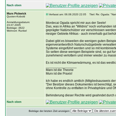
Nach oben
Murx Pickwick
Verfasst am: 06.08.2020 22:05
Titel: Re: Ogada: "Natu
Quoten-Kobold
Anmeldungsdatum:
Mordecai Ogada spricht mir aus der Seele!
23.07.2005
Das, was in Afrika an "Wildnis" noch vorhanden ist
Beiträge: 4622
geprägter Natürschützer vor verschlossen werden 
Wohnort: Runkel
riesiger Gebiete Afrikas - auch innerhalb gut behü
Dabei gibt es bisweilen die wenigen guten Beispi
eigenverantwortlich Naturschutzgebiete verwalten
Systeme eingeführt werden und so mit kombinierte
So selten diese wenigen Beispiele sind, so gut f
zunehmend verlottern und immer wieder zu massi
Es ist nicht die Klimaerwärmung, es ist das westl
_________________
Marx ist die Theorie
Murx ist die Praxis!
Ich habe es endlich amtlich (Mitgliedsausweis der 
"Der Besitzer dieses Dokumentes ist berechtigt, s
ohne Kontrolle zu entfalten in Privatsphäre und Öff
Behinderung dieser Rechte wird geahndet durch d
Nach oben
Beiträge der letzten Zeit anzeigen: