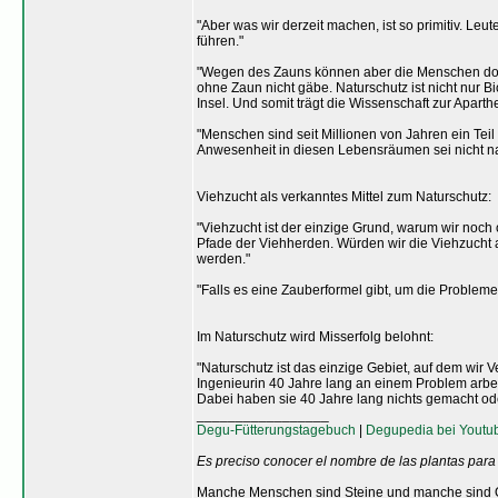
"Aber was wir derzeit machen, ist so primitiv. Leut
führen."
"Wegen des Zauns können aber die Menschen dort i
ohne Zaun nicht gäbe. Naturschutz ist nicht nur Bi
Insel. Und somit trägt die Wissenschaft zur Aparthe
"Menschen sind seit Millionen von Jahren ein Teil 
Anwesenheit in diesen Lebensräumen sei nicht nat
Viehzucht als verkanntes Mittel zum Naturschutz:
"Viehzucht ist der einzige Grund, warum wir noch
Pfade der Viehherden. Würden wir die Viehzucht a
werden."
"Falls es eine Zauberformel gibt, um die Probleme 
Im Naturschutz wird Misserfolg belohnt:
"Naturschutz ist das einzige Gebiet, auf dem wir 
Ingenieurin 40 Jahre lang an einem Problem arbei
Dabei haben sie 40 Jahre lang nichts gemacht od
_________________
Degu-Fütterungstagebuch
|
Degupedia bei Youtu
Es preciso conocer el nombre de las plantas para
Manche Menschen sind Steine und manche sind O