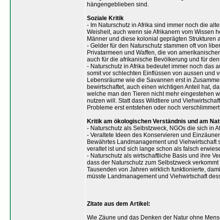
hängengeblieben sind.
Soziale Kritik
- Im Naturschutz in Afrika sind immer noch die alt
Weisheit, auch wenn sie Afrikanern vom Wissen he
Männer und diese kolonial geprägten Strukturen a
- Gelder für den Naturschutz stammen oft von libe
Privatarmeen und Waffen, die von amerikanischen 
auch für die afrikanische Bevölkerung und für den 
- Naturschutz in Afrika bedeutet immer noch das
somit vor schlechten Einflüssen von aussen und v
Lebensräume wie die Savannen erst in Zusammena
bewirtschaftet, auch einen wichtigen Anteil hat,
welche man den Tieren nicht mehr eingestehen will
nutzen will. Statt dass Wildtiere und Viehwirtscha
Probleme erst entstehen oder noch verschlimmert
Kritik am ökologischen Verständnis und am Na
- Naturschutz als Selbstzweck, NGOs die sich in Af
- Veraltete Ideen des Konservieren und Einzäunen
Bewährtes Landmanagement und Viehwirtschaft setz
veraltet ist und sich lange schon als falsch erwies
- Naturschutz als wirtschaftliche Basis und ihre V
dass der Naturschutz zum Selbstzweck verkommt un
Tausenden von Jahren wirklich funktionierte, dami
müsste Landmanagement und Viehwirtschaft dess
Zitate aus dem Artikel:
Wie Zäune und das Denken der Natur ohne Mensc