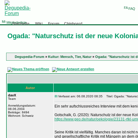
FAQ
Mitgliederliste
Startseite
Wiki
Forum
Chinboard
Ogada: "Naturschutz ist der neue Koloni
Degupedia-Forum
»
Kultur: Mensch, Tier, Natur
»
Ogada: "Naturschutz ist d
Autor
davX
Verfasst am: 06.08.2020 08:35
Titel: Ogada: "Natursch
Team
Anmeldungsdatum:
Ein sehr aufschlussreiches Interview mit dem ke
08.06.2004
Beiträge: 8494
Gotschalk, G. (2020): Naturschutz ist der neue Ko
Wohnort: Schweiz
https://www.geo.de/natur/oekologie/23131-rtkl-umw
Seine Kritik ist vielfältig. Manches daran ist nich
und gesellschaftliche Kritik mit Mängeln an dem 