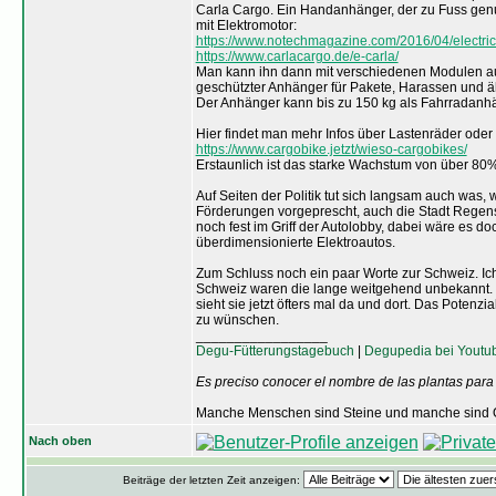
Carla Cargo. Ein Handanhänger, der zu Fuss genu
mit Elektromotor:
https://www.notechmagazine.com/2016/04/electrica
https://www.carlacargo.de/e-carla/
Man kann ihn dann mit verschiedenen Modulen au
geschützter Anhänger für Pakete, Harassen und ä
Der Anhänger kann bis zu 150 kg als Fahrradanh
Hier findet man mehr Infos über Lastenräder oder
https://www.cargobike.jetzt/wieso-cargobikes/
Erstaunlich ist das starke Wachstum von über 80%
Auf Seiten der Politik tut sich langsam auch was
Förderungen vorgeprescht, auch die Stadt Regensb
noch fest im Griff der Autolobby, dabei wäre es do
überdimensionierte Elektroautos.
Zum Schluss noch ein paar Worte zur Schweiz. Ich
Schweiz waren die lange weitgehend unbekannt. I
sieht sie jetzt öfters mal da und dort. Das Potenzi
zu wünschen.
_________________
Degu-Fütterungstagebuch
|
Degupedia bei Youtu
Es preciso conocer el nombre de las plantas para
Manche Menschen sind Steine und manche sind O
Nach oben
Beiträge der letzten Zeit anzeigen: