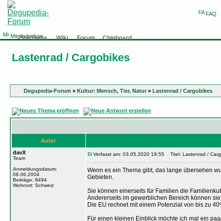
FAQ
Mitgliederliste
Startseite
Wiki
Forum
Chinboard
Lastenrad / Cargobikes
Degupedia-Forum
»
Kultur: Mensch, Tier, Natur
»
Lastenrad / Cargobikes
Autor
davX
Verfasst am: 03.05.2020 19:55
Titel: Lastenrad / Car
Team
Anmeldungsdatum:
Wenn es ein Thema gibt, das lange übersehen wurd
08.06.2004
Gebieten.
Beiträge: 8494
Wohnort: Schweiz
Sie können einerseits für Familien die Familienku
Andererseits im gewerblichen Bereich können sie 
Die EU rechnet mit einem Potenzial von bis zu 
Für einen kleinen Einblick möchte ich mal ein paar