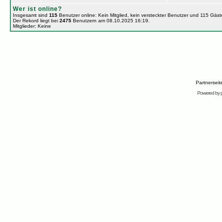
Wer ist online?
Insgesamt sind
115
Benutzer online: Kein Mitglied, kein versteckter Benutzer und 115 Gäs
Der Rekord liegt bei
2475
Benutzern am 08.10.2025 16:19.
Mitglieder: Keine
Partnersei
Powered by