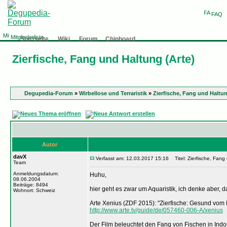
FAQ
Mitgliederliste
Startseite
Wiki
Forum
Chinboard
Zierfische, Fang und Haltung (Arte)
Degupedia-Forum
»
Wirbellose und Terraristik
»
Zierfische, Fang und Haltun
Autor
davX
Verfasst am: 12.03.2017 15:16
Titel: Zierfische, Fang 
Team
Anmeldungsdatum:
Huhu,
08.06.2004
Beiträge: 8494
hier geht es zwar um Aquaristik, ich denke aber, d
Wohnort: Schweiz
Arte Xenius (ZDF 2015): "Zierfische: Gesund vom
http://www.arte.tv/guide/de/057460-006-A/xenius
Der Film beleuchtet den Fang von Fischen in Indon