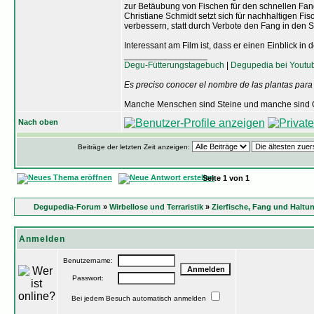
zur Betäubung von Fischen für den schnellen Fang
Christiane Schmidt setzt sich für nachhaltigen Fis
verbessern, statt durch Verbote den Fang in den S
Interessant am Film ist, dass er einen Einblick i
_________________
Degu-Fütterungstagebuch
|
Degupedia bei Youtu
Es preciso conocer el nombre de las plantas para
Manche Menschen sind Steine und manche sind O
Nach oben
Beiträge der letzten Zeit anzeigen:
Seite
1
von
1
Degupedia-Forum
»
Wirbellose und Terraristik
»
Zierfische, Fang und Haltun
Anmelden
Benutzername:
Passwort:
Bei jedem Besuch automatisch anmelden