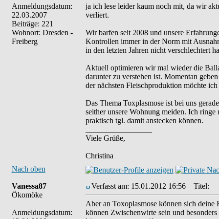
Anmeldungsdatum:
ja ich lese leider kaum noch mit, da wir ak
22.03.2007
verliert.
Beiträge: 221
Wohnort: Dresden -
Wir barfen seit 2008 und unsere Erfahrunge
Freiberg
Kontrollen immer in der Norm mit Ausnahm
in den letzten Jahren nicht verschlechtert ha
Aktuell optimieren wir mal wieder die Balla
darunter zu verstehen ist. Momentan geben
der nächsten Fleischproduktion möchte ich
Das Thema Toxplasmose ist bei uns gerade 
seither unsere Wohnung meiden. Ich ringe mi
praktisch tgl. damit anstecken können.
_________________
Viele Grüße,
Christina
Nach oben
Vanessa87
Verfasst am: 15.01.2012 16:56
Titel:
Ökomöke
Aber an Toxoplasmose können sich deine Fr
Anmeldungsdatum:
können Zwischenwirte sein und besonders 