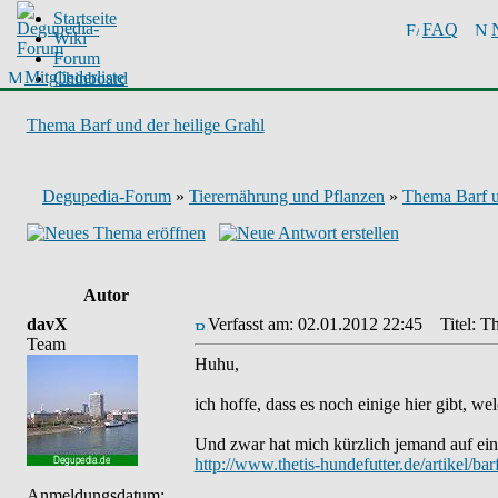
Startseite
FAQ
Wiki
Forum
Mitgliederliste
Chinboard
Thema Barf und der heilige Grahl
Degupedia-Forum
»
Tierernährung und Pflanzen
»
Thema Barf u
Autor
davX
Verfasst am: 02.01.2012 22:45
Titel: Th
Team
Huhu,
ich hoffe, dass es noch einige hier gibt, w
Und zwar hat mich kürzlich jemand auf ein
http://www.thetis-hundefutter.de/artikel/ba
Anmeldungsdatum: