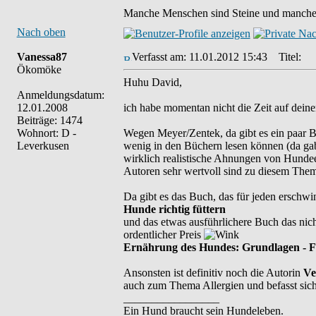
Manche Menschen sind Steine und manche 
Nach oben
Vanessa87
Verfasst am: 11.01.2012 15:43
Titel:
Ökomöke
Huhu David,
Anmeldungsdatum:
12.01.2008
ich habe momentan nicht die Zeit auf deinen
Beiträge: 1474
Wohnort: D -
Wegen Meyer/Zentek, da gibt es ein paar Büc
Leverkusen
wenig in den Büchern lesen können (da ga
wirklich realistische Ahnungen von Hundeern
Autoren sehr wertvoll sind zu diesem The
Da gibt es das Buch, das für jeden erschwi
Hunde richtig füttern
und das etwas ausführlichere Buch das nich
ordentlicher Preis
Ernährung des Hundes: Grundlagen - Fü
Ansonsten ist definitiv noch die Autorin
Ve
auch zum Thema Allergien und befasst sic
_________________
Ein Hund braucht sein Hundeleben.