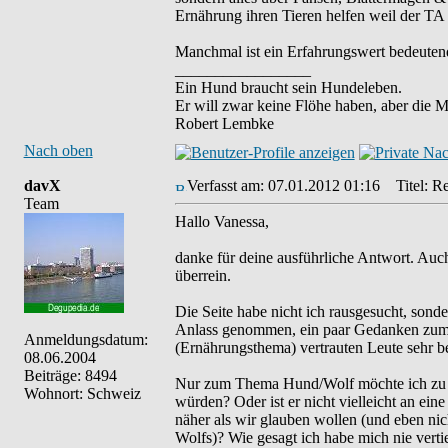
Ernährung ihren Tieren helfen weil der TA 
Manchmal ist ein Erfahrungswert bedeuten
_________________
Ein Hund braucht sein Hundeleben.
Er will zwar keine Flöhe haben, aber die 
Robert Lembke
Nach oben
davX
Verfasst am: 07.01.2012 01:16
Titel: Re
Team
Hallo Vanessa,
danke für deine ausführliche Antwort. Auch
überrein.
Die Seite habe nicht ich rausgesucht, sond
Anlass genommen, ein paar Gedanken zum T
Anmeldungsdatum:
(Ernährungsthema) vertrauten Leute sehr b
08.06.2004
Beiträge: 8494
Nur zum Thema Hund/Wolf möchte ich zu be
Wohnort: Schweiz
würden? Oder ist er nicht vielleicht an ei
näher als wir glauben wollen (und eben ni
Wolfs)? Wie gesagt ich habe mich nie vert