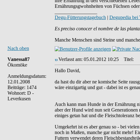
ihre Ernährung in den verschiedenen Lebens
Ernährungsgwohnheiten von Füchsen oder 
_________________
Degu-Fütterungstagebuch
|
Degupedia bei
Es preciso conocer el nombre de las planta
Manche Menschen sind Steine und manche 
Nach oben
Vanessa87
Verfasst am: 05.01.2012 10:25
Titel:
Ökomöke
Hallo David,
Anmeldungsdatum:
12.01.2008
da hast du dir aber ne komische Seite rausge
Beiträge: 1474
wäre einzigartig und gut - dabei ist es gena
Wohnort: D -
Leverkusen
Auch kann man Hunde in der Ernährung nic
aber der Hund wird nun seit Generationen mi
einiges getan hat und die Fleischtoleranz 
Umgekehrt ist es aber genau so - bei viele
noch in Maßen, manche gar nicht mehr! Eine 
Futtern verwendet deren Fleischbestandteile