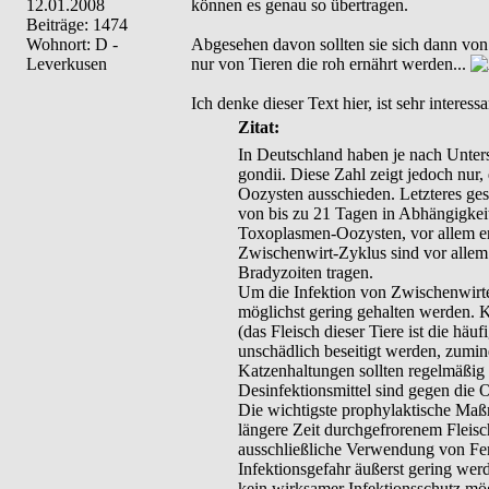
12.01.2008
können es genau so übertragen.
Beiträge: 1474
Wohnort: D -
Abgesehen davon sollten sie sich dann von
Leverkusen
nur von Tieren die roh ernährt werden...
Ich denke dieser Text hier, ist sehr interess
Zitat:
In Deutschland haben je nach Unte
gondii. Diese Zahl zeigt jedoch nur,
Oozysten ausschieden. Letzteres ges
von bis zu 21 Tagen in Abhängigkei
Toxoplasmen-Oozysten, vor allem ers
Zwischenwirt-Zyklus sind vor allem
Bradyzoiten tragen.
Um die Infektion von Zwischenwirte
möglichst gering gehalten werden. K
(das Fleisch dieser Tiere ist die häu
unschädlich beseitigt werden, zumind
Katzenhaltungen sollten regelmäßig 
Desinfektionsmittel sind gegen die 
Die wichtigste prophylaktische Maßn
längere Zeit durchgefrorenem Fleis
ausschließliche Verwendung von Fer
Infektionsgefahr äußerst gering wer
kein wirksamer Infektionsschutz mög