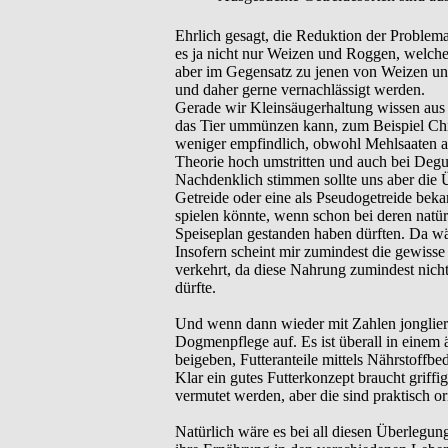
Ehrlich gesagt, die Reduktion der Problemat
es ja nicht nur Weizen und Roggen, welche
aber im Gegensatz zu jenen von Weizen und
und daher gerne vernachlässigt werden.
Gerade wir Kleinsäugerhaltung wissen aus
das Tier ummünzen kann, zum Beispiel Chin
weniger empfindlich, obwohl Mehlsaaten al
Theorie hoch umstritten und auch bei Degus
Nachdenklich stimmen sollte uns aber die Ü
Getreide oder eine als Pseudogetreide bek
spielen könnte, wenn schon bei deren natü
Speiseplan gestanden haben dürften. Da wär
Insofern scheint mir zumindest die gewiss
verkehrt, da diese Nahrung zumindest nicht 
dürfte.
Und wenn dann wieder mit Zahlen jonglier
Dogmenpflege auf. Es ist überall in einem 
beigeben, Futteranteile mittels Nährstoffbe
Klar ein gutes Futterkonzept braucht griff
vermutet werden, aber die sind praktisch o
Natürlich wäre es bei all diesen Überlegun