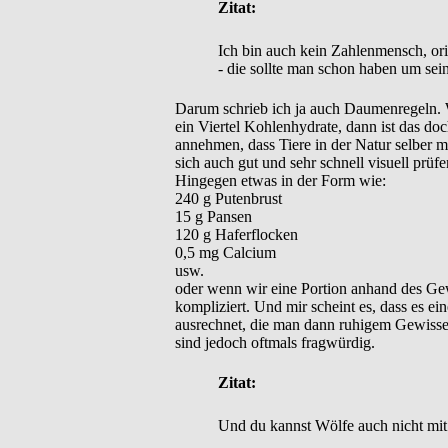
Zitat:
Ich bin auch kein Zahlenmensch, ori
- die sollte man schon haben um sei
Darum schrieb ich ja auch Daumenregeln. W
ein Viertel Kohlenhydrate, dann ist das do
annehmen, dass Tiere in der Natur selber mi
sich auch gut und sehr schnell visuell prüfe
Hingegen etwas in der Form wie:
240 g Putenbrust
15 g Pansen
120 g Haferflocken
0,5 mg Calcium
usw.
oder wenn wir eine Portion anhand des Gewi
kompliziert. Und mir scheint es, dass es ei
ausrechnet, die man dann ruhigem Gewissen
sind jedoch oftmals fragwürdig.
Zitat:
Und du kannst Wölfe auch nicht mit