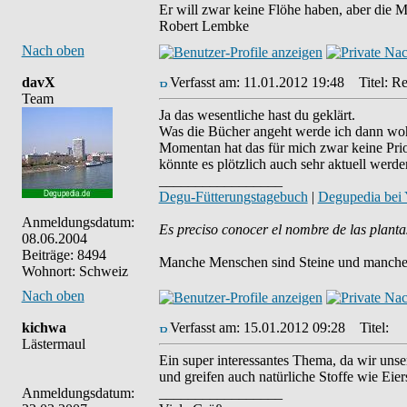
Er will zwar keine Flöhe haben, aber die 
Robert Lembke
Nach oben
davX
Verfasst am: 11.01.2012 19:48
Titel: Re
Team
Ja das wesentliche hast du geklärt.
Was die Bücher angeht werde ich dann wohl
Momentan hat das für mich zwar keine Prior
könnte es plötzlich auch sehr aktuell werde
_________________
Degu-Fütterungstagebuch
|
Degupedia bei
Anmeldungsdatum:
Es preciso conocer el nombre de las planta
08.06.2004
Beiträge: 8494
Manche Menschen sind Steine und manche 
Wohnort: Schweiz
Nach oben
kichwa
Verfasst am: 15.01.2012 09:28
Titel:
Lästermaul
Ein super interessantes Thema, da wir uns
und greifen auch natürliche Stoffe wie Eie
Anmeldungsdatum:
_________________