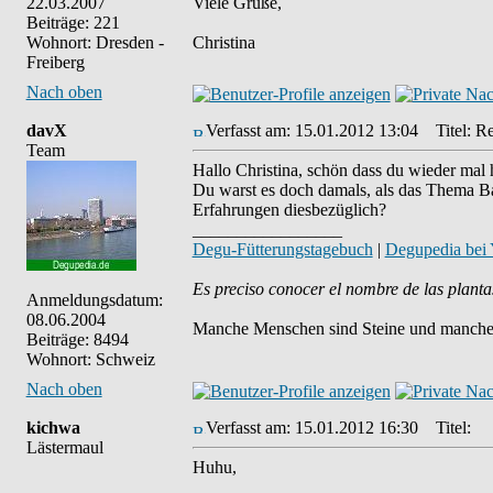
22.03.2007
Viele Grüße,
Beiträge: 221
Wohnort: Dresden -
Christina
Freiberg
Nach oben
davX
Verfasst am: 15.01.2012 13:04
Titel: Re
Team
Hallo Christina, schön dass du wieder mal h
Du warst es doch damals, als das Thema Bar
Erfahrungen diesbezüglich?
_________________
Degu-Fütterungstagebuch
|
Degupedia bei
Es preciso conocer el nombre de las planta
Anmeldungsdatum:
08.06.2004
Manche Menschen sind Steine und manche 
Beiträge: 8494
Wohnort: Schweiz
Nach oben
kichwa
Verfasst am: 15.01.2012 16:30
Titel:
Lästermaul
Huhu,