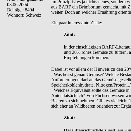
Im Prinzip ist es ja nichts neues, sondern
08.06.2004
aus BARF ein Brimborium gemacht, mit Zus
Beiträge: 8494
weiter. Doch an welcher Ernährung orienti
Wohnort: Schweiz
Ein paar interessante Zitate:
Zitat:
In der einschlägigen BARF-Literatu
und 20% rohes Gemüse zu füttern, a
Empfehlungen kommen.
Dabei ist vor allem der Hinweis zu den 20%
- Was heisst genau Gemüse? Welche Bestandt
Anforderungen darf an das Gemüse gestellt
Speicherkohlenhydrate, Nitrogen/Protein...
- Welches Equivalänt sollte das Gemüse in
Anteil tatsächlich? Von Füchsen wissen wir
Beeren zu sich nehmen. Gibt es vielleicht 
sich eher an Wildbeeren orientiert zur Ergä
Zitat:
Das Offensichtlichste zuerst: ein Hu