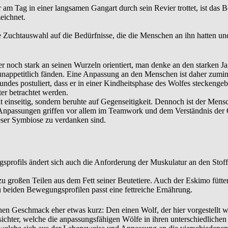
am Tag in einer langsamen Gangart durch sein Revier trottet, ist das 
eichnet.
 Zuchtauswahl auf die Bedürfnisse, die die Menschen an ihn hatten un
er noch stark an seinen Wurzeln orientiert, man denke an den starken 
 unappetitlich fänden. Eine Anpassung an den Menschen ist daher zumin
ndes postuliert, dass er in einer Kindheitsphase des Wolfes steckenge
ter betrachtet werden.
 einseitig, sondern beruhte auf Gegenseitigkeit. Dennoch ist der Mens
Anpassungen griffen vor allem im Teamwork und dem Verständnis der G
eser Symbiose zu verdanken sind.
rofils ändert sich auch die Anforderung der Muskulatur an den Stoff
u großen Teilen aus dem Fett seiner Beutetiere. Auch der Eskimo fütte
 beiden Bewegungsprofilen passt eine fettreiche Ernährung.
en Geschmack eher etwas kurz: Den einen Wolf, der hier vorgestellt 
sichter, welche die anpassungsfähigen Wölfe in ihren unterschiedliche