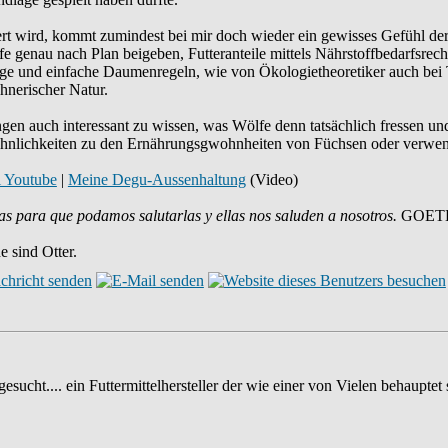
t wird, kommt zumindest bei mir doch wieder ein gewisses Gefühl der 
fe genau nach Plan beigeben, Futteranteile mittels Nährstoffbedarfsrec
fige und einfache Daumenregeln, wie von Ökologietheoretiker auch bei T
hnerischer Natur.
ungen auch interessant zu wissen, was Wölfe denn tatsächlich fressen 
ie Ähnlichkeiten zu den Ernährungsgwohnheiten von Füchsen oder verwe
i Youtube
|
Meine Degu-Aussenhaltung
(Video)
as para que podamos salutarlas y ellas nos saluden a nosotros.
GOET
 sind Otter.
esucht.... ein Futtermittelhersteller der wie einer von Vielen behauptet 