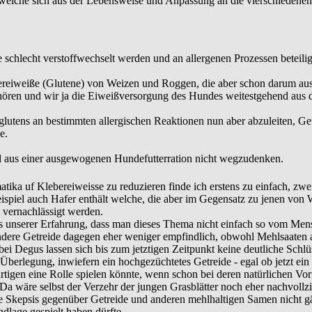
e, welche sich aus der Lebensweise und Anpassung an die vierschiedene
schlecht verstoffwechselt werden und an allergenen Prozessen beteiligt
ereiweiße (Glutene) von Weizen und Roggen, die aber schon darum aus 
ören und wir ja die Eiweißversorgung des Hundes weitestgehend aus de
lutens an bestimmten allergischen Reaktionen nun aber abzuleiten, Get
e.
d aus einer ausgewogenen Hundefutterration nicht wegzudenken.
atika uf Klebereiweisse zu reduzieren finde ich erstens zu einfach, zw
ispiel auch Hafer enthält welche, die aber im Gegensatz zu jenen von
 vernachlässigt werden.
s unserer Erfahrung, dass man dieses Thema nicht einfach so vom Men
andere Getreide dagegen eher weniger empfindlich, obwohl Mehlsaaten a
ei Degus lassen sich bis zum jetztigen Zeitpunkt keine deutliche Schlü
Überlegung, inwiefern ein hochgezüchtetes Getreide - egal ob jetzt ein
igen eine Rolle spielen könnte, wenn schon bei deren natürlichen Vo
a wäre selbst der Verzehr der jungen Grasblätter noch eher nachvollzi
se Skepsis gegenüber Getreide und anderen mehlhaltigen Samen nicht gä
undlage gespielt haben dürfte.