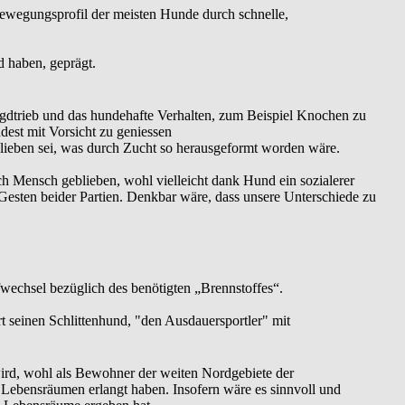
Bewegungsprofil der meisten Hunde durch schnelle,
d haben, geprägt.
Jagdtrieb und das hundehafte Verhalten, zum Beispiel Knochen zu
dest mit Vorsicht zu geniessen
blieben sei, was durch Zucht so herausgeformt worden wäre.
ch Mensch geblieben, wohl vielleicht dank Hund ein sozialerer
esten beider Partien. Denkbar wäre, dass unsere Unterschiede zu
wechsel bezüglich des benötigten „Brennstoffes“.
rt seinen Schlittenhund, "den Ausdauersportler" mit
wird, wohl als Bewohner der weiten Nordgebiete der
n Lebensräumen erlangt haben. Insofern wäre es sinnvoll und