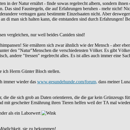
n in der Natur ernährt - finde sowas regelrecht albern, sondern ihnen da
. Das sind Faustregeln, die auf Erfahrungen beruhen - mehr nicht! Nic
derandere vertragen ganz bestimmte Einzelsaaten nicht. Aber deswegen
 an di man sich halten kann, die entstanden sind durch Erfahrungen!
en vergleichen, nur weil beides Caniden sind!
chimpansen! Sie ernähren sich zwar ähnlich wie der Mensch - aber eben 
t unter den "Natur"Menschen die verschiedensten Völker. Es gibt Völker
isch, andere "fressen" regelrecht alles. Es ist alles auch immer eine Sa
ich Herrn Günter Bloch stellen.
h immer wieder das
www.gesundehunde.com/forum,
dass meiner Luna
er, die die sich grob an Daten orientieren, die die gar kein Grünzeugs
 mit gescheiter Ernährung ihren Tieren helfen weil der TA mal wieder 
nder als ein Laborwert
 Möglichkeit, sie zu bekommen!