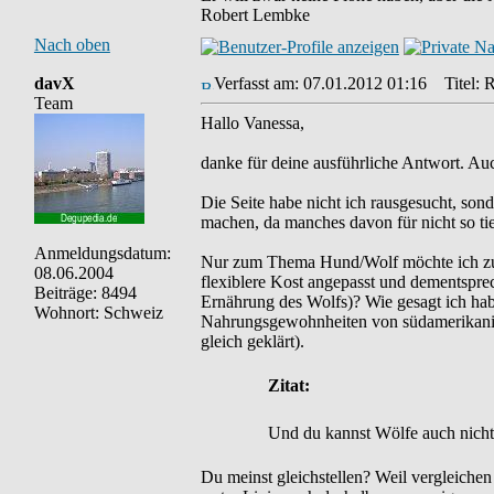
Robert Lembke
Nach oben
davX
Verfasst am: 07.01.2012 01:16
Titel: R
Team
Hallo Vanessa,
danke für deine ausführliche Antwort. Auc
Die Seite habe nicht ich rausgesucht, so
machen, da manches davon für nicht so tie
Anmeldungsdatum:
Nur zum Thema Hund/Wolf möchte ich zu be
08.06.2004
flexiblere Kost angepasst und dementspre
Beiträge: 8494
Ernährung des Wolfs)? Wie gesagt ich hab
Wohnort: Schweiz
Nahrungsgewohnheiten von südamerikanisc
gleich geklärt).
Zitat:
Und du kannst Wölfe auch nicht 
Du meinst gleichstellen? Weil vergleiche