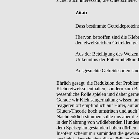
sicher auch interessant, die Unterschied
Zitat:
Dass bestimmte Getreideproteine 
Hiervon betroffen sind die Kleb
den eiweißreichen Getreiden geh
Aus der Beteiligung des Weizeng
Unkenntnis der Futtermittelkund
Ausgesuchte Getreidesorten sin
Ehrlich gesagt, die Reduktion der Problem
Klebereiweisse enthalten, sondern zum Be
wesentliche Rolle spielen und daher gerne
Gerade wir Kleinsäugerhaltung wissen au
reagieren oft empfindlich auf Hafer, auf 
Gluten-Theorie hoch umstritten und auch b
Nachdenklich stimmen sollte uns aber die 
in der Nahrung von wildlebenden Hundeart
dem Speiseplan gestanden haben dürften. D
Insofern scheint mir zumindest die gewis
erscheint, dass sie einst die natürliche Gr