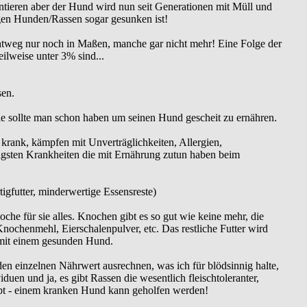
tieren aber der Hund wird nun seit Generationen mit Müll und
inigen Hunden/Rassen sogar gesunken ist!
ichtweg nur noch in Maßen, manche gar nicht mehr! Eine Folge der
eilweise unter 3% sind...
sen.
die sollte man schon haben um seinen Hund gescheit zu ernähren.
rank, kämpfen mit Unverträglichkeiten, Allergien,
gsten Krankheiten die mit Ernährung zutun haben beim
igfutter, minderwertige Essensreste)
che für sie alles. Knochen gibt es so gut wie keine mehr, die
Knochenmehl, Eierschalenpulver, etc. Das restliche Futter wird
n mit einem gesunden Hund.
den einzelnen Nährwert ausrechnen, was ich für blödsinnig halte,
duen und ja, es gibt Rassen die wesentlich fleischtoleranter,
tirbt - einem kranken Hund kann geholfen werden!