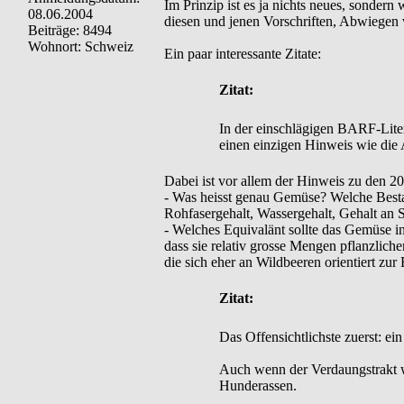
Im Prinzip ist es ja nichts neues, sonde
08.06.2004
diesen und jenen Vorschriften, Abwiegen 
Beiträge: 8494
Wohnort: Schweiz
Ein paar interessante Zitate:
Zitat:
In der einschlägigen BARF-Lite
einen einzigen Hinweis wie di
Dabei ist vor allem der Hinweis zu den 2
- Was heisst genau Gemüse? Welche Bestand
Rohfasergehalt, Wassergehalt, Gehalt an S
- Welches Equivalänt sollte das Gemüse i
dass sie relativ grosse Mengen pflanzlich
die sich eher an Wildbeeren orientiert zur
Zitat:
Das Offensichtlichste zuerst: ei
Auch wenn der Verdaungstrakt we
Hunderassen.