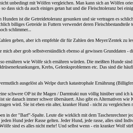
cht unbedingt mit Wölfen vergleichen. Man kann sich an Wölfen orien
 - so dass sich da auch einiges getan hat und die Fleischtoleranz bei e
en Hunden ist die Getreidetoleranz gesunken und sie vertragen es schl
ächlich billiges Getreide in Futtern verwendet deren Fleischbestandteile t
noch schlimmer...
 Zahlen geben, aber ich empfehle dir für Zahlen den Meyer/Zentek zu le
re mich aber grob selbstverständlich ebenso al gewissen Grunddaten - 
so ernähren wie Wölfe sich ernähren würden. Die meißten Hunde sind k
drüsenerkrankungen, Krebs, Gelenksproblemen etc. Das sind die häufi
mutlich ausgelöst als Welpe durch katastrophale Ernährung (Billigfert
ine schwere OP ist ihr Magen / Darmtrakt nun völlig hinüber und ich ko
 ist sie danach immer schwer übersäuert. Also gibt es Alternativen wie 
ragen wird. Sie ist eben ein alter, kranker Hund - nicht zu vergleiche
en in der "Barf"-Spalte. Leute die wirklich mit dem Taschenrechner je
jeden Hund jeder Rasse gelten. Jeder Hund, jede rasse, alles sind Indivi
. Wölfe sind es alles nicht mehr! Und selbst wenn - ein kranker Wolf s