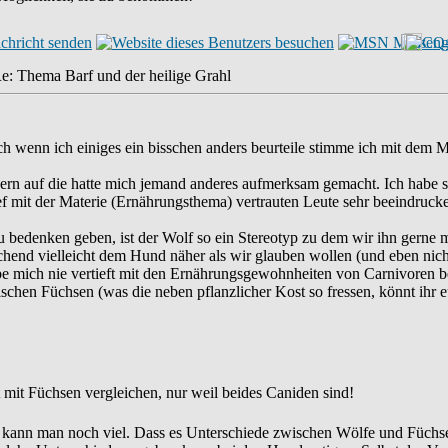
e: Thema Barf und der heilige Grahl
h wenn ich einiges ein bisschen anders beurteile stimme ich mit dem M
ndern auf die hatte mich jemand anderes aufmerksam gemacht. Ich hab
f mit der Materie (Ernährungsthema) vertrauten Leute sehr beeindrucke
denken geben, ist der Wolf so ein Stereotyp zu dem wir ihn gerne mac
chend vielleicht dem Hund näher als wir glauben wollen (und eben nic
e mich nie vertieft mit den Ernährungsgewohnheiten von Carnivoren be
hen Füchsen (was die neben pflanzlicher Kost so fressen, könnt ihr 
mit Füchsen vergleichen, nur weil beides Caniden sind!
n kann man noch viel. Dass es Unterschiede zwischen Wölfe und Füchse