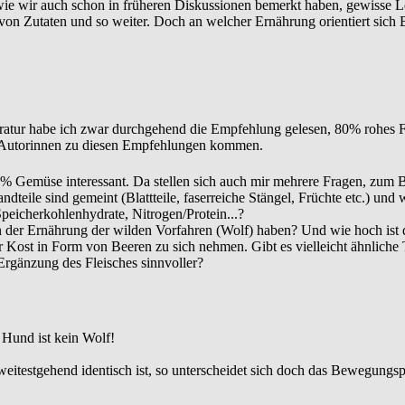
rn wie wir auch schon in früheren Diskussionen bemerkt haben, gewis
von Zutaten und so weiter. Doch an welcher Ernährung orientiert sich
ratur habe ich zwar durchgehend die Empfehlung gelesen, 80% rohes F
e Autorinnen zu diesen Empfehlungen kommen.
0% Gemüse interessant. Da stellen sich auch mir mehrere Fragen, zum B
teile sind gemeint (Blattteile, faserreiche Stängel, Früchte etc.) un
peicherkohlenhydrate, Nitrogen/Protein...?
n der Ernährung der wilden Vorfahren (Wolf) haben? Und wie hoch ist d
er Kost in Form von Beeren zu sich nehmen. Gibt es vielleicht ähnlich
 Ergänzung des Fleisches sinnvoller?
n Hund ist kein Wolf!
itestgehend identisch ist, so unterscheidet sich doch das Bewegungspro