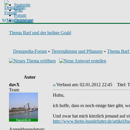
Startseite
Wiki
Forum
Mitgliederliste
Chinboard
Thema Barf und der heilige Grahl
Degupedia-Forum
»
Tierernährung und Pflanzen
»
Thema Barf 
Autor
davX
Verfasst am: 02.01.2012 22:45
Titel: T
Team
Huhu,
ich hoffe, dass es noch einige hier gibt, 
Und zwar hat mich kürzlich jemand auf ei
http://www.thetis-hundefutter.de/artikel/b
Anmeldungsdatum: