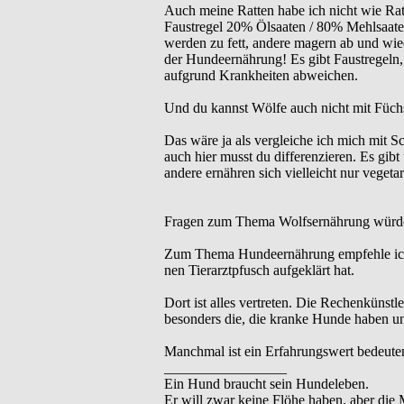
Auch meine Ratten habe ich nicht wie Ratte
Faustregel 20% Ölsaaten / 80% Mehlsaaten
werden zu fett, andere magern ab und wie
der Hundeernährung! Es gibt Faustregeln,
aufgrund Krankheiten abweichen.
Und du kannst Wölfe auch nicht mit Füchs
Das wäre ja als vergleiche ich mich mit S
auch hier musst du differenzieren. Es gib
andere ernähren sich vielleicht nur vegetar
Fragen zum Thema Wolfsernährung würde 
Zum Thema Hundeernährung empfehle ic
nen Tierarztpfusch aufgeklärt hat.
Dort ist alles vertreten. Die Rechenkünstl
besonders die, die kranke Hunde haben und
Manchmal ist ein Erfahrungswert bedeute
_________________
Ein Hund braucht sein Hundeleben.
Er will zwar keine Flöhe haben, aber die