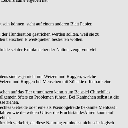
n Lebensräume ergeben hat.
 sein können, steht auf einem anderen Blatt Papier.
der Hunderation gestrichen werden sollten, weil sie zu
n tierischen Eiweißquellen bestreiten wollen.
reide sei der Krankmacher der Nation, zeugt von viel
eitens sind es ja nicht nur Weizen und Roggen, welche
 Weizen und Roggen bei Menschen mit Zöliakie offenbar keine
schen auf das Tier ummünzen kann, zum Beispiel Chinchillas
llgemein öfters zu Problemen führen. Bei Kaninchen selbst ist die
sse ziehen.
 echtes Getreide oder eine als Pseudogetreide bekannte Mehlsaat -
rfahren wie die wilden Gräser die Fruchtstände/Ähren kaum auf
ehbar.
nzlich verkehrt, da diese Nahrung zumindest nicht sehr logisch