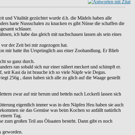
it und Vitalität gezüchtet wurde d.h. die Mädels haben alle
onders harte Nussschalen zu knacken es gibt Nüsse die schaffen die
sgesamt schlauer.
hnen, ich habe das gleich mit nachschauen lassen als sein eines
 vor der Zeit bei mir zugezogen hat.
on mir hatte ihn Ursprünglich aus einer Zoohandlung. Er Blieb
icht so ganz durch.
nders ran sobald sich nur einer nähert meckert und schimpft er.
 seit Kasi da ist brauche ich so viele Näpfe wie Degus.
gt 256g , dann haben sich alle zu glich auf die Waage gestellt
lettern zwar auf mir herum und betteln nach Leckerli lassen sich
Fütterung eigentlich immer was in den Näpfen Heu haben sie auch
ekommen sie das Gemüse was beim Kochen so anfällt natürlich
n einem Tag.
se zum großen Teil aus Ölsaaten besteht. Dann gibt es noch
ck geworden.