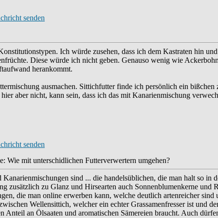
 Konstitutionstypen. Ich würde zusehen, dass ich dem Kastraten hin un
nfrüchte. Diese würde ich nicht geben. Genauso wenig wie Ackerbohnen
aftaufwand herankommt.
termischung ausmachen. Sittichfutter finde ich persönlich ein bißchen z
r hier aber nicht, kann sein, dass ich das mit Kanarienmischung verwech
e: Wie mit unterschidlichen Futterverwertern umgehen?
nd Kanarienmischungen sind ... die handelsüblichen, die man halt so i
hung zusätzlich zu Glanz und Hirsearten auch Sonnenblumenkerne und 
ngen, die man online erwerben kann, welche deutlich artenreicher sind
 zwischen Wellensittich, welcher ein echter Grassamenfresser ist und
n Anteil an Ölsaaten und aromatischen Sämereien braucht. Auch dürfen 