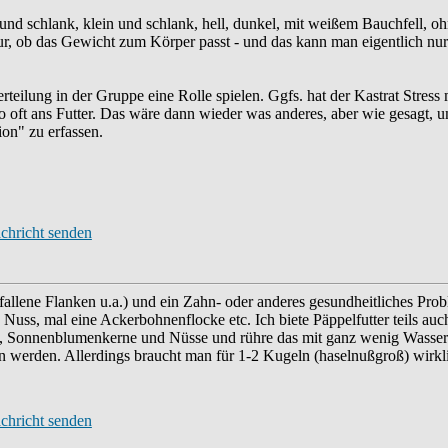
nd schlank, klein und schlank, hell, dunkel, mit weißem Bauchfell, ohn
h nur, ob das Gewicht zum Körper passt - und das kann man eigentlich nu
eilung in der Gruppe eine Rolle spielen. Ggfs. hat der Kastrat Stress
 oft ans Futter. Das wäre dann wieder was anderes, aber wie gesagt, u
on" zu erfassen.
efallene Flanken u.a.) und ein Zahn- oder anderes gesundheitliches Pro
Nuss, mal eine Ackerbohnenflocke etc. Ich biete Päppelfutter teils auc
n, Sonnenblumenkerne und Nüsse und rühre das mit ganz wenig Wasser 
erden. Allerdings braucht man für 1-2 Kugeln (haselnußgroß) wirklich 