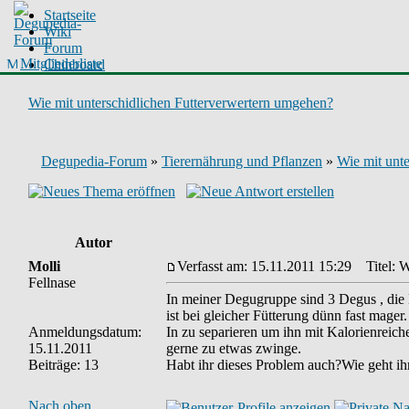
Startseite
Wiki
Forum
Mitgliederliste
Chinboard
Wie mit unterschidlichen Futterverwertern umgehen?
Degupedia-Forum
»
Tierernährung und Pflanzen
»
Wie mit unt
Autor
Molli
Verfasst am: 15.11.2011 15:29
Titel: W
Fellnase
In meiner Degugruppe sind 3 Degus , die D
ist bei gleicher Fütterung dünn fast mager.
Anmeldungsdatum:
In zu separieren um ihn mit Kalorienreiche
15.11.2011
gerne zu etwas zwinge.
Beiträge: 13
Habt ihr dieses Problem auch?Wie geht ih
Nach oben