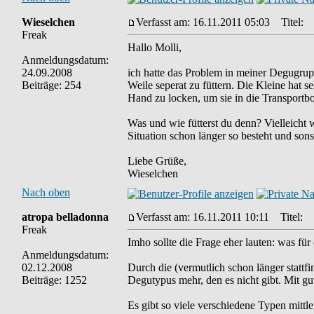
Wieselchen
Verfasst am: 16.11.2011 05:03
Titel:
Freak
Hallo Molli,
Anmeldungsdatum:
24.09.2008
ich hatte das Problem in meiner Degugrup
Beiträge: 254
Weile seperat zu füttern. Die Kleine hat s
Hand zu locken, um sie in die Transportbo
Was und wie fütterst du denn? Vielleicht 
Situation schon länger so besteht und son
Liebe Grüße,
Wieselchen
Nach oben
atropa belladonna
Verfasst am: 16.11.2011 10:11
Titel:
Freak
Imho sollte die Frage eher lauten: was 
Anmeldungsdatum:
02.12.2008
Durch die (vermutlich schon länger stattf
Beiträge: 1252
Degutypus mehr, den es nicht gibt. Mit gut
Es gibt so viele verschiedene Typen mittle