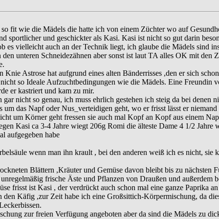
z so fit wie die Mädels die hatte ich von einem Züchter wo auf Gesundhe
d sportlicher und geschickter als Kasi. Kasi ist nicht so gut darin bes
ob es vielleicht auch an der Technik liegt, ich glaube die Mädels sind in
 den unteren Schneidezähnen aber sonst ist laut TA alles OK mit den Zä
e.
 Knie Astrose hat aufgrund eines alten Bänderrisses ,den er sich schon
 nicht so Ideale Aufzuchtbedingungen wie die Mädels. Eine Freundin v
rde er kastriert und kam zu mir.
gar nicht so genau, ich muss ehrlich gestehen ich steig da bei denen n
 um das Napf oder Nus_verteidigen geht, wo er frisst lässt er niemand a
icht um Körner geht fressen sie auch mal Kopf an Kopf aus einem Napf,
gen Kasi ca 3-4 Jahre wiegt 206g Romi die älteste Dame 4 1/2 Jahre wie
mal aufgegeben habe
belsäule wenn man ihn krault , bei den anderen weiß ich es nicht, sie k
trockneten Blättern ,Kräuter und Gemüse davon bleibt bis zu nächsten 
 unregelmäßig frische Äste und Pflanzen von Draußen und außerdem b
üse frisst ist Kasi , der verdrückt auch schon mal eine ganze Paprika a
 den Käfig ,zur Zeit habe ich eine Großsittich-Körpermischung, da die
Leckerbissen.
mischung zur freien Verfügung angeboten aber da sind die Mädels zu di