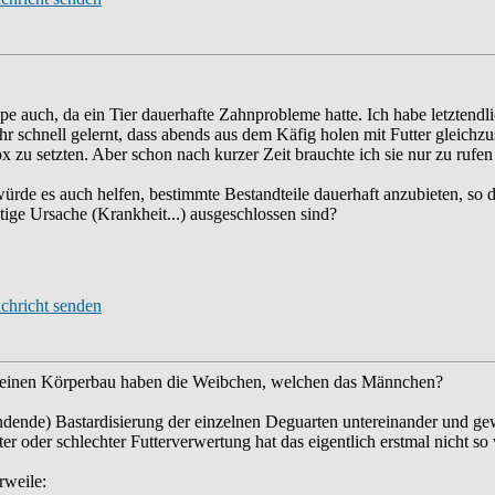
pe auch, da ein Tier dauerhafte Zahnprobleme hatte. Ich habe letztend
ehr schnell gelernt, dass abends aus dem Käfig holen mit Futter gleichzus
x zu setzten. Aber schon nach kurzer Zeit brauchte ich sie nur zu rufen
würde es auch helfen, bestimmte Bestandteile dauerhaft anzubieten, so 
stige Ursache (Krankheit...) ausgeschlossen sind?
für einen Körperbau haben die Weibchen, welchen das Männchen?
indende) Bastardisierung der einzelnen Deguarten untereinander und gewi
er oder schlechter Futterverwertung hat das eigentlich erstmal nicht so v
rweile: