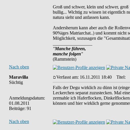
Groß und schwer, klein und schwer, groß u
bullig... Wichtig zu wissen ist eigentlic
natura sieht und anfassen kann.
Andersherum kann aber auch die Rollenvert
90%iges Matriarchat..) und kommt nicht so
Möglichkeit, sozusagen die "Gesamtsituati
_________________
"
Manche führen,
manche folgen
"
(Rammstein)
Nach oben
Maravilla
Verfasst am: 16.11.2011 18:40
Titel:
Süchtig
Falls der Degu wirklich zu dünn ist (eing
Leckerchen separat zuzustecken. Mal eine 
Anmeldungsdatum:
zermahle ich Haferflocken, Dinkelflocke
01.08.2011
können und hier wirklich gerne genommen w
Beiträge: 91
Nach oben