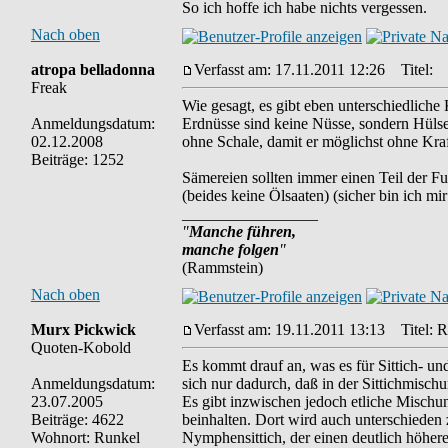
So ich hoffe ich habe nichts vergessen.
Nach oben
atropa belladonna
Verfasst am: 17.11.2011 12:26
Titel:
Freak
Wie gesagt, es gibt eben unterschiedliche
Anmeldungsdatum:
Erdnüsse sind keine Nüsse, sondern Hülse
02.12.2008
ohne Schale, damit er möglichst ohne Kr
Beiträge: 1252
Sämereien sollten immer einen Teil der Fut
(beides keine Ölsaaten) (sicher bin ich mi
_________________
"
Manche führen,
manche folgen
"
(Rammstein)
Nach oben
Murx Pickwick
Verfasst am: 19.11.2011 13:13
Titel: R
Quoten-Kobold
Es kommt drauf an, was es für Sittich- u
Anmeldungsdatum:
sich nur dadurch, daß in der Sittichmisc
23.07.2005
Es gibt inzwischen jedoch etliche Mischu
Beiträge: 4622
beinhalten. Dort wird auch unterschieden
Wohnort: Runkel
Nymphensittich, der einen deutlich höhere