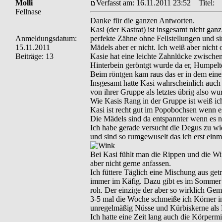
Molli
Verfasst am: 16.11.2011 23:52
Titel:
Fellnase
Danke für die ganzen Antworten.
Kasi (der Kastrat) ist insgesamt nicht gan
Anmeldungsdatum:
perfekte Zähne ohne Fellstellungen und sin
15.11.2011
Mädels aber er nicht. Ich weiß aber nicht 
Beiträge: 13
Kasie hat eine leichte Zahnlücke zwischen
Hinterbein geröntgt wurde da er, Humpelt
Beim röntgen kam raus das er in dem einen
Insgesamt hatte Kasi wahrscheinlich auch
von ihrer Gruppe als letztes übrig also wu
Wie Kasis Rang in der Gruppe ist weiß ich 
Kasi ist recht gut im Popobochsen wenn es
Die Mädels sind da entspannter wenn es n
Ich habe gerade versucht die Degus zu wie
und sind so rumgewuselt das ich erst ein
Bei Kasi fühlt man die Rippen und die Wir
aber nicht gerne anfassen.
Ich füttere Täglich eine Mischung aus ge
immer im Käfig. Dazu gibt es im Sommer
roh. Der einzige der aber so wirklich Gem
3-5 mal die Woche schmeiße ich Körner in
unregelmäßig Nüsse und Kürbiskerne als 
Ich hatte eine Zeit lang auch die Körper