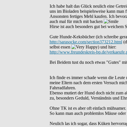
Ich habe halt das Glück neulich eine Get
uns im Bioladen beispielsweise kann man fü
Ansonsten fertiges Mehl kaufen. Ich bevor
auch mal für mich mit backen
Hirse ist auch besonders gut bei weichem Stu
Gute Hunde-Keksbücher (ich schreibe gerade 
http://sarasocke.com/section373212.html
(d
selbst essen
) und hier:
http://www.freundeskreis-bp.de/verkaeufe.
Bei Beidem tust du noch etwas "Gutes" m
Ich finde es immer schade wenn die Leute 
meine Eltern nach dem ersten Versuch mich 
Fahrradfahren.
Ebenso mutiert der Hund doch nicht zum ab
zu, besonders Geduld, Verständnis und Eh
Ohne TK ist es aber oft einfach mühsamer. 
So kann man auch problemlos Mäuse oder 
Neulich las ich sogar, dass Küken hervorra