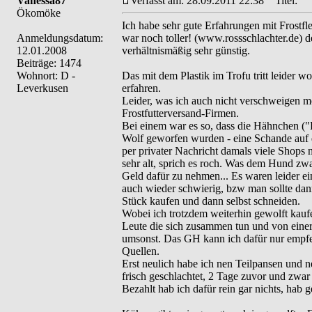
Vanessa87
Verfasst am: 28.09.2011 22:38
Titel:
Ökomöke
Ich habe sehr gute Erfahrungen mit Frostfle
Anmeldungsdatum:
war noch toller! (www.rossschlachter.de) d
12.01.2008
verhältnismäßig sehr günstig.
Beiträge: 1474
Wohnort: D -
Das mit dem Plastik im Trofu tritt leider w
Leverkusen
erfahren.
Leider, was ich auch nicht verschweigen m
Frostfutterversand-Firmen.
Bei einem war es so, dass die Hähnchen (
Wolf geworfen wurden - eine Schande auf di
per privater Nachricht damals viele Shops 
sehr alt, sprich es roch. Was dem Hund zwa
Geld dafür zu nehmen... Es waren leider 
auch wieder schwierig, bzw man sollte da
Stück kaufen und dann selbst schneiden.
Wobei ich trotzdem weiterhin gewolft kauf
Leute die sich zusammen tun und von einer 
umsonst. Das GH kann ich dafür nur empfe
Quellen.
Erst neulich habe ich nen Teilpansen und 
frisch geschlachtet, 2 Tage zuvor und zwar 
Bezahlt hab ich dafür rein gar nichts, hab 