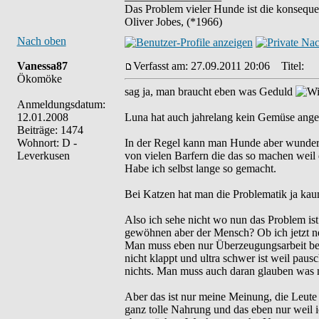
Das Problem vieler Hunde ist die konseque
Oliver Jobes, (*1966)
Nach oben
Vanessa87
Verfasst am: 27.09.2011 20:06
Titel:
Ökomöke
sag ja, man braucht eben was Geduld
Anmeldungsdatum:
12.01.2008
Luna hat auch jahrelang kein Gemüse anger
Beiträge: 1474
Wohnort: D -
In der Regel kann man Hunde aber wunderb
Leverkusen
von vielen Barfern die das so machen weil
Habe ich selbst lange so gemacht.
Bei Katzen hat man die Problematik ja ka
Also ich sehe nicht wo nun das Problem is
gewöhnen aber der Mensch? Ob ich jetzt n
Man muss eben nur Überzeugungsarbeit bei 
nicht klappt und ultra schwer ist weil pausc
nichts. Man muss auch daran glauben was 
Aber das ist nur meine Meinung, die Leute
ganz tolle Nahrung und das eben nur weil i