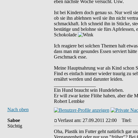
eben nächste Woche versucht. Usw.
Ist bei Kindern doch genau so. Nur weil si
ob sie ihn ablehnen weil sie ihn nicht ver
schmackhaft. Ich schneid ihn in Stücke, st
bestätige und belohne sie fürs Apfelessen, e
Schokolade
Ich reagiere bei solchen Themen halt etwas 
dass man mir gesundes Essen serviert hätte
Geschmack esse.
Meine Hauptnahrung war als Kind schon Sch
Find es einfach immer wieder traurig zu seh
ernährt werden und darunter leiden.
_________________
Ein Hund braucht sein Hundeleben.
Er will zwar keine Flöhe haben, aber die 
Robert Lembke
Nach oben
Saboe
Verfasst am: 27.09.2011 22:00
Titel:
Süchtig
Oha, Plastik im Futter geht natürlich gar ni
Vergangenheit oder nur von "früher"? Bei 