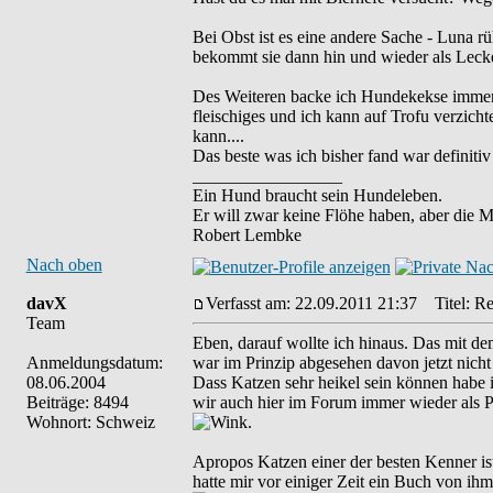
Bei Obst ist es eine andere Sache - Luna rüh
bekommt sie dann hin und wieder als Lec
Des Weiteren backe ich Hundekekse immer s
fleischiges und ich kann auf Trofu verzic
kann....
Das beste was ich bisher fand war definitiv
_________________
Ein Hund braucht sein Hundeleben.
Er will zwar keine Flöhe haben, aber die 
Robert Lembke
Nach oben
davX
Verfasst am: 22.09.2011 21:37
Titel: Re
Team
Eben, darauf wollte ich hinaus. Das mit dem
Anmeldungsdatum:
war im Prinzip abgesehen davon jetzt nicht
08.06.2004
Dass Katzen sehr heikel sein können habe i
Beiträge: 8494
wir auch hier im Forum immer wieder als P
Wohnort: Schweiz
.
Apropos Katzen einer der besten Kenner is
hatte mir vor einiger Zeit ein Buch von ih