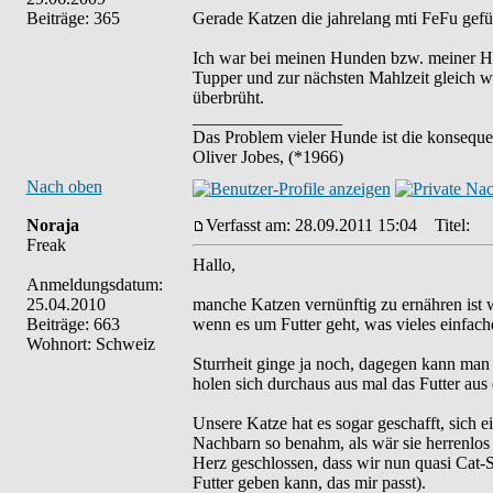
Beiträge: 365
Gerade Katzen die jahrelang mti FeFu gefütt
Ich war bei meinen Hunden bzw. meiner Hünd
Tupper und zur nächsten Mahlzeit gleich 
überbrüht.
_________________
Das Problem vieler Hunde ist die konseque
Oliver Jobes, (*1966)
Nach oben
Noraja
Verfasst am: 28.09.2011 15:04
Titel:
Freak
Hallo,
Anmeldungsdatum:
25.04.2010
manche Katzen vernünftig zu ernähren ist 
Beiträge: 663
wenn es um Futter geht, was vieles einfach
Wohnort: Schweiz
Sturrheit ginge ja noch, dagegen kann man a
holen sich durchaus aus mal das Futter au
Unsere Katze hat es sogar geschafft, sich 
Nachbarn so benahm, als wär sie herrenlos b
Herz geschlossen, dass wir nun quasi Cat-S
Futter geben kann, das mir passt).