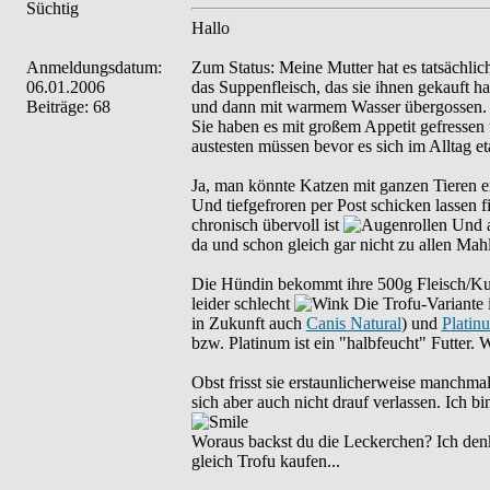
Süchtig
Hallo
Anmeldungsdatum:
Zum Status: Meine Mutter hat es tatsächli
06.01.2006
das Suppenfleisch, das sie ihnen gekauft h
Beiträge: 68
und dann mit warmem Wasser übergossen. So
Sie haben es mit großem Appetit gefressen
austesten müssen bevor es sich im Alltag et
Ja, man könnte Katzen mit ganzen Tieren e
Und tiefgefroren per Post schicken lassen 
chronisch übervoll ist
Und a
da und schon gleich gar nicht zu allen Mahl
Die Hündin bekommt ihre 500g Fleisch/Kut
leider schlecht
Die Trofu-Variante i
in Zukunft auch
Canis Natural
) und
Plati
bzw. Platinum ist ein "halbfeucht" Futter. 
Obst frisst sie erstaunlicherweise manchm
sich aber auch nicht drauf verlassen. Ich bi
Woraus backst du die Leckerchen? Ich den
gleich Trofu kaufen...