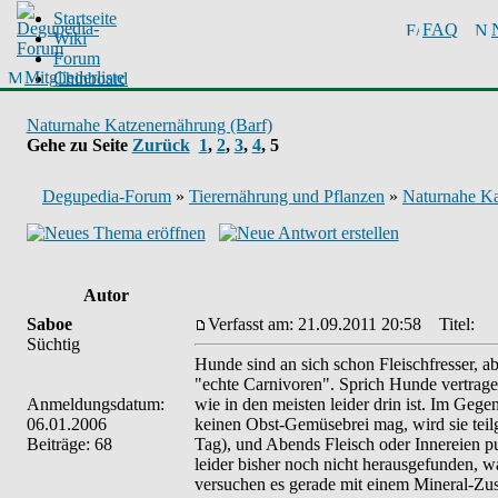
Startseite
FAQ
Wiki
Forum
Mitgliederliste
Chinboard
Naturnahe Katzenernährung (Barf)
Gehe zu Seite
Zurück
1
,
2
,
3
,
4
,
5
Degupedia-Forum
»
Tierernährung und Pflanzen
»
Naturnahe Ka
Autor
Saboe
Verfasst am: 21.09.2011 20:58
Titel:
Süchtig
Hunde sind an sich schon Fleischfresser, a
"echte Carnivoren". Sprich Hunde vertragen
Anmeldungsdatum:
wie in den meisten leider drin ist. Im Geg
06.01.2006
keinen Obst-Gemüsebrei mag, wird sie teilge
Beiträge: 68
Tag), und Abends Fleisch oder Innereien pu
leider bisher noch nicht herausgefunden, wa
versuchen es gerade mit einem Mineral-Zusatz