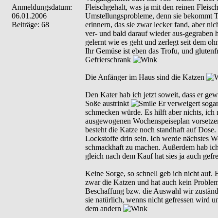
Anmeldungsdatum:
Fleischgehalt, was ja mit den reinen Fleis
06.01.2006
Umstellungsprobleme, denn sie bekommt Teil-
Beiträge: 68
erinnern, das sie zwar lecker fand, aber ni
ver- und bald darauf wieder aus-gegraben ha
gelernt wie es geht und zerlegt seit dem 
Ihr Gemüse ist eben das Trofu, und glutenfr
Gefrierschrank
Die Anfänger im Haus sind die Katzen
Den Kater hab ich jetzt soweit, dass er 
Soße austrinkt
Er verweigert sogar
schmecken würde. Es hilft aber nichts, ich 
ausgewogenen Wochenspeiseplan vorsetzen, s
besteht die Katze noch standhaft auf Dose.
Lockstoffe drin sein. Ich werde nächstes 
schmackhaft zu machen. Außerdem hab ich d
gleich nach dem Kauf hat sies ja auch gefr
Keine Sorge, so schnell geb ich nicht auf. 
zwar die Katzen und hat auch kein Problem 
Beschaffung bzw. die Auswahl wir zuständig
sie natürlich, wenns nicht gefressen wird 
dem andern