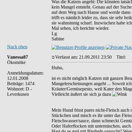
Was die Katzen angeht: Die könnten tatsäc
kein Mangel entsteht. Genau auf der Suche
auf dem Weg nach Hause und werde dann seh
trifft es nämlich leider zu, dass sie sehr h
sie wahnsinnig scharf. Inzwischen habe ich
Mal sehen, ich berichte wieder.
Lg
Sabine
Nach oben
Vanessa87
Verfasst am: 21.09.2011 23:50
Titel:
Ökomöke
Huhu,
Anmeldungsdatum:
12.01.2008
ist es nicht möglich Katzen mit ganzen Be
Beiträge: 1474
Mangelerscheinungen angeht ... Soweit ic
Wohnort: D -
Kräuter/Gemüsepesto, weil Kater den Magen
Leverkusen
Vielleicht äußert sie sich ja dazu
Mein Hund frisst pures nicht-Fleisch auch 
Stückchen und misch es ihr unter das Fleis
Fleischwasser/sauce, dann schmeckt Gemü
Oder Haferflocken mit untermischen, auch
Hast du es mal mit Bierhefe versucht? Weg