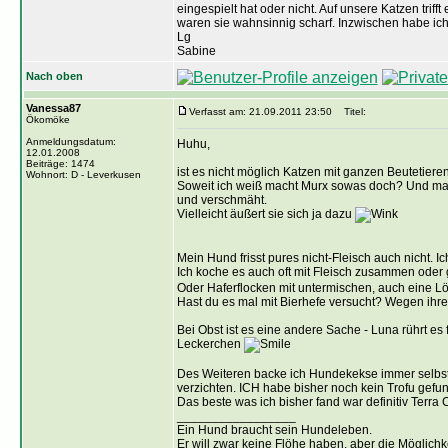
eingespielt hat oder nicht. Auf unsere Katzen triff
waren sie wahnsinnig scharf. Inzwischen habe ich 
Lg
Sabine
Nach oben
Vanessa87
Verfasst am: 21.09.2011 23:50
Titel:
Ökomöke
Anmeldungsdatum:
Huhu,
12.01.2008
Beiträge: 1474
ist es nicht möglich Katzen mit ganzen Beutetie
Wohnort: D - Leverkusen
Soweit ich weiß macht Murx sowas doch? Und mach
und verschmäht.
Vielleicht äußert sie sich ja dazu
Mein Hund frisst pures nicht-Fleisch auch nicht. 
Ich koche es auch oft mit Fleisch zusammen oder
Oder Haferflocken mit untermischen, auch eine L
Hast du es mal mit Bierhefe versucht? Wegen ihre
Bei Obst ist es eine andere Sache - Luna rührt es
Leckerchen
Des Weiteren backe ich Hundekekse immer selbst, 
verzichten. ICH habe bisher noch kein Trofu gefu
Das beste was ich bisher fand war definitiv Terra 
_________________
Ein Hund braucht sein Hundeleben.
Er will zwar keine Flöhe haben, aber die Möglich