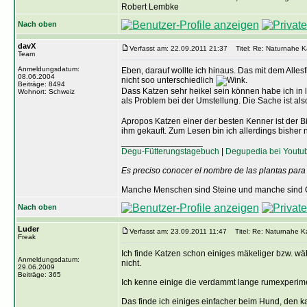
Robert Lembke
Nach oben
davX
Verfasst am: 22.09.2011 21:37
Titel: Re: Naturnahe K
Team
Anmeldungsdatum:
Eben, darauf wollte ich hinaus. Das mit dem Alles
08.06.2004
nicht soo unterschiedlich
.
Beiträge: 8494
Dass Katzen sehr heikel sein können habe ich in 
Wohnort: Schweiz
als Problem bei der Umstellung. Die Sache ist a
Apropos Katzen einer der besten Kenner ist der Bi
ihm gekauft. Zum Lesen bin ich allerdings bisher
_________________
Degu-Fütterungstagebuch
|
Degupedia bei Youtu
Es preciso conocer el nombre de las plantas para
Manche Menschen sind Steine und manche sind O
Nach oben
Luder
Verfasst am: 23.09.2011 11:47
Titel: Re: Naturnahe K
Freak
Ich finde Katzen schon einiges mäkeliger bzw. w
Anmeldungsdatum:
nicht.
29.06.2009
Beiträge: 365
Ich kenne einige die verdammt lange rumexperim
Das finde ich einiges einfacher beim Hund, den k