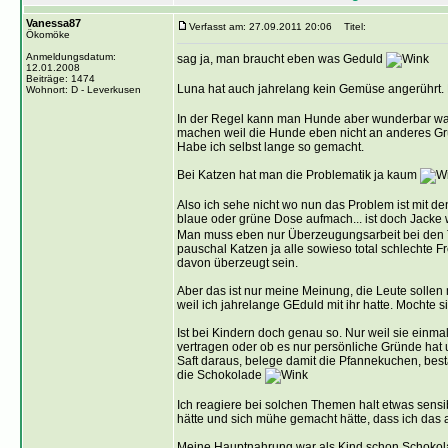
Vanessa87
Verfasst am: 27.09.2011 20:06
Titel:
Ökomöke
Anmeldungsdatum:
sag ja, man braucht eben was Geduld
12.01.2008
Beiträge: 1474
Luna hat auch jahrelang kein Gemüse angerührt.
Wohnort: D - Leverkusen
In der Regel kann man Hunde aber wunderbar was
machen weil die Hunde eben nicht an anderes G
Habe ich selbst lange so gemacht.
Bei Katzen hat man die Problematik ja kaum
Also ich sehe nicht wo nun das Problem ist mit 
blaue oder grüne Dose aufmach... ist doch Jacke
Man muss eben nur Überzeugungsarbeit bei den Tie
pauschal Katzen ja alle sowieso total schlechte
davon überzeugt sein.
Aber das ist nur meine Meinung, die Leute solle
weil ich jahrelange GEduld mit ihr hatte. Mochte 
Ist bei Kindern doch genau so. Nur weil sie einma
vertragen oder ob es nur persönliche Gründe hat 
Saft daraus, belege damit die Pfannekuchen, bestät
die Schokolade
Ich reagiere bei solchen Themen halt etwas sensib
hätte und sich mühe gemacht hätte, dass ich da
Meine Hauptnahrung war als Kind schon Schokolade