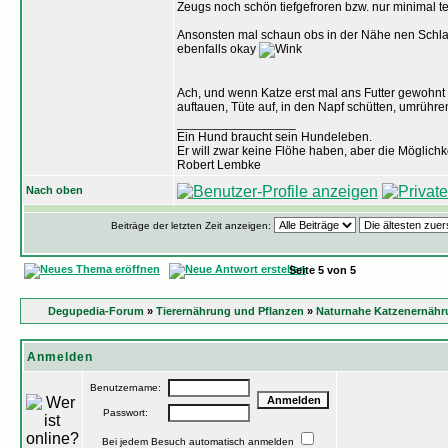
Zeugs noch schön tiefgefroren bzw. nur minimal te
Ansonsten mal schaun obs in der Nähe nen Schlac
ebenfalls okay
Ach, und wenn Katze erst mal ans Futter gewohnt i
auftauen, Tüte auf, in den Napf schütten, umrühren
_________________
Ein Hund braucht sein Hundeleben.
Er will zwar keine Flöhe haben, aber die Möglich
Robert Lembke
Nach oben
Beiträge der letzten Zeit anzeigen:
Seite
5
von
5
Degupedia-Forum
»
Tierernährung und Pflanzen
»
Naturnahe Katzenernähru
Anmelden
Benutzername:
Passwort:
Bei jedem Besuch automatisch anmelden