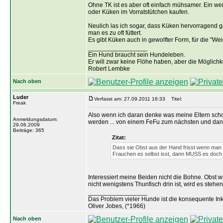
Ohne TK ist es aber oft einfach mühsamer. Ein we
oder Küken im Vorratstütchen kaufen.
Neulich las ich sogar, dass Küken hervorragend 
man es zu oft füttert.
Es gibt Küken auch in gewolfter Form, für die "Wei
_________________
Ein Hund braucht sein Hundeleben.
Er will zwar keine Flöhe haben, aber die Möglich
Robert Lembke
Nach oben
Luder
Verfasst am: 27.09.2011 16:33
Titel:
Freak
Also wenn ich daran denke was meine Eltern schon 
Anmeldungsdatum:
werden ... von einem FeFu zum nächsten und dann
29.06.2009
Beiträge: 365
Zitat:
Dass sie Obst aus der Hand frisst wenn man es s
Frauchen es selbst isst, dann MUSS es doch
Interessiert meine Beiden nicht die Bohne. Obst w
nicht wenigstens Thunfisch drin ist, wird es steh
_________________
Das Problem vieler Hunde ist die konsequente Ink
Oliver Jobes, (*1966)
Nach oben