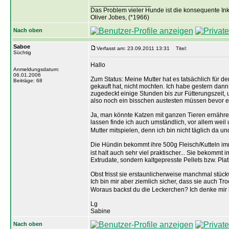
_________________
Das Problem vieler Hunde ist die konsequente Ink
Oliver Jobes, (*1966)
Nach oben
Saboe
Verfasst am: 23.09.2011 13:31
Titel:
Süchtig
Hallo
Anmeldungsdatum:
06.01.2006
Zum Status: Meine Mutter hat es tatsächlich für 
Beiträge: 68
gekauft hat, nicht mochten. Ich habe gestern d
zugedeckt einige Stunden bis zur Fütterungszeit,
also noch ein bisschen austesten müssen bevor es 
Ja, man könnte Katzen mit ganzen Tieren ernähren
lassen finde ich auch umständlich, vor allem weil
Mutter mitspielen, denn ich bin nicht täglich da un
Die Hündin bekommt ihre 500g Fleisch/Kutteln im
ist halt auch sehr viel praktischer... Sie bekommt
Extrudate, sondern kaltgepresste Pellets bzw. Plat
Obst frisst sie erstaunlicherweise manchmal stüc
Ich bin mir aber ziemlich sicher, dass sie auch Tr
Woraus backst du die Leckerchen? Ich denke mir 
Lg
Sabine
Nach oben