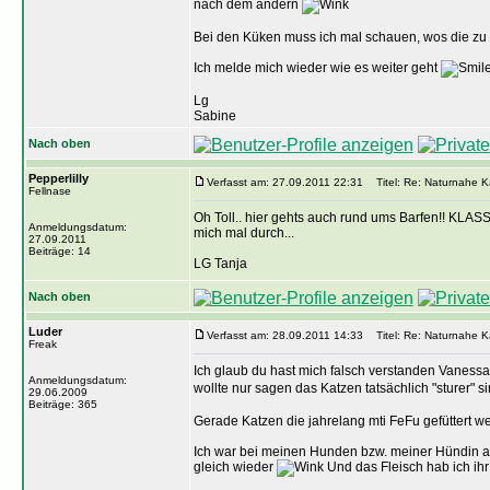
nach dem andern
Bei den Küken muss ich mal schauen, wos die zu k
Ich melde mich wieder wie es weiter geht
Lg
Sabine
Nach oben
Pepperlilly
Verfasst am: 27.09.2011 22:31
Titel: Re: Naturnahe K
Fellnase
Oh Toll.. hier gehts auch rund ums Barfen!! KLASSE
Anmeldungsdatum:
mich mal durch...
27.09.2011
Beiträge: 14
LG Tanja
Nach oben
Luder
Verfasst am: 28.09.2011 14:33
Titel: Re: Naturnahe K
Freak
Ich glaub du hast mich falsch verstanden Vaness
Anmeldungsdatum:
wollte nur sagen das Katzen tatsächlich "sturer" 
29.06.2009
Beiträge: 365
Gerade Katzen die jahrelang mti FeFu gefüttert wer
Ich war bei meinen Hunden bzw. meiner Hündin als
gleich wieder
Und das Fleisch hab ich ih
_________________