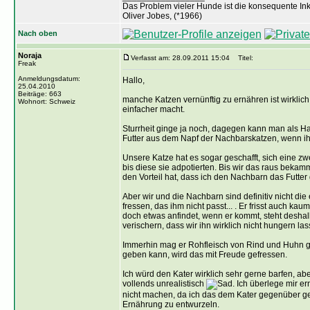
Das Problem vieler Hunde ist die konsequente Ink
Oliver Jobes, (*1966)
Nach oben
Noraja
Verfasst am: 28.09.2011 15:04
Titel:
Freak
Anmeldungsdatum:
Hallo,
25.04.2010
Beiträge: 663
manche Katzen vernünftig zu ernähren ist wirklic
Wohnort: Schweiz
einfacher macht.
Sturrheit ginge ja noch, dagegen kann man als Hal
Futter aus dem Napf der Nachbarskatzen, wenn i
Unsere Katze hat es sogar geschafft, sich eine z
bis diese sie adpotierten. Bis wir das raus beka
den Vorteil hat, dass ich den Nachbarn das Futter
Aber wir und die Nachbarn sind definitiv nicht die
fressen, das ihm nicht passt... . Er frisst auch ka
doch etwas anfindet, wenn er kommt, steht deshalb
verischern, dass wir ihn wirklich nicht hungern las
Immerhin mag er Rohfleisch von Rind und Huhn ga
geben kann, wird das mit Freude gefressen.
Ich würd den Kater wirklich sehr gerne barfen, abe
vollends unrealistisch
. Ich überlege mir e
nicht machen, da ich das dem Kater gegenüber geme
Ernährung zu entwurzeln.