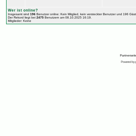
Wer ist online?
Insgesamt sind
196
Benutzer online: Kein Mitglied, kein versteckter Benutzer und 196 Gäs
Der Rekord liegt bei
2475
Benutzern am 08.10.2025 16:19.
Mitglieder: Keine
Partnersei
Powered by