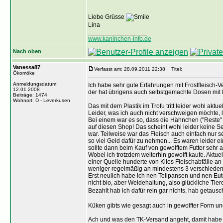
Liebe Grüsse
Lina
_________________
www.kaninchen-info.de
Nach oben
Vanessa87
Verfasst am: 28.09.2011 22:38
Titel:
Ökomöke
Anmeldungsdatum:
Ich habe sehr gute Erfahrungen mit Frostfleisch-Ve
12.01.2008
der hat übrigens auch selbstgemachte Dosen mit Fl
Beiträge: 1474
Wohnort: D - Leverkusen
Das mit dem Plastik im Trofu tritt leider wohl akt
Leider, was ich auch nicht verschweigen möchte, l
Bei einem war es so, dass die Hähnchen ("Reste
auf diesen Shop! Das scheint wohl leider keine S
war. Teilweise war das Fleisch auch einfach nur s
so viel Geld dafür zu nehmen... Es waren leider
sollte dann beim Kauf von gewolftem Futter sehr
Wobei ich trotzdem weiterhin gewolft kaufe. Aktu
einer Quelle hunderte von Kilos Fleischabfälle a
weniger regelmäßig an mindestens 3 verschieden
Erst neulich habe ich nen Teilpansen und nen Eut
nicht bio, aber Weidehaltung, also glückliche Tie
Bezahlt hab ich dafür rein gar nichts, hab getaus
Küken gibts wie gesagt auch in gewolfter Form und
Ach und was den TK-Versand angeht, damit habe i