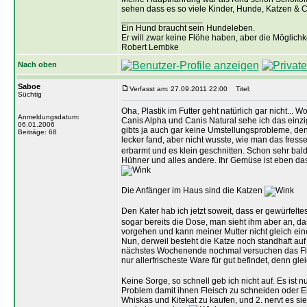
sehen dass es so viele Kinder, Hunde, Katzen & Co
_________________
Ein Hund braucht sein Hundeleben.
Er will zwar keine Flöhe haben, aber die Möglich
Robert Lembke
Nach oben
Saboe
Verfasst am: 27.09.2011 22:00
Titel:
Süchtig
Oha, Plastik im Futter geht natürlich gar nicht... 
Anmeldungsdatum:
Canis Alpha und Canis Natural sehe ich das einzi
06.01.2006
gibts ja auch gar keine Umstellungsprobleme, denn 
Beiträge: 68
lecker fand, aber nicht wusste, wie man das fress
erbarmt und es klein geschnitten. Schon sehr bal
Hühner und alles andere. Ihr Gemüse ist eben das 
Die Anfänger im Haus sind die Katzen
Den Kater hab ich jetzt soweit, dass er gewürfe
sogar bereits die Dose, man sieht ihm aber an, das
vorgehen und kann meiner Mutter nicht gleich ei
Nun, derweil besteht die Katze noch standhaft auf
nächstes Wochenende nochmal versuchen das Fle
nur allerfrischeste Ware für gut befindet, denn g
Keine Sorge, so schnell geb ich nicht auf. Es ist 
Problem damit ihnen Fleisch zu schneiden oder Eie
Whiskas und Kitekat zu kaufen, und 2. nervt es sie