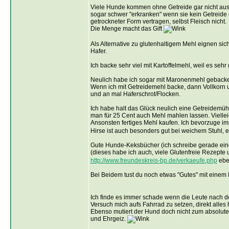
Viele Hunde kommen ohne Getreide gar nicht aus. 
sogar schwer "erkranken" wenn sie kein Getreide e
getrockneter Form vertragen, selbst Fleisch nicht.
Die Menge macht das Gift
Als Alternative zu glutenhaltigem Mehl eignen sic
Hafer.
Ich backe sehr viel mit Kartoffelmehl, weil es sehr g
Neulich habe ich sogar mit Maronenmehl gebacken
Wenn ich mit Getreidemehl backe, dann Vollkorn u
und an mal Haferschrot/Flocken.
Ich habe halt das Glück neulich eine Getreidem
man für 25 Cent auch Mehl mahlen lassen. Viellei
Ansonsten fertiges Mehl kaufen. Ich bevorzuge i
Hirse ist auch besonders gut bei weichem Stuhl, es 
Gute Hunde-Keksbücher (ich schreibe gerade eines,
(dieses habe ich auch, viele Glutenfreie Rezepte
http://www.freundeskreis-bp.de/verkaeufe.php
eben
Bei Beidem tust du noch etwas "Gutes" mit einem
Ich finde es immer schade wenn die Leute nach d
Versuch mich aufs Fahrrad zu setzen, direkt alles
Ebenso mutiert der Hund doch nicht zum absoluten
und Ehrgeiz.