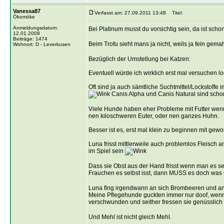
Vanessa87
Verfasst am: 27.09.2011 13:48
Titel:
Ökomöke
Anmeldungsdatum:
Bei Platinum musst du vorsichtig sein, da ist sch
12.01.2008
Beiträge: 1474
Beim Trofu sieht mans ja nicht, weils ja fein gemahl
Wohnort: D - Leverkusen
Bezüglich der Umstellung bei Katzen:
Eventuell würde ich wirklich erst mal versuchen loc
Oft sind ja auch sämtliche Suchtmittel/Lockstoffe 
Canis Alpha und Canis Natural sind sch
Viele Hunde haben eher Probleme mit Futter wenn
nen kiloschweren Euter, oder nen ganzes Huhn.
Besser ist es, erst mal klein zu beginnen mit ge
Luna frisst mittlerweile auch problemlos Fleisch
im Spiel sein
Dass sie Obst aus der Hand frisst wenn man es selbs
Frauchen es selbst isst, dann MUSS es doch was
Luna fing irgendwann an sich Brombeeren und and
Meine Pflegehunde guckten immer nur doof, wenn i
verschwunden und seither fressen sie genüssli
Und Mehl ist nicht gleich Mehl.