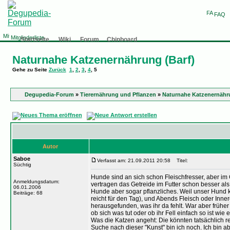
FAQ
Mitgliederliste
Startseite
Wiki
Forum
Chinboard
Naturnahe Katzenernährung (Barf)
Gehe zu Seite
Zurück
1
,
2
,
3
,
4
,
5
Degupedia-Forum
»
Tierernährung und Pflanzen
»
Naturnahe Katzenernähru
Autor
Saboe
Verfasst am: 21.09.2011 20:58
Titel:
Süchtig
Hunde sind an sich schon Fleischfresser, aber im
Anmeldungsdatum:
vertragen das Getreide im Futter schon besser als
06.01.2006
Hunde aber sogar pflanzliches. Weil unser Hund ke
Beiträge: 68
reicht für den Tag), und Abends Fleisch oder Inner
herausgefunden, was ihr da fehlt. War aber früher
ob sich was tut oder ob ihr Fell einfach so ist wie es
Was die Katzen angeht: Die könnten tatsächlich r
Suche nach dieser "Kunst" bin ich noch. Ich bi