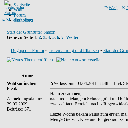
Startseite
FAQ
Wiki
Forum
Mitgliederliste
Chinboard
Start der Grünfutter-Saison
Gehe zu Seite
1
,
2
,
3
,
4
,
5
,
6
,
7
Weiter
Degupedia-Forum
»
Tierernährung und Pflanzen
»
Start der Grü
Autor
Wildkaninchen
Verfasst am: 03.04.2011 18:48
Titel: Sta
Freak
Hallo zusammen,
Anmeldungsdatum:
nach monatelangem Schnee grünt und blüht 
29.09.2009
zweistelligen Bereich, nachts Regen - idea
Beiträge: 371
Letzte Woche bekam Paula zum ersten mal 
Menge Giersch, Klee und Fingerkraut samme