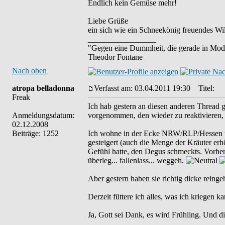
Endlich kein Gemüse mehr!
Liebe Grüße
ein sich wie ein Schneekönig freuendes W
_________________
"Gegen eine Dummheit, die gerade in Mode
Theodor Fontane
Nach oben
atropa belladonna
Verfasst am: 03.04.2011 19:30
Titel:
Freak
Ich hab gestern an diesen anderen Thread ge
Anmeldungsdatum:
vorgenommen, den wieder zu reaktivieren
02.12.2008
Beiträge: 1252
Ich wohne in der Ecke NRW/RLP/Hessen und
gesteigert (auch die Menge der Kräuter erhöh
Gefühl hatte, den Degus schmeckts. Vorher w
überleg... fallenlass... weggeh.
Aber gestern haben sie richtig dicke reinge
Derzeit füttere ich alles, was ich kriegen
Ja, Gott sei Dank, es wird Frühling. Und di
_________________