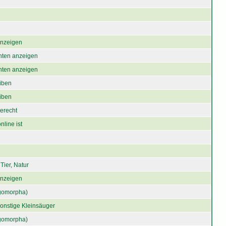
 anzeigen
chten anzeigen
chten anzeigen
iben
iben
gerecht
nline ist
Tier, Natur
 anzeigen
gomorpha)
onstige Kleinsäuger
gomorpha)