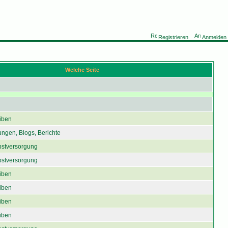
Registrieren
Anmelden
Welche Seite
iben
ngen, Blogs, Berichte
bstversorgung
bstversorgung
iben
iben
iben
iben