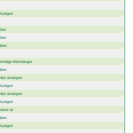
 anzeigen
chen
chen
iben
onstige Kleinsäuger
iben
chten anzeigen
 anzeigen
chten anzeigen
 anzeigen
nline ist
iben
 anzeigen