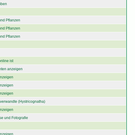
iben
und Pflanzen
und Pflanzen
und Pflanzen
nline ist
chten anzeigen
 anzeigen
 anzeigen
 anzeigen
verwandte (Hystricognatha)
 anzeigen
se und Fotografie
 anzeigen