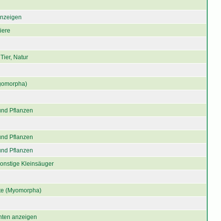
 anzeigen
iere
Tier, Natur
gomorpha)
und Pflanzen
und Pflanzen
und Pflanzen
onstige Kleinsäuger
e (Myomorpha)
chten anzeigen