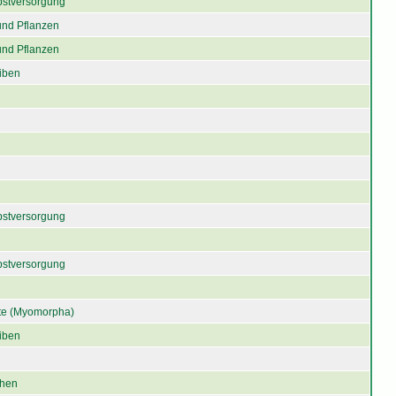
bstversorgung
und Pflanzen
und Pflanzen
iben
bstversorgung
bstversorgung
e (Myomorpha)
iben
chen