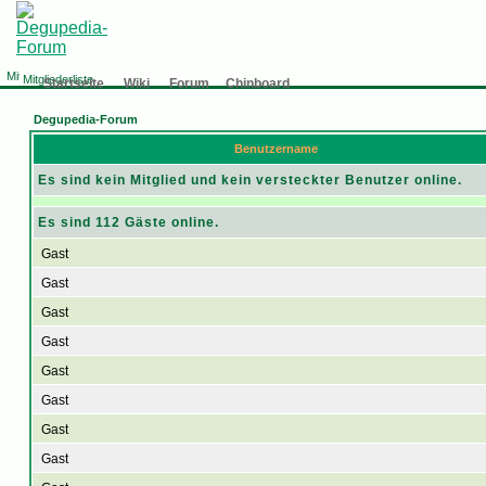
Mitgliederliste
Startseite
Wiki
Forum
Chinboard
Degupedia-Forum
Benutzername
Es sind kein Mitglied und kein versteckter Benutzer online.
Es sind 112 Gäste online.
Gast
Gast
Gast
Gast
Gast
Gast
Gast
Gast