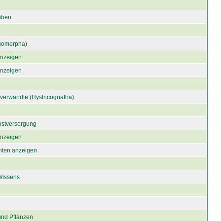
iben
gomorpha)
 anzeigen
 anzeigen
verwandte (Hystricognatha)
bstversorgung
 anzeigen
chten anzeigen
Wissens
und Pflanzen