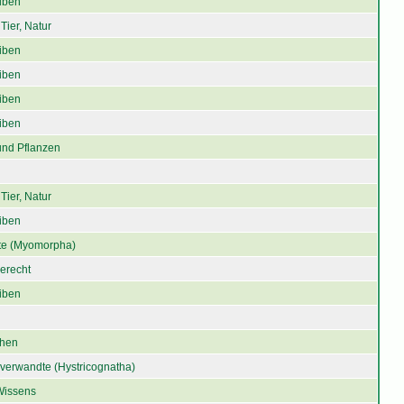
iben
Tier, Natur
iben
iben
iben
iben
und Pflanzen
Tier, Natur
iben
e (Myomorpha)
gerecht
iben
chen
verwandte (Hystricognatha)
Wissens