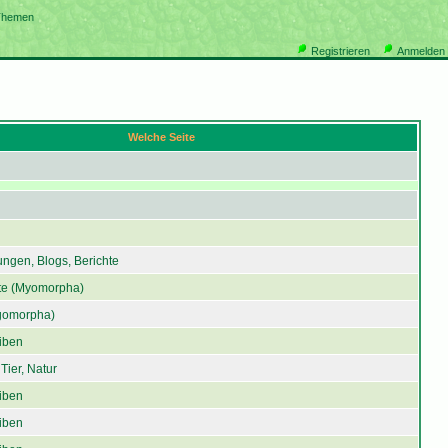
Themen
Registrieren
Anmelden
Welche Seite
ngen, Blogs, Berichte
e (Myomorpha)
gomorpha)
iben
Tier, Natur
iben
iben