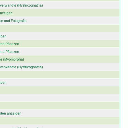
verwandte (Hystricognatha)
 anzeigen
se und Fotografie
iben
und Pflanzen
und Pflanzen
e (Myomorpha)
verwandte (Hystricognatha)
iben
chten anzeigen