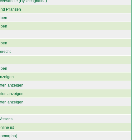
verwandte (Hystricognatha)
und Pflanzen
iben
iben
iben
gerecht
iben
 anzeigen
chten anzeigen
chten anzeigen
chten anzeigen
Wissens
nline ist
gomorpha)