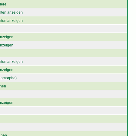
iere
chten anzeigen
chten anzeigen
 anzeigen
 anzeigen
chten anzeigen
 anzeigen
gomorpha)
chen
 anzeigen
iben