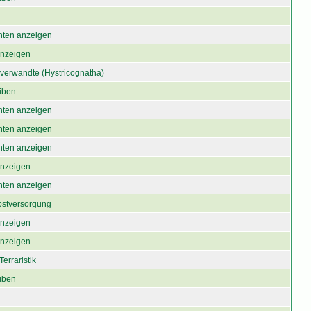
chten anzeigen
 anzeigen
verwandte (Hystricognatha)
iben
chten anzeigen
chten anzeigen
chten anzeigen
 anzeigen
chten anzeigen
bstversorgung
 anzeigen
 anzeigen
erraristik
iben