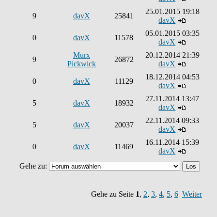
25.01.2015 19:18
9
davX
25841
davX
05.01.2015 03:35
0
davX
11578
davX
Murx
20.12.2014 21:39
9
26872
Pickwick
davX
18.12.2014 04:53
0
davX
11129
davX
27.11.2014 13:47
5
davX
18932
davX
22.11.2014 09:33
5
davX
20037
davX
16.11.2014 15:39
0
davX
11469
davX
Gehe zu:
Gehe zu Seite
1
,
2
,
3
,
4
,
5
,
6
Weiter