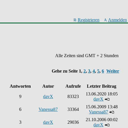
Registrieren
Anmelden
Alle Zeiten sind GMT + 2 Stunden
Gehe zu Seite
1
,
2
,
3
,
4
,
5
,
6
Weiter
Antworten
Autor
Aufrufe
Letzter Beitrag
13.06.2020 18:05
9
davX
83323
davX
15.06.2009 13:48
6
Vanessa87
33364
Vanessa87
21.10.2006 00:02
3
davX
29036
davX