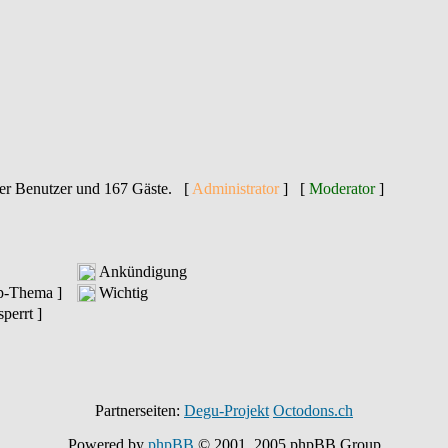
kter Benutzer und 167 Gäste. [
Administrator
] [
Moderator
]
Ankündigung
op-Thema ]
Wichtig
perrt ]
Partnerseiten:
Degu-Projekt
Octodons.ch
Powered by
phpBB
© 2001, 2005 phpBB Group