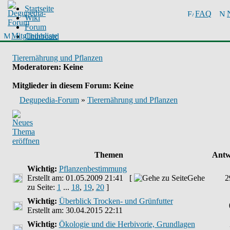
Startseite
FAQ
Wiki
Forum
Mitgliederliste
Chinboard
Tierernährung und Pflanzen
Moderatoren
: Keine
Mitglieder in diesem Forum: Keine
Degupedia-Forum
»
Tierernährung und Pflanzen
Themen
Antw
Wichtig:
Pflanzenbestimmung
Erstellt am: 01.05.2009 21:41 [
Gehe
2
zu Seite:
1
...
18
,
19
,
20
]
Wichtig:
Überblick Trocken- und Grünfutter
Erstellt am: 30.04.2015 22:11
Wichtig:
Ökologie und die Herbivorie, Grundlagen