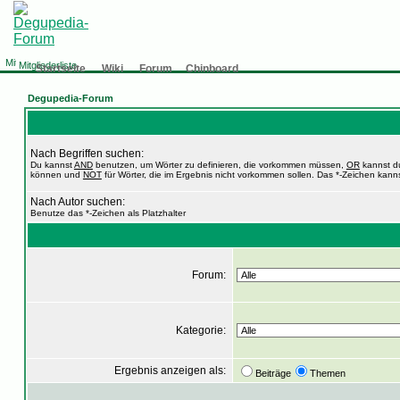
Mitgliederliste
Startseite
Wiki
Forum
Chinboard
Degupedia-Forum
Nach Begriffen suchen:
Du kannst
AND
benutzen, um Wörter zu definieren, die vorkommen müssen,
OR
kannst du
können und
NOT
für Wörter, die im Ergebnis nicht vorkommen sollen. Das *-Zeichen kanns
Nach Autor suchen:
Benutze das *-Zeichen als Platzhalter
Forum:
Kategorie:
Ergebnis anzeigen als:
Beiträge
Themen