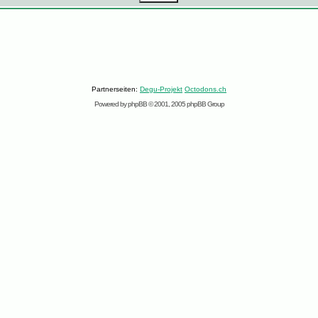
Partnerseiten:
Degu-Projekt
Octodons.ch
Powered by
phpBB
© 2001, 2005 phpBB Group