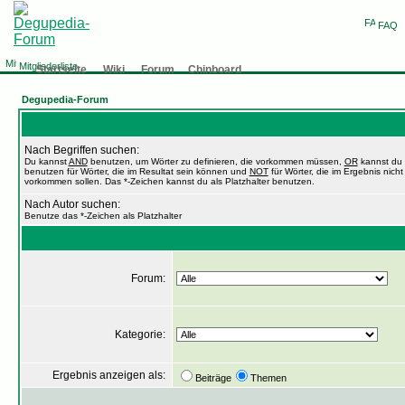
FAQ
Mitgliederliste
Startseite
Wiki
Forum
Chinboard
Degupedia-Forum
Nach Begriffen suchen:
Du kannst
AND
benutzen, um Wörter zu definieren, die vorkommen müssen,
OR
kannst du
benutzen für Wörter, die im Resultat sein können und
NOT
für Wörter, die im Ergebnis nicht
vorkommen sollen. Das *-Zeichen kannst du als Platzhalter benutzen.
Nach Autor suchen:
Benutze das *-Zeichen als Platzhalter
Forum:
Kategorie:
Ergebnis anzeigen als:
Beiträge
Themen