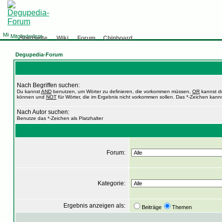
Mitgliederliste
Startseite
Wiki
Forum
Chinboard
Degupedia-Forum
Nach Begriffen suchen:
Du kannst
AND
benutzen, um Wörter zu definieren, die vorkommen müssen,
OR
kannst du
können und
NOT
für Wörter, die im Ergebnis nicht vorkommen sollen. Das *-Zeichen kanns
Nach Autor suchen:
Benutze das *-Zeichen als Platzhalter
Forum:
Kategorie:
Ergebnis anzeigen als:
Beiträge
Themen