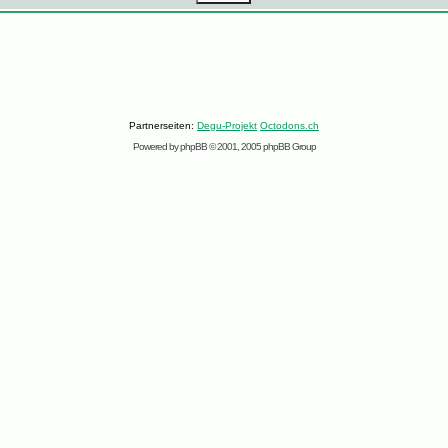
Partnerseiten:
Degu-Projekt
Octodons.ch
Powered by
phpBB
© 2001, 2005 phpBB Group