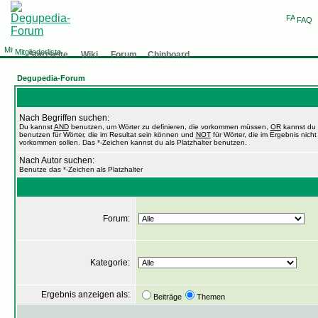
FAQ
Mitgliederliste
Startseite
Wiki
Forum
Chinboard
Degupedia-Forum
Nach Begriffen suchen:
Du kannst
AND
benutzen, um Wörter zu definieren, die vorkommen müssen,
OR
kannst du
benutzen für Wörter, die im Resultat sein können und
NOT
für Wörter, die im Ergebnis nicht
vorkommen sollen. Das *-Zeichen kannst du als Platzhalter benutzen.
Nach Autor suchen:
Benutze das *-Zeichen als Platzhalter
Forum:
Kategorie:
Ergebnis anzeigen als:
Beiträge
Themen