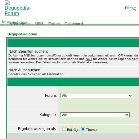
FAQ
Mitgliederliste
Startseite
Wiki
Forum
Chinboard
Degupedia-Forum
Nach Begriffen suchen:
Du kannst
AND
benutzen, um Wörter zu definieren, die vorkommen müssen,
OR
kannst du
benutzen für Wörter, die im Resultat sein können und
NOT
für Wörter, die im Ergebnis nicht
vorkommen sollen. Das *-Zeichen kannst du als Platzhalter benutzen.
Nach Autor suchen:
Benutze das *-Zeichen als Platzhalter
Forum:
Kategorie:
Ergebnis anzeigen als:
Beiträge
Themen